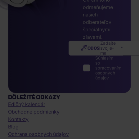
odmeňujeme
našich
odberateľov
špeciálnymi
zľavami.
Zadajte
ODOSLAŤ
svoj e-
mail
Súhlasím
so
spracovaním
osobných
údajov
DÔLEŽITÉ ODKAZY
Edičný kalendár
Obchodné podmienky
Kontakty
Blog
Ochrana osobných údajov