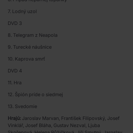
7. Lodný uzol
DVD 3
8. Telegram z Neapola
9. Turecké náušnice
10. Kaprova smrť
DVD 4
11. Hra
12. Špión príde o siedmej
13. Svedomie
Hrajú:
Jaroslav Marvan, František Filipovský, Josef
Vinklář, Josef Bláha, Gustav Nezval, Ljuba
Skořepová, Helena Růžičková, Jiří Smutný, Jaroslav