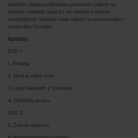
detektívi šliapu pražskému podsvetiu pekne na
smiech, niekedy majú čo do činenia s malým
zlodejíčkom, inokedy však natrafí na podvodníkov
svetového formátu.
Epizódy:
DVD 1
1. Prísaha
2. Malý a veľký vrah
3. Lady Macbeth z Vinohrad
4. Odtlačky prstov
DVD 2
5. Čierne rukavice
6. Prípad nepárnej topánky