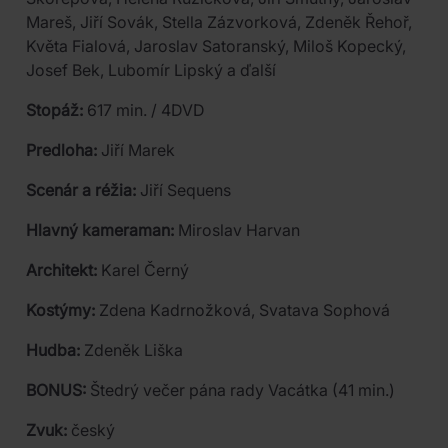
Mareš, Jiří Sovák, Stella Zázvorková, Zdeněk Řehoř,
Květa Fialová, Jaroslav Satoranský, Miloš Kopecký,
Josef Bek, Lubomír Lipský a ďalší
Stopáž:
617 min. / 4DVD
Predloha:
Jiří Marek
Scenár a réžia:
Jiří Sequens
Hlavný kameraman:
Miroslav Harvan
Architekt:
Karel Černý
Kostýmy:
Zdena Kadrnožková, Svatava Sophová
Hudba:
Zdeněk Liška
BONUS:
Štedrý večer pána rady Vacátka (41 min.)
Zvuk:
český