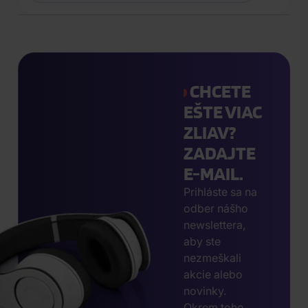
CHCETE
EŠTE VIAC
ZLIAV?
ZADAJTE
E-MAIL.
Prihláste sa na
odber nášho
newslettera,
aby ste
nezmeškali
akcie alebo
novinky.
Okrem toho