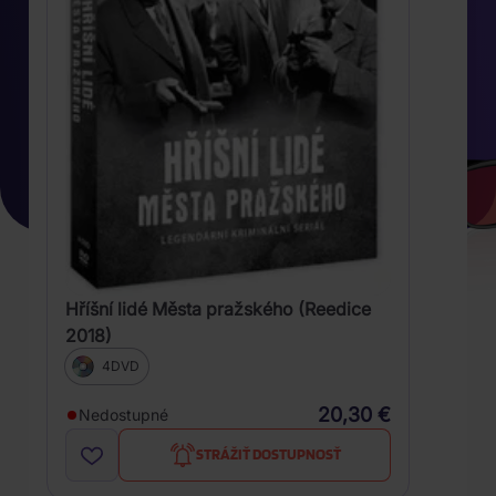
Hříšní lidé Města pražského (Reedice
2018)
4DVD
20,30 €
Nedostupné
STRÁŽIŤ DOSTUPNOSŤ