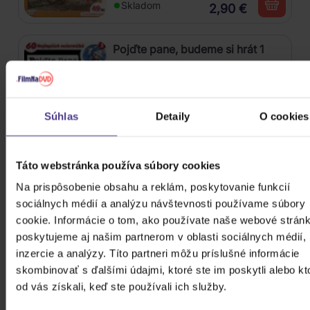
Skladom
2,90 €
Pojďte pane, budeme si hrát 1
DVD
Súhlas
Detaily
O cookies
Skladom
2,90 €
Táto webstránka používa súbory cookies
Na prispôsobenie obsahu a reklám, poskytovanie funkcií
Mach a Šebestová
sociálnych médií a analýzu návštevnosti používame súbory
cookie. Informácie o tom, ako používate naše webové stránk
poskytujeme aj našim partnerom v oblasti sociálnych médií,
DVD
inzercie a analýzy. Títo partneri môžu príslušné informácie
skombinovať s ďalšími údajmi, ktoré ste im poskytli alebo kt
od vás získali, keď ste používali ich služby.
Skladom
2,90 €