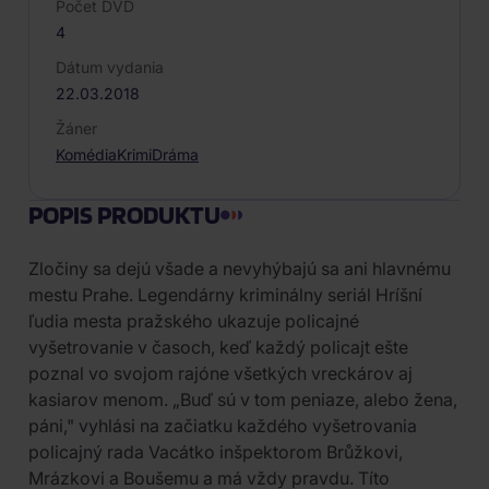
Počet DVD
4
Dátum vydania
22.03.2018
Žáner
Komédia
Krimi
Dráma
POPIS PRODUKTU
Zločiny sa dejú všade a nevyhýbajú sa ani hlavnému
mestu Prahe. Legendárny kriminálny seriál Hríšní
ľudia mesta pražského ukazuje policajné
vyšetrovanie v časoch, keď každý policajt ešte
poznal vo svojom rajóne všetkých vreckárov aj
kasiarov menom. „Buď sú v tom peniaze, alebo žena,
páni," vyhlási na začiatku každého vyšetrovania
policajný rada Vacátko inšpektorom Brůžkovi,
Mrázkovi a Boušemu a má vždy pravdu. Títo