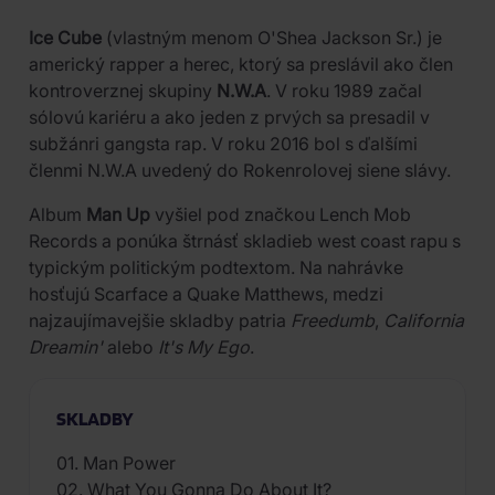
Ice Cube
(vlastným menom O'Shea Jackson Sr.) je
americký rapper a herec, ktorý sa preslávil ako člen
kontroverznej skupiny
N.W.A
. V roku 1989 začal
sólovú kariéru a ako jeden z prvých sa presadil v
subžánri gangsta rap. V roku 2016 bol s ďalšími
členmi N.W.A uvedený do Rokenrolovej siene slávy.
Album
Man Up
vyšiel pod značkou Lench Mob
Records a ponúka štrnásť skladieb west coast rapu s
typickým politickým podtextom. Na nahrávke
hosťujú Scarface a Quake Matthews, medzi
najzaujímavejšie skladby patria
Freedumb
,
California
Dreamin'
alebo
It's My Ego
.
SKLADBY
01. Man Power
02. What You Gonna Do About It?