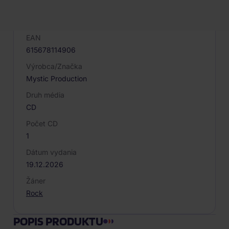
Kód produktu
092354
EAN
615678114906
Výrobca/Značka
Mystic Production
Druh média
CD
Počet CD
1
Dátum vydania
19.12.2026
Žáner
Rock
POPIS PRODUKTU