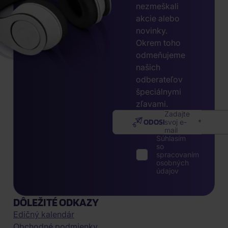
nezmeškali
akcie alebo
novinky.
Okrem toho
odmeňujeme
našich
odberateľov
špeciálnymi
zľavami.
Zadajte
ODOSLAŤ
svoj e-
mail
Súhlasím
so
spracovaním
osobných
údajov
DÔLEŽITÉ ODKAZY
Edičný kalendár
Obchodné podmienky