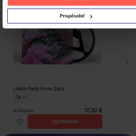
Prispôsobiť
Linkin Park: From Zero
CD
17,30 €
Skladom
DO KOŠÍKA