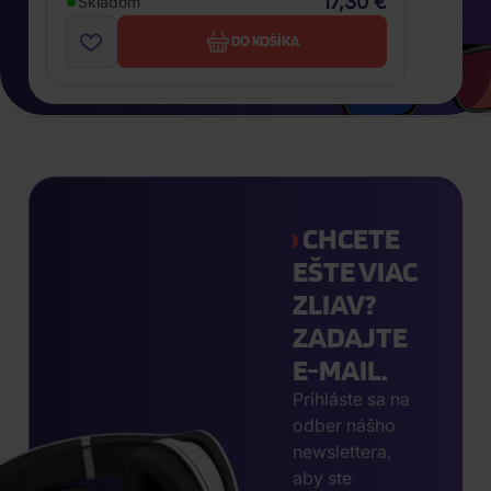
17,30 €
Skladom
DO KOŠÍKA
CHCETE
EŠTE VIAC
ZLIAV?
ZADAJTE
E-MAIL.
Prihláste sa na
odber nášho
newslettera,
aby ste