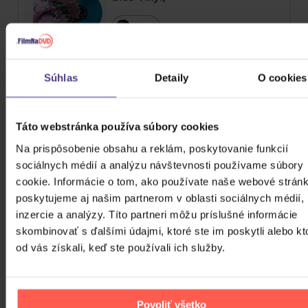
Vinyl
24,90 €
Skladom
Súhlas
Detaily
O cookies
Traktor: Jungle XXI
CD
Táto webstránka používa súbory cookies
Na prispôsobenie obsahu a reklám, poskytovanie funkcií
13,10 €
Skladom
sociálnych médií a analýzu návštevnosti používame súbory
ZOBRAZIT VŠECHNY
cookie. Informácie o tom, ako používate naše webové stránk
poskytujeme aj našim partnerom v oblasti sociálnych médií,
PODOBNÉ PRODUKTY
inzercie a analýzy. Títo partneri môžu príslušné informácie
skombinovať s ďalšími údajmi, ktoré ste im poskytli alebo kt
Do nálady sa vám možno trafia aj nasledujúce
od vás získali, keď ste používali ich služby.
kusovky. Mrknite na ne.
Povoliť všetko