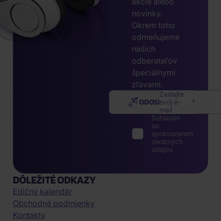
akcie alebo
novinky.
Okrem toho
odmeňujeme
našich
odberateľov
špeciálnymi
zľavami.
Zadajte
ODOSLAŤ
svoj e-
mail
Súhlasím
so
spracovaním
osobných
údajov
DÔLEŽITÉ ODKAZY
Edičný kalendár
Obchodné podmienky
Kontakty