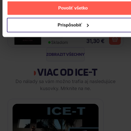
Povoliť všetko
Blackpink: Born Pink (BOX, Pink
Version)
Prispôsobiť
CD
31,30 €
Skladom
ZOBRAZIT VŠECHNY
VIAC OD ICE-T
Do nálady sa vám možno trafia aj nasledujúce
kusovky. Mrknite na ne.