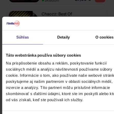
Skladom
Chaozz: Best Of
2Vinyl
35,10 €
Skladom
Súhlas
Detaily
O cookies
Stray Kids: ★★★★★ (5-STAR)
Táto webstránka používa súbory cookies
CD
Na prispôsobenie obsahu a reklám, poskytovanie funkcií
sociálnych médií a analýzu návštevnosti používame súbory
29,20 €
Skladom
cookie. Informácie o tom, ako používate naše webové stránk
poskytujeme aj našim partnerom v oblasti sociálnych médií,
Stray Kids: Maxident
inzercie a analýzy. Títo partneri môžu príslušné informácie
skombinovať s ďalšími údajmi, ktoré ste im poskytli alebo kt
od vás získali, keď ste používali ich služby.
CD
28,30 €
Skladom