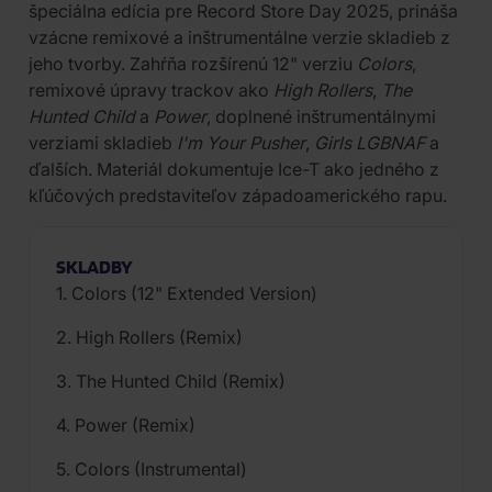
špeciálna edícia pre Record Store Day 2025, prináša
vzácne remixové a inštrumentálne verzie skladieb z
jeho tvorby. Zahŕňa rozšírenú 12" verziu
Colors
,
remixové úpravy trackov ako
High Rollers
,
The
Hunted Child
a
Power
, doplnené inštrumentálnymi
verziami skladieb
I'm Your Pusher
,
Girls LGBNAF
a
ďalších. Materiál dokumentuje Ice-T ako jedného z
kľúčových predstaviteľov západoamerického rapu.
SKLADBY
1. Colors (12" Extended Version)
2. High Rollers (Remix)
3. The Hunted Child (Remix)
4. Power (Remix)
5. Colors (Instrumental)