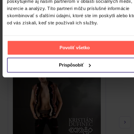
poskytujeme aj našim partnerom v oblasti sociálnych médií,
ZOBRAZIT VŠECHNY
inzercie a analýzy. Títo partneri môžu príslušné informácie
skombinovať s ďalšími údajmi, ktoré ste im poskytli alebo kt
VIAC OD ICONITO
od vás získali, keď ste používali ich služby.
Do nálady sa vám možno trafia aj nasledujúce
kusovky. Mrknite na ne.
Povoliť všetko
Prispôsobiť