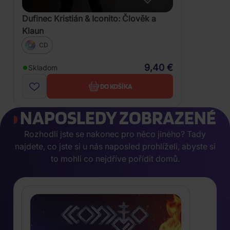
Dufinec Kristián & Iconito: Člověk a
Klaun
CD
9,40 €
Skladom
DO KOŠÍKA
NAPOSLEDY ZOBRAZENÉ
Rozhodli jste se nakonec pro něco jiného? Tady
najdete, co jste si u nás naposled prohlíželi, abyste si
to mohli co nejdříve pořídit domů.