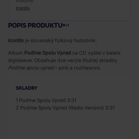
Interpret
Iconito
POPIS PRODUKTU
Iconito
je slovenský folkový hudobník.
Album
Poďme Spolu Vpred
na CD vyšiel v balení
digisleeve. Obsahuje dve verzie titulnej skladby
Poďme spolu vpred
– plnú a rozhlasovú.
SKLADBY
1 Poďme Spolu Vpred 3:31
2 Poďme Spolu Vpred (Radio Version) 3:31