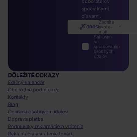
odberateľov
špeciálnymi
zľavami.
Zadajte
ODOSLAŤ
svoj e-
mail
Súhlasím
so
spracovaním
osobných
údajov
DÔLEŽITÉ ODKAZY
Edičný kalendár
Obchodné podmienky
Kontakty
Blog
Ochrana osobných údajov
Doprava platba
Podmienky reklamácie a vrátenia
Reklamácia a vrátenie tovaru