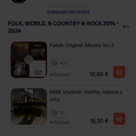
ZOBRAZIŤ VŠETKÝCH
FOLK, WORLD, & COUNTRY & ROCK 2014 -
2024
Kabát: Original Albums Vol.3
4CD
18,60 €
Skladom
Mišík Vladimír: Vteřiny, měsíce a
roky
CD
16,30 €
Skladom