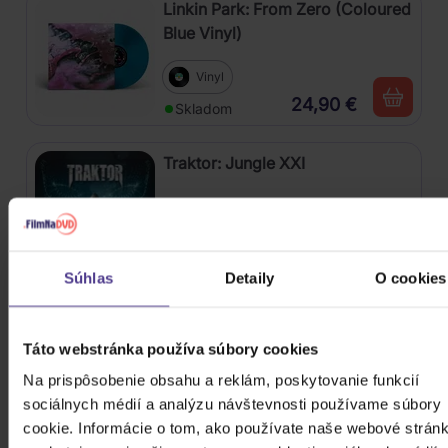
Linkin Park: From Zero (Coloured
Blue Vinyl)
Vinyl
24,90 €
Skladom
Traktor: Jungle XXI
CD
13,10 €
Skladom
Súhlas
Detaily
O cookies
Linkin Park: From Zero
Táto webstránka používa súbory cookies
CD
Na prispôsobenie obsahu a reklám, poskytovanie funkcií
sociálnych médií a analýzu návštevnosti používame súbory
17,30 €
Skladom
cookie. Informácie o tom, ako používate naše webové stránk