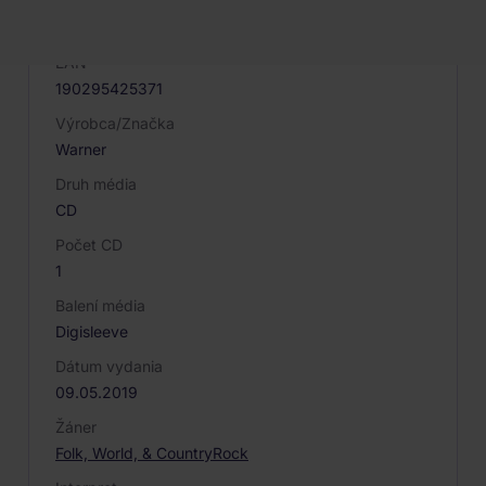
Kód produktu
040461
EAN
190295425371
Výrobca/Značka
Warner
Druh média
CD
Počet CD
1
Balení média
Digisleeve
Dátum vydania
09.05.2019
Žáner
Folk, World, & Country
Rock