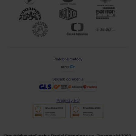
a ďalších...
Platobné metódy
Spôsob doručenia
Projekty EÚ
Prevádzkovateľ webu: Daniel Shopping s.r.o., Trocnovská 1060,