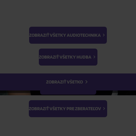
ZOBRAZIŤ VŠETKY AUDIOTECHNIKA
BTS
Light Stick & Keyring
ZOBRAZIŤ VŠETKY HUDBA
Stray Kids
ZOBRAZIŤ VŠETKO
ZOBRAZIŤ VŠETKY FILMY
ZOBRAZIŤ VŠETKY PRE ZBERATEĽOV