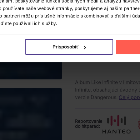
eklám, poskytovanie funkcií sociálnych médií a analýzu návšte
o používate naše webové stránky, poskytujeme aj našim partner
to partneri môžu príslušné informácie skombinovať s ďalšími údaj
ď ste používali ich služby.
Prispôsobiť
Album Like Infinite v limito
Infinite, obsahujúci úvodný 
verzie Dangerous.
Celý pop
Reportovanie
do hitparád: