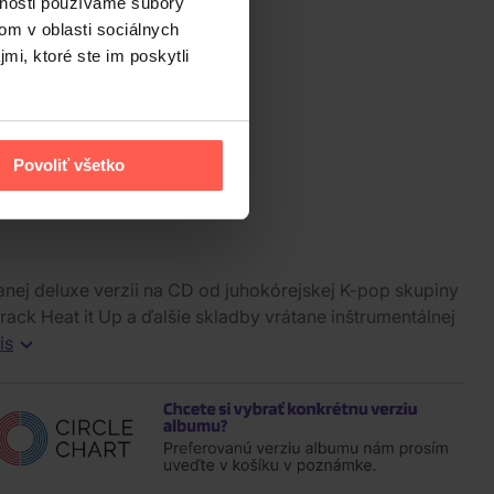
vnosti používame súbory
om v oblasti sociálnych
mi, ktoré ste im poskytli
Povoliť všetko
vanej deluxe verzii na CD od juhokórejskej K-pop skupiny
track Heat it Up a ďalšie skladby vrátane inštrumentálnej
is