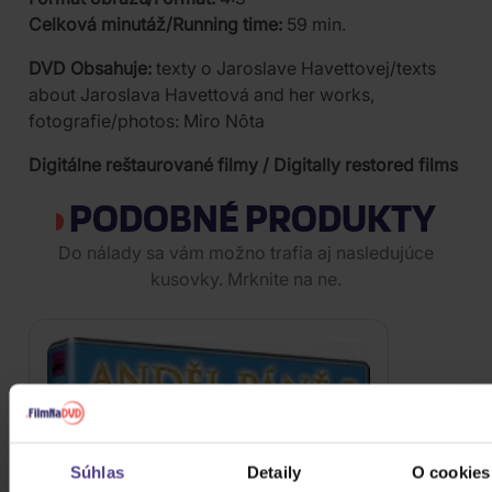
Celková minutáž/Running time:
59 min.
DVD Obsahuje:
texty o Jaroslave Havettovej/texts
about Jaroslava Havettová and her works,
fotografie/photos: Miro Nôta
Digitálne reštaurované filmy / Digitally restored films
PODOBNÉ PRODUKTY
Do nálady sa vám možno trafia aj nasledujúce
kusovky. Mrknite na ne.
Súhlas
Detaily
O cookies