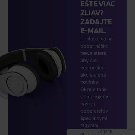
EŠTE VIAC
ZLIAV?
ZADAJTE
E-MAIL.
Prihláste sa na
odber nášho
newslettera,
aby ste
nezmeškali
akcie alebo
novinky.
Okrem toho
odmeňujeme
našich
odberateľov
špeciálnymi
zľavami.
Zadajte