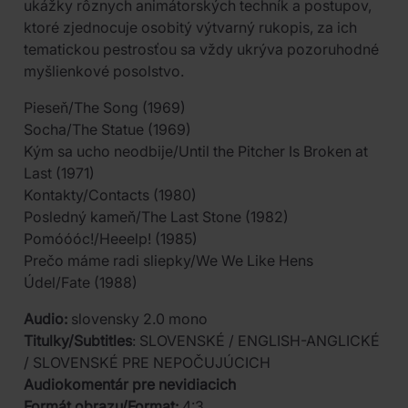
ukážky rôznych animátorských techník a postupov,
ktoré zjednocuje osobitý výtvarný rukopis, za ich
tematickou pestrosťou sa vždy ukrýva pozoruhodné
myšlienkové posolstvo.
Pieseň/The Song (1969)
Socha/The Statue (1969)
Kým sa ucho neodbije/Until the Pitcher Is Broken at
Last (1971)
Kontakty/Contacts (1980)
Posledný kameň/The Last Stone (1982)
Pomóóóc!/Heeelp! (1985)
Prečo máme radi sliepky/We We Like Hens
Údel/Fate (1988)
Audio:
slovensky 2.0 mono
Titulky/Subtitles
: SLOVENSKÉ / ENGLISH-ANGLICKÉ
/ SLOVENSKÉ PRE NEPOČUJÚCICH
Audiokomentár pre nevidiacich
Formát obrazu/Format:
4:3