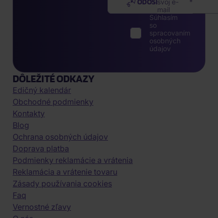
ODOSLAŤ
svoj e-
mail
Súhlasím
so
spracovaním
osobných
údajov
DÔLEŽITÉ ODKAZY
Edičný kalendár
Obchodné podmienky
Kontakty
Blog
Ochrana osobných údajov
Doprava platba
Podmienky reklamácie a vrátenia
Reklamácia a vrátenie tovaru
Zásady používania cookies
Faq
Vernostné zľavy