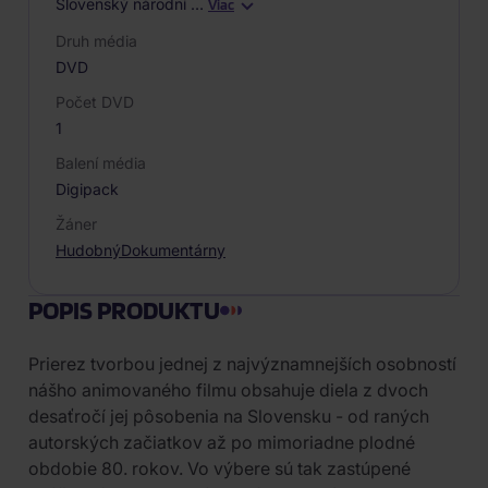
Slovenský národní
…
Viac
Druh média
DVD
Počet DVD
1
Balení média
Digipack
Žáner
Hudobný
Dokumentárny
POPIS PRODUKTU
Prierez tvorbou jednej z najvýznamnejších osobností
nášho animovaného filmu obsahuje diela z dvoch
desaťročí jej pôsobenia na Slovensku - od raných
autorských začiatkov až po mimoriadne plodné
obdobie 80. rokov. Vo výbere sú tak zastúpené