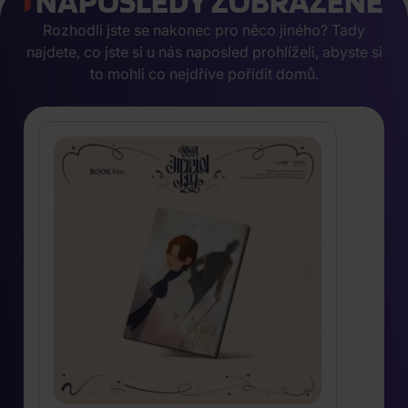
NAPOSLEDY ZOBRAZENÉ
Rozhodli jste se nakonec pro něco jiného? Tady
najdete, co jste si u nás naposled prohlíželi, abyste si
to mohli co nejdříve pořídit domů.