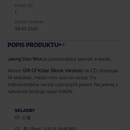
Počet CD
1
Dátum vydania
28.03.2025
POPIS PRODUKTU
Jeong Don Won
je juhokórejský spevák a textár.
Album
Gift Of Kidar (Book Version)
na CD obsahuje
14 skladieb, medzi nimi sólová verzia
?!
a
inštrumentálne verzie vybraných piesní. Na jednej z
nahrávok hosťuje raper HAON.
SKLADBY
01. 선물
02. 흥! (Feat. 김하온 (HAON))