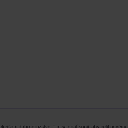
pickejšom dobrodružstve. Tím sa opäť spojí, aby čelil nové