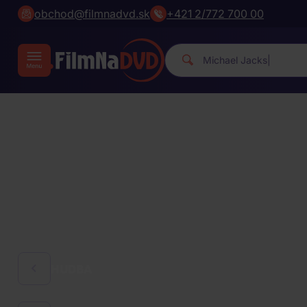
obchod@filmnadvd.sk
+421 2/772 700 00
|
HUDBA