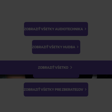
ZOBRAZIŤ VŠETKY AUDIOTECHNIKA
BTS
Light Stick & Keyring
ZOBRAZIŤ VŠETKY HUDBA
Stray Kids
ZOBRAZIŤ VŠETKO
ZOBRAZIŤ VŠETKY FILMY
Sonic, Knuckles a Tails sú
Celý popis
ZOBRAZIŤ VŠETKY PRE ZBERATEĽOV
Expedí
Skladom
(1 ks)
07.08