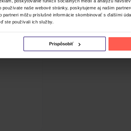
eklám, poskytovanie funkcií sociálnych médií a analýzu návšte
o používate naše webové stránky, poskytujeme aj našim partner
to partneri môžu príslušné informácie skombinovať s ďalšími údaj
ď ste používali ich služby.
Prispôsobiť