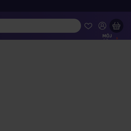
MÔJ
ÚČET
Váš nákupný košík je prázdny
REZRITE SI NAJOBĽÚBENEJŠIE PRODUKTY
kúpte ešte za
100,00 €
a dopravu máte zdarma
Pokračovať v nákupe