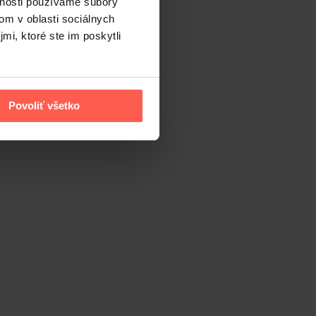
vnosti používame súbory
om v oblasti sociálnych
mi, ktoré ste im poskytli
Povoliť všetko