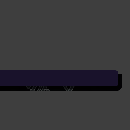
 späť vo svojom doteraz najepickejšom dobrodružstve.
cia
.2026