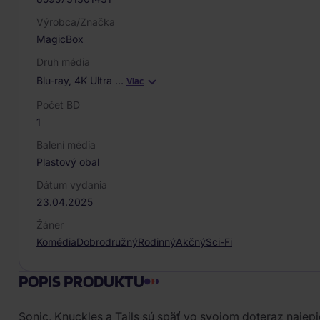
Výrobca/Značka
MagicBox
Druh média
Blu-ray, 4K Ultra
…
Viac
Počet BD
1
Balení média
Plastový obal
Dátum vydania
23.04.2025
Žáner
Komédia
Dobrodružný
Rodinný
Akčný
Sci-Fi
POPIS PRODUKTU
Sonic, Knuckles a Tails sú späť vo svojom doteraz naje