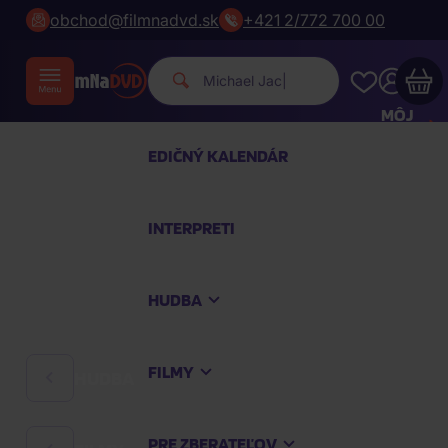
obchod@filmnadvd.sk
+421 2/772 700 00
Michael Jackson.
|
MÔJ
ÚČET
EDIČNÝ KALENDÁR
Váš nákupný košík je prázdny
INTERPRETI
PREZRITE SI NAJOBĽÚBENEJŠIE PRODUKTY
HUDBA
Nakúpte ešte za
100,00 €
a dopravu máte
zdarma
FILMY
HUDBA
Pokračovať v nákupe
PRE ZBERATEĽOV