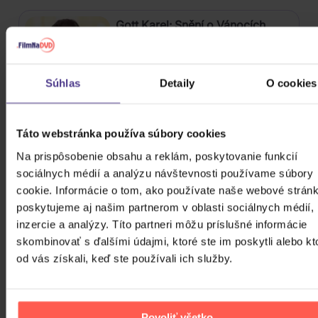
Gott Karel: Snění o Vánocích
3CD
Súhlas
Detaily
O cookies
16,90 €
Skladom
Katseye: Beautiful Chaos
Táto webstránka používa súbory cookies
Na prispôsobenie obsahu a reklám, poskytovanie funkcií
CD
sociálnych médií a analýzu návštevnosti používame súbory
cookie. Informácie o tom, ako používate naše webové stránk
27,50 €
Skladom
poskytujeme aj našim partnerom v oblasti sociálnych médií,
inzercie a analýzy. Títo partneri môžu príslušné informácie
Stray Kids: SKZHOP HIPTAPE(合
skombinovať s ďalšími údajmi, ktoré ste im poskytli alebo kt
Hop) (SKZHOP Version)
od vás získali, keď ste používali ich služby.
CD
27,50 €
Skladom
Povoliť všetko