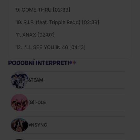
9. COME THRU [02:33]
10. R.I.P. (feat. Trippie Redd) [02:38]
11. XNXX [02:07]
12. I'LL SEE YOU IN 40 [04:13]
PODOBNÍ INTERPRETI
&TEAM
(G)I-DLE
*NSYNC