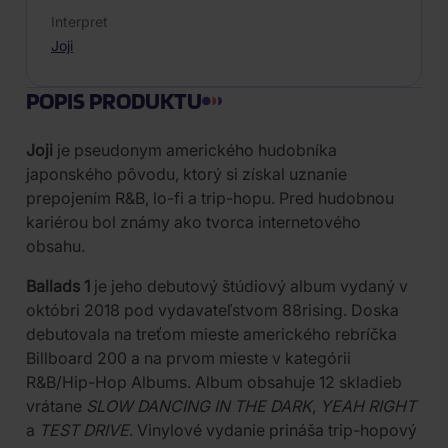
Interpret
Joji
POPIS PRODUKTU
Joji
je pseudonym amerického hudobníka
japonského pôvodu, ktorý si získal uznanie
prepojením R&B, lo-fi a trip-hopu. Pred hudobnou
kariérou bol známy ako tvorca internetového
obsahu.
Ballads 1
je jeho debutový štúdiový album vydaný v
októbri 2018 pod vydavateľstvom 88rising. Doska
debutovala na treťom mieste amerického rebríčka
Billboard 200 a na prvom mieste v kategórii
R&B/Hip-Hop Albums. Album obsahuje 12 skladieb
vrátane
SLOW DANCING IN THE DARK
,
YEAH RIGHT
a
TEST DRIVE
. Vinylové vydanie prináša trip-hopový