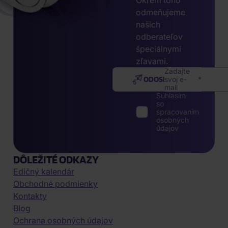
Okrem toho
odmeňujeme
našich
odberateľov
špeciálnymi
zľavami.
Zadajte
ODOSLAŤ
svoj e-
mail
Súhlasím
so
spracovaním
osobných
údajov
DÔLEŽITÉ ODKAZY
Edičný kalendár
Obchodné podmienky
Kontakty
Blog
Ochrana osobných údajov