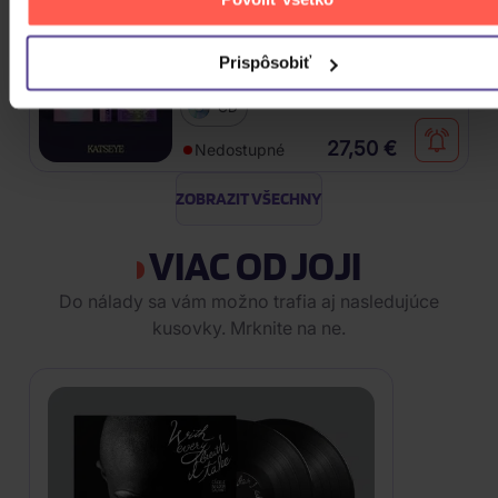
Katseye: SIS (Soft Is Strong)
Prispôsobiť
CD
27,50 €
Nedostupné
ZOBRAZIT VŠECHNY
VIAC OD JOJI
Do nálady sa vám možno trafia aj nasledujúce
kusovky. Mrknite na ne.