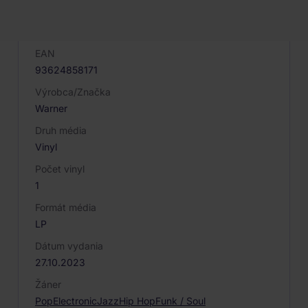
Kód produktu
066916
EAN
93624858171
Výrobca/Značka
Warner
Druh média
Vinyl
Počet vinyl
1
Formát média
LP
Dátum vydania
27.10.2023
Žáner
Pop
Electronic
Jazz
Hip Hop
Funk / Soul