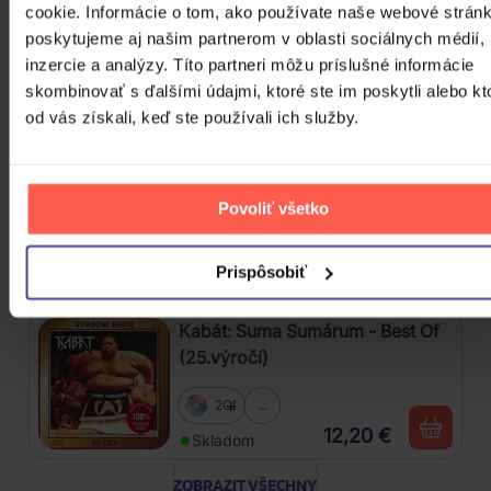
cookie. Informácie o tom, ako používate naše webové stránk
Nirvana: Nevermind
poskytujeme aj našim partnerom v oblasti sociálnych médií,
inzercie a analýzy. Títo partneri môžu príslušné informácie
Vinyl
skombinovať s ďalšími údajmi, ktoré ste im poskytli alebo kt
32,10 €
Skladom
od vás získali, keď ste používali ich služby.
Osbourne Ozzy: Memoirs Of A
Madman
Povoliť všetko
2Vinyl
24,50 €
Skladom
Prispôsobiť
Kabát: Suma Sumárum - Best Of
(25.výročí)
2CD
...
12,20 €
Skladom
ZOBRAZIT VŠECHNY