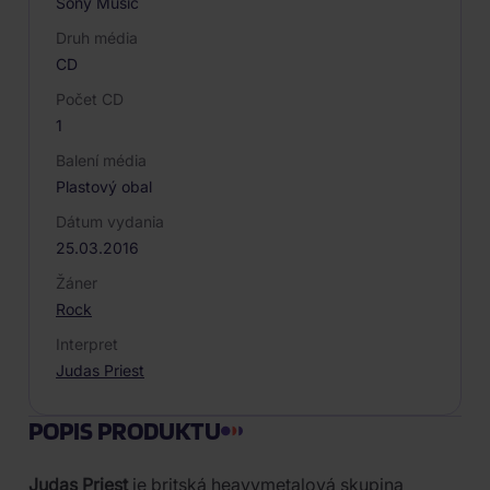
Sony Music
Druh média
CD
Počet CD
1
Balení média
Plastový obal
Dátum vydania
25.03.2016
Žáner
Rock
Interpret
Judas Priest
POPIS PRODUKTU
Judas Priest
je britská heavymetalová skupina