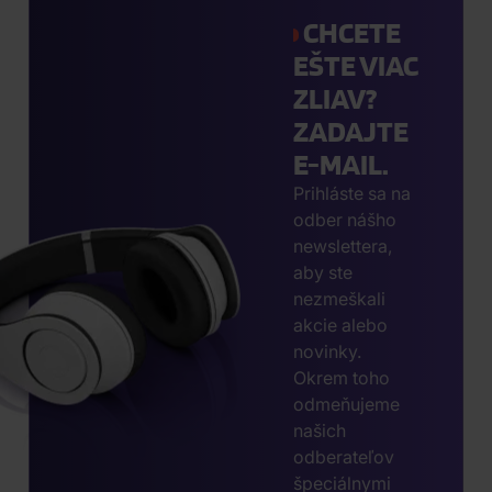
CHCETE
EŠTE VIAC
ZLIAV?
ZADAJTE
E-MAIL.
Prihláste sa na
odber nášho
newslettera,
aby ste
nezmeškali
akcie alebo
novinky.
Okrem toho
odmeňujeme
našich
odberateľov
špeciálnymi