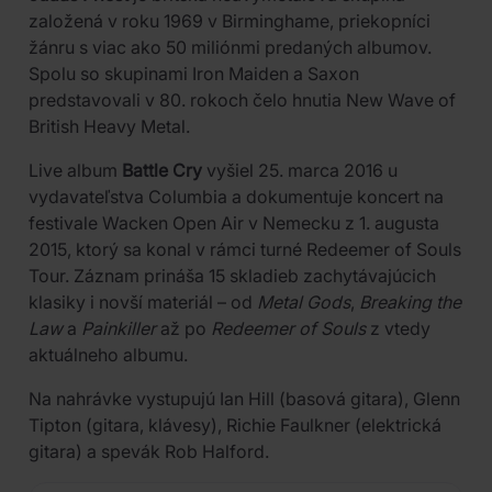
založená v roku 1969 v Birminghame, priekopníci
žánru s viac ako 50 miliónmi predaných albumov.
Spolu so skupinami Iron Maiden a Saxon
predstavovali v 80. rokoch čelo hnutia New Wave of
British Heavy Metal.
Live album
Battle Cry
vyšiel 25. marca 2016 u
vydavateľstva Columbia a dokumentuje koncert na
festivale Wacken Open Air v Nemecku z 1. augusta
2015, ktorý sa konal v rámci turné Redeemer of Souls
Tour. Záznam prináša 15 skladieb zachytávajúcich
klasiky i novší materiál – od
Metal Gods
,
Breaking the
Law
a
Painkiller
až po
Redeemer of Souls
z vtedy
aktuálneho albumu.
Na nahrávke vystupujú Ian Hill (basová gitara), Glenn
Tipton (gitara, klávesy), Richie Faulkner (elektrická
gitara) a spevák Rob Halford.