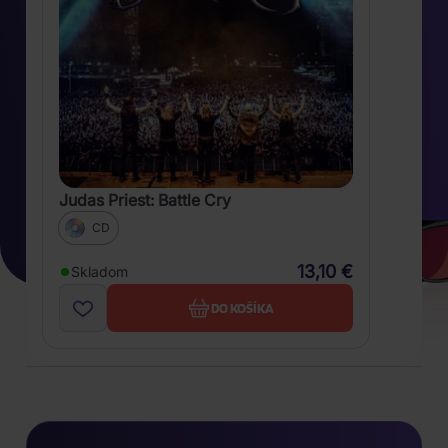
Judas Priest: Battle Cry
CD
13,10 €
Skladom
DO KOŠÍKA