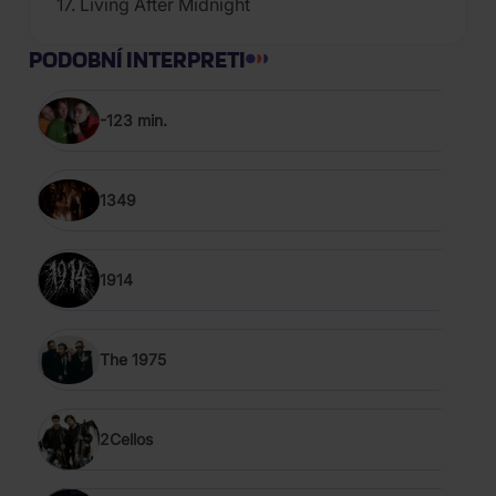
17. Living After Midnight
PODOBNÍ INTERPRETI
-123 min.
1349
1914
The 1975
2Cellos