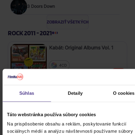
3 Doors Down
ZOBRAZIŤ VŠETKÝCH
ROCK 2011 - 2021
Kabát: Original Albums Vol. 1
4CD
19,00 €
Skladom
Súhlas
Detaily
O cookies
Škwor: Sečteno podtrženo Best
Of
Táto webstránka používa súbory cookies
2CD
11,00 €
Na prispôsobenie obsahu a reklám, poskytovanie funkcií
Skladom
sociálnych médií a analýzu návštevnosti používame súbory