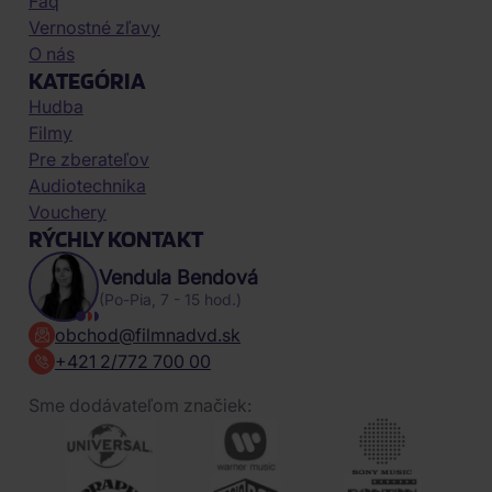
Faq
Vernostné zľavy
O nás
KATEGÓRIA
Hudba
Filmy
Pre zberateľov
Audiotechnika
Vouchery
RÝCHLY KONTAKT
Vendula Bendová
(Po-Pia, 7 - 15 hod.)
obchod@filmnadvd.sk
+421 2/772 700 00
Sme dodávateľom značiek: