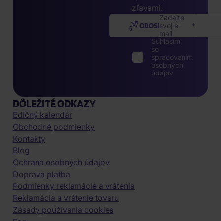
zľavami.
Zadajte
ODOSLAŤ
svoj e-
mail
Súhlasím
so
spracovaním
osobných
údajov
DÔLEŽITÉ ODKAZY
Edičný kalendár
Obchodné podmienky
Kontakty
Blog
Ochrana osobných údajov
Doprava platba
Podmienky reklamácie a vrátenia
Reklamácia a vrátenie tovaru
Zásady používania cookies