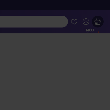
MÔJ
ÚČET
Váš nákupný košík je prázdny
REZRITE SI NAJOBĽÚBENEJŠIE PRODUKTY
kúpte ešte za
100,00 €
a dopravu máte zdarma
Pokračovať v nákupe