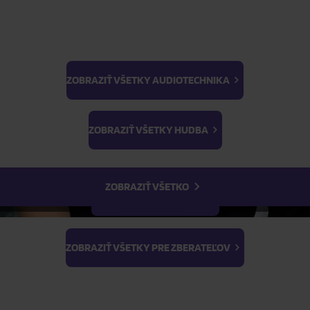
ŽIADOSŤ O TELEFONICKÚ OBJEDNÁVKU
Parametre produktu
ZOBRAZIŤ VŠETKY AUDIOTECHNIKA
Popis produktu
BTS
Light Stick & Keyring
ZOBRAZIŤ VŠETKY HUDBA
Stray Kids
ZOBRAZIŤ VŠETKO
ZOBRAZIŤ VŠETKY FILMY
ZOBRAZIŤ VŠETKY PRE ZBERATEĽOV