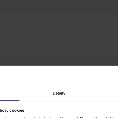
Detaily
bory cookies
a z folk rocku a blues rocku. Názov pochádza z havajčiny, k