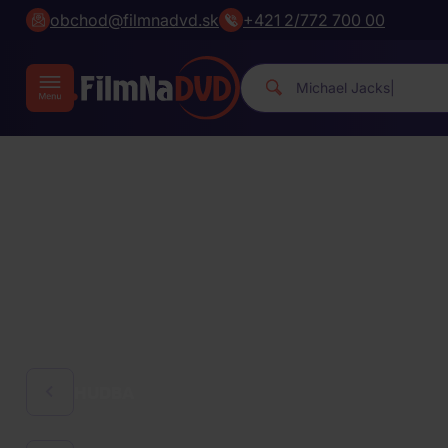
obchod@filmnadvd.sk
+421 2/772 700 00
Michael
|
HUDBA