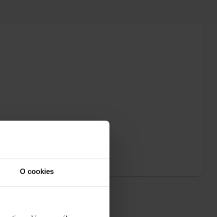
O cookies
de znamená „zvuk“.