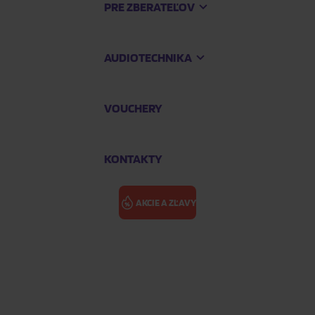
PRE ZBERATEĽOV
AUDIOTECHNIKA
VOUCHERY
KONTAKTY
AKCIE A ZĽAVY
lear & Red Vinyl, RSD 2025)
KALEO: ALL 