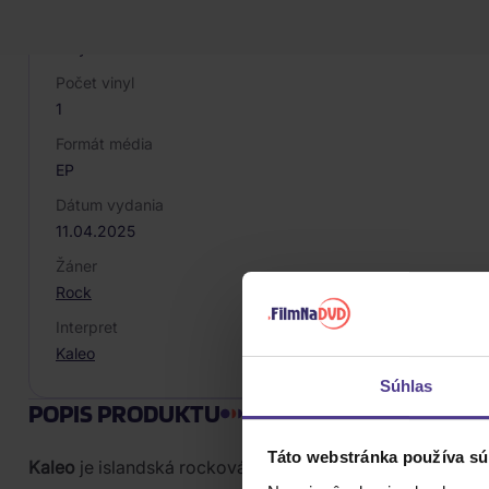
Druh média
Vinyl
Počet vinyl
1
Formát média
EP
Dátum vydania
11.04.2025
Žáner
Rock
Interpret
Kaleo
Súhlas
POPIS PRODUKTU
Táto webstránka používa sú
Kaleo
je islandská rocková skupina, ktorej štýl vychádz