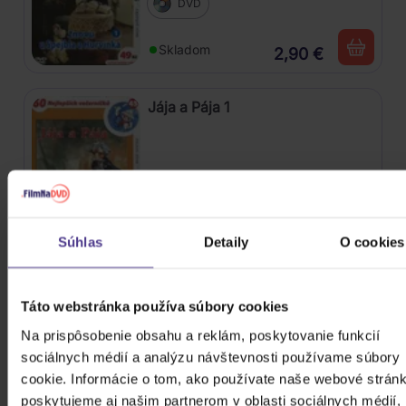
DVD
Skladom
2,90 €
Jája a Pája 1
DVD
Skladom
2,90 €
Súhlas
Detaily
O cookies
Méďové 2
Táto webstránka používa súbory cookies
Na prispôsobenie obsahu a reklám, poskytovanie funkcií
sociálnych médií a analýzu návštevnosti používame súbory
DVD
cookie. Informácie o tom, ako používate naše webové stránk
poskytujeme aj našim partnerom v oblasti sociálnych médií,