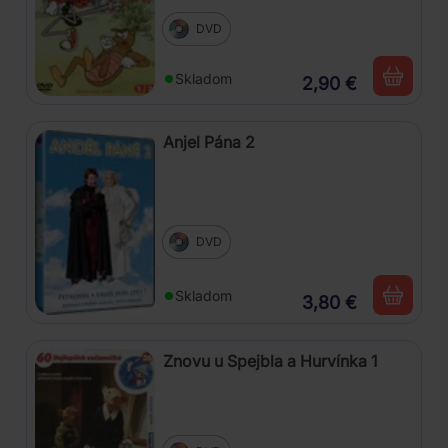
DVD
Skladom
2,90 €
Anjel Pána 2
DVD
Skladom
3,80 €
Znovu u Spejbla a Hurvínka 1