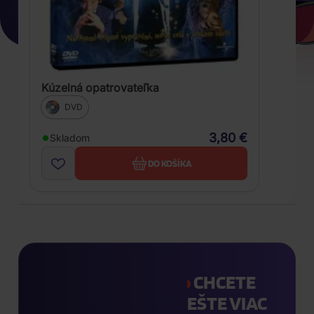
Kúzelná opatrovateľka
DVD
3,80 €
Skladom
DO KOŠÍKA
CHCETE
EŠTE VIAC