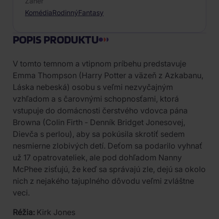
Žáner
Komédia
Rodinný
Fantasy
POPIS PRODUKTU
V tomto temnom a vtipnom príbehu predstavuje
Emma Thompson (Harry Potter a väzeň z Azkabanu,
Láska nebeská) osobu s veľmi nezvyčajným
vzhľadom a s čarovnými schopnosťami, ktorá
vstupuje do domácnosti čerstvého vdovca pána
Browna (Colin Firth - Denník Bridget Jonesovej,
Dievča s perlou), aby sa pokúsila skrotiť sedem
nesmierne zlobivých detí. Deťom sa podarilo vyhnať
už 17 opatrovateliek, ale pod dohľadom Nanny
McPhee zisťujú, že keď sa správajú zle, dejú sa okolo
nich z nejakého tajuplného dôvodu veľmi zvláštne
veci.
Réžia:
Kirk Jones