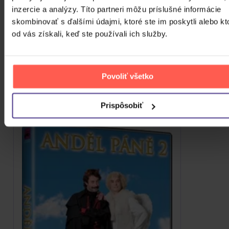
Skladom
inzercie a analýzy. Títo partneri môžu príslušné informácie
2,90 €
skombinovať s ďalšími údajmi, ktoré ste im poskytli alebo kt
od vás získali, keď ste používali ich služby.
ZOBRAZIT VŠECHNY
PODOBNÉ PRODUKTY
Povoliť všetko
Do nálady sa vám možno trafia aj nasledujúce
kusovky. Mrknite na ne.
Prispôsobiť