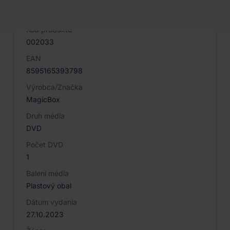
PARAMETRE PRODUKTU
Kód produktu
002033
EAN
8595165393798
Výrobca/Značka
MagicBox
Druh média
DVD
Počet DVD
1
Balení média
Plastový obal
Dátum vydania
27.10.2023