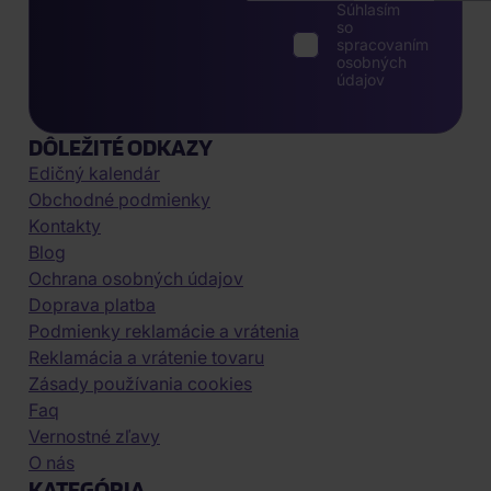
Súhlasím
so
spracovaním
osobných
údajov
DÔLEŽITÉ ODKAZY
Edičný kalendár
Obchodné podmienky
Kontakty
Blog
Ochrana osobných údajov
Doprava platba
Podmienky reklamácie a vrátenia
Reklamácia a vrátenie tovaru
Zásady používania cookies
Faq
Vernostné zľavy
O nás
KATEGÓRIA