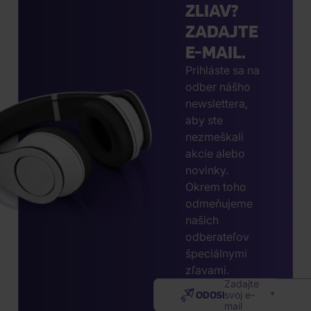
ZLIAV?
ZADAJTE
E-MAIL.
Prihláste sa na
odber nášho
newslettera,
aby ste
nezmeškali
akcie alebo
novinky.
Okrem toho
odmeňujeme
našich
odberateľov
špeciálnymi
zľavami.
Zadajte
ODOSLAŤ
svoj e-
mail