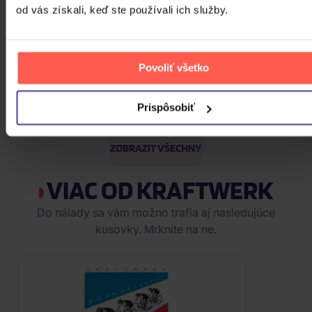
11,00 €
od vás získali, keď ste používali ich služby.
Skladom
Blackpink: Born Pink (BOX, Pink
Version)
Povoliť všetko
CD
Prispôsobiť
31,30 €
Skladom
ZOBRAZIT VŠECHNY
VIAC OD KRAFTWERK
Do nálady sa vám možno trafia aj nasledujúce
kusovky. Mrknite na ne.