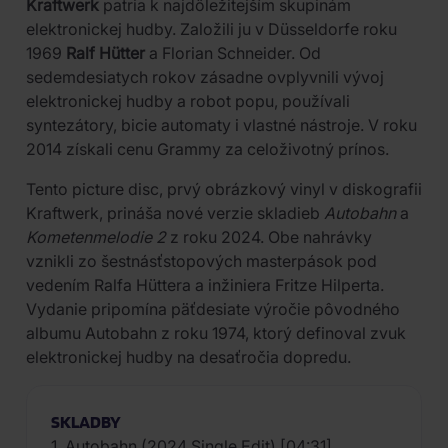
Kraftwerk
patria k najdôležitejším skupinám
elektronickej hudby. Založili ju v Düsseldorfe roku
1969
Ralf Hütter
a Florian Schneider. Od
sedemdesiatych rokov zásadne ovplyvnili vývoj
elektronickej hudby a robot popu, používali
syntezátory, bicie automaty i vlastné nástroje. V roku
2014 získali cenu Grammy za celoživotný prínos.
Tento picture disc, prvý obrázkový vinyl v diskografii
Kraftwerk, prináša nové verzie skladieb
Autobahn
a
Kometenmelodie 2
z roku 2024. Obe nahrávky
vznikli zo šestnásťstopových masterpások pod
vedením Ralfa Hüttera a inžiniera Fritze Hilperta.
Vydanie pripomína päťdesiate výročie pôvodného
albumu Autobahn z roku 1974, ktorý definoval zvuk
elektronickej hudby na desaťročia dopredu.
SKLADBY
1. Autobahn (2024 Single Edit) [04:31]