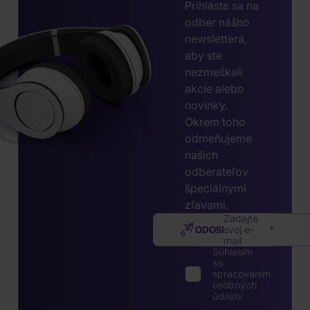
Prihláste sa na
odber nášho
newslettera,
aby ste
nezmeškali
akcie alebo
novinky.
Okrem toho
odmeňujeme
našich
odberateľov
špeciálnymi
zľavami.
Zadajte
ODOSLAŤ
svoj e-
mail
Súhlasím
so
spracovaním
osobných
údajov