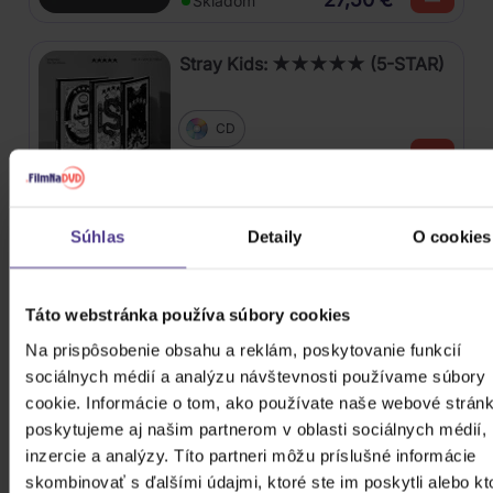
Skladom
Stray Kids: ★★★★★ (5-STAR)
CD
29,20 €
Skladom
Stray Kids: Maxident
Súhlas
Detaily
O cookies
CD
Táto webstránka používa súbory cookies
28,30 €
Skladom
Na prispôsobenie obsahu a reklám, poskytovanie funkcií
sociálnych médií a analýzu návštevnosti používame súbory
David Michal: 20 největších hitů
cookie. Informácie o tom, ako používate naše webové stránk
poskytujeme aj našim partnerom v oblasti sociálnych médií,
inzercie a analýzy. Títo partneri môžu príslušné informácie
CD
skombinovať s ďalšími údajmi, ktoré ste im poskytli alebo kt