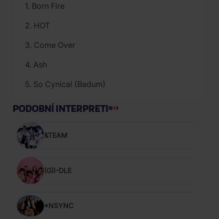
1. Born Fire
2. HOT
3. Come Over
4. Ash
5. So Cynical (Badum)
PODOBNÍ INTERPRETI
&TEAM
(G)I-DLE
*NSYNC