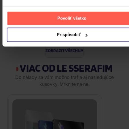
Katseye: SIS (Soft Is Strong)
Povoliť všetko
CD
Prispôsobiť
27,50 €
Nedostupné
ZOBRAZIT VŠECHNY
VIAC OD LE SSERAFIM
Do nálady sa vám možno trafia aj nasledujúce
kusovky. Mrknite na ne.