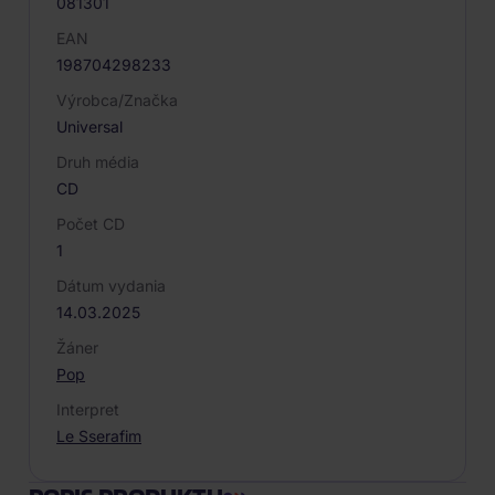
081301
EAN
198704298233
Výrobca/Značka
Universal
Druh média
CD
Počet CD
1
Dátum vydania
14.03.2025
Žáner
Pop
Interpret
Le Sserafim