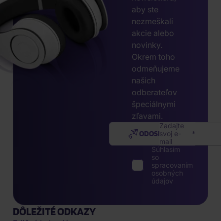
aby ste
nezmeškali
akcie alebo
novinky.
Okrem toho
odmeňujeme
našich
odberateľov
špeciálnymi
zľavami.
Zadajte
ODOSLAŤ
svoj e-
mail
Súhlasím
so
spracovaním
osobných
údajov
DÔLEŽITÉ ODKAZY