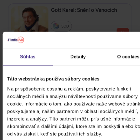
Gott Karel: Snění o Vánocích
3CD
16,90 €
Skladom
Katseye: Beautiful Chaos
Súhlas
Detaily
O cookies
CD
Táto webstránka používa súbory cookies
27,50 €
Skladom
Na prispôsobenie obsahu a reklám, poskytovanie funkcií
sociálnych médií a analýzu návštevnosti používame súbory
Stray Kids: SKZHOP HIPTAPE(合
cookie. Informácie o tom, ako používate naše webové stránk
Hop) (SKZHOP Version)
poskytujeme aj našim partnerom v oblasti sociálnych médií,
inzercie a analýzy. Títo partneri môžu príslušné informácie
CD
skombinovať s ďalšími údajmi, ktoré ste im poskytli alebo kt
27,50 €
od vás získali, keď ste používali ich služby.
Skladom