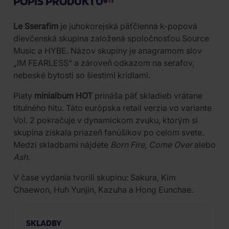
POPIS PRODUKTU
Le Sserafim
je juhokorejská päťčlenná k-popová
dievčenská skupina založená spoločnosťou Source
Music a HYBE. Názov skupiny je anagramom slov
„IM FEARLESS“ a zároveň odkazom na serafov,
nebeské bytosti so šiestimi krídlami.
Piaty
minialbum HOT
prináša päť skladieb vrátane
titulného hitu. Táto európska retail verzia vo variante
Vol. 2 pokračuje v dynamickom zvuku, ktorým si
skupina získala priazeň fanúšikov po celom svete.
Medzi skladbami nájdete
Born Fire
,
Come Over
alebo
Ash
.
V čase vydania tvorili skupinu: Sakura, Kim
Chaewon, Huh Yunjin, Kazuha a Hong Eunchae.
SKLADBY