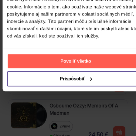
19,00 €
Skladom
cookie. Informácie o tom, ako používate naše webové stránk
poskytujeme aj našim partnerom v oblasti sociálnych médií,
Škwor: Sečteno podtrženo Best
inzercie a analýzy. Títo partneri môžu príslušné informácie
Of
skombinovať s ďalšími údajmi, ktoré ste im poskytli alebo kt
od vás získali, keď ste používali ich služby.
2CD
11,00 €
Skladom
Povoliť všetko
Nirvana: Nevermind
Prispôsobiť
Vinyl
32,10 €
Skladom
Osbourne Ozzy: Memoirs Of A
Madman
2Vinyl
24,50 €
Skladom