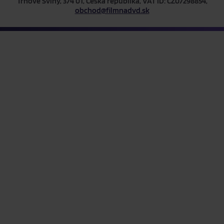
Trhové Sviny, 374 01, Česká republika, VAT ID: CZ07298854,
obchod@filmnadvd.sk