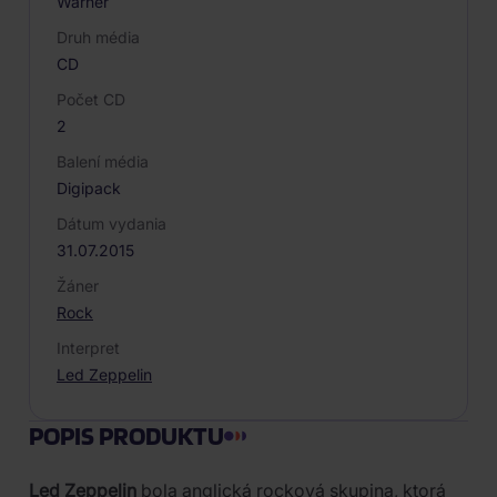
Warner
Druh média
CD
Počet CD
2
Balení média
Digipack
Dátum vydania
31.07.2015
Žáner
Rock
Interpret
Led Zeppelin
POPIS PRODUKTU
Led Zeppelin
bola anglická rocková skupina, ktorá