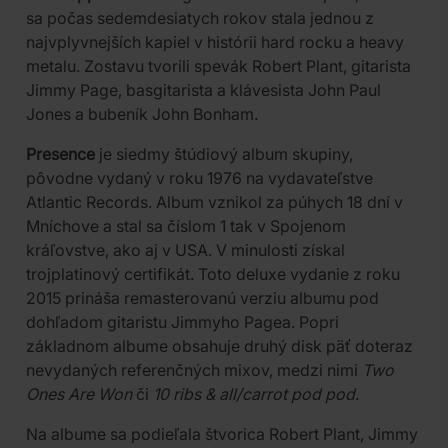
sa počas sedemdesiatych rokov stala jednou z
najvplyvnejších kapiel v histórii hard rocku a heavy
metalu. Zostavu tvorili spevák Robert Plant, gitarista
Jimmy Page, basgitarista a klávesista John Paul
Jones a bubeník John Bonham.
Presence
je siedmy štúdiový album skupiny,
pôvodne vydaný v roku 1976 na vydavateľstve
Atlantic Records. Album vznikol za púhych 18 dní v
Mníchove a stal sa číslom 1 tak v Spojenom
kráľovstve, ako aj v USA. V minulosti získal
trojplatinový certifikát. Toto deluxe vydanie z roku
2015 prináša remasterovanú verziu albumu pod
dohľadom gitaristu Jimmyho Pagea. Popri
základnom albume obsahuje druhý disk päť doteraz
nevydaných referenčných mixov, medzi nimi
Two
Ones Are Won
či
10 ribs & all/carrot pod pod
.
Na albume sa podieľala štvorica Robert Plant, Jimmy