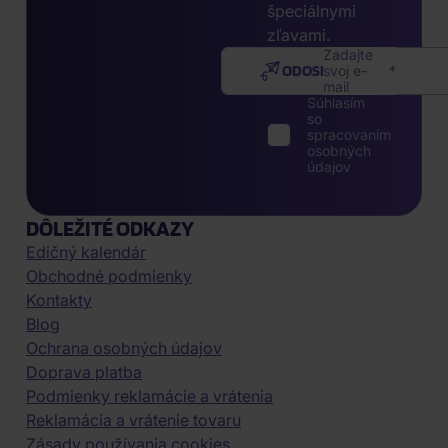
špeciálnymi
zľavami.
Zadajte
ODOSLAŤ
svoj e-
mail
Súhlasím
so
spracovaním
osobných
údajov
DÔLEŽITÉ ODKAZY
Edičný kalendár
Obchodné podmienky
Kontakty
Blog
Ochrana osobných údajov
Doprava platba
Podmienky reklamácie a vrátenia
Reklamácia a vrátenie tovaru
Zásady používania cookies