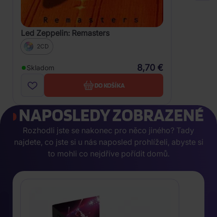
Led Zeppelin: Remasters
2CD
8,70 €
Skladom
DO KOŠÍKA
NAPOSLEDY ZOBRAZENÉ
Rozhodli jste se nakonec pro něco jiného? Tady
najdete, co jste si u nás naposled prohlíželi, abyste si
to mohli co nejdříve pořídit domů.