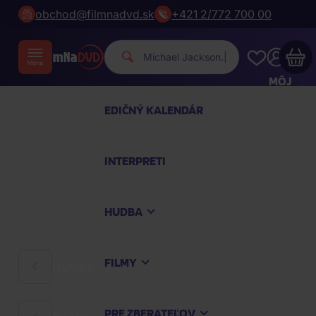
obchod@filmnadvd.sk
+421 2/772 700 00
|
MÔJ
ÚČET
EDIČNÝ KALENDÁR
Váš nákupný košík je prázdny
INTERPRETI
PREZRITE SI NAJOBĽÚBENEJŠIE PRODUKTY
HUDBA
Nakúpte ešte za
100,00 €
a dopravu máte
zdarma
FILMY
HUDBA
Pokračovať v nákupe
PRE ZBERATEĽOV