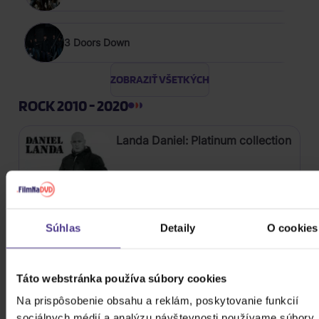
3 Doors Down
ZOBRAZIŤ VŠETKÝCH
ROCK 2010 - 2020
Landa Daniel: Platinum collection
3CD
14,50 €
Skladom
Súhlas
Detaily
O cookies
Kabát: Original Albums Vol. 1
Táto webstránka používa súbory cookies
4CD
Na prispôsobenie obsahu a reklám, poskytovanie funkcií
sociálnych médií a analýzu návštevnosti používame súbory