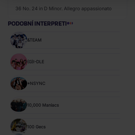
36 No. 24 in D Minor. Allegro appassionato
PODOBNÍ INTERPRETI
&TEAM
(G)I-DLE
*NSYNC
10,000 Maniacs
100 Gecs