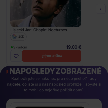
Lisiecki Jan: Chopin: Nocturnes
2CD
19,00 €
Skladom
DO KOŠÍKA
NAPOSLEDY ZOBRAZENÉ
Rozhodli jste se nakonec pro něco jiného? Tady
najdete, co jste si u nás naposled prohlíželi, abyste si
to mohli co nejdříve pořídit domů.