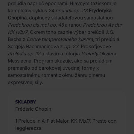
prelúdia naprieč epochami. Hlavným ťažiskom je
kompletný cyklus
24 prelúdií op. 28
Fryderyka
Chopina
, doplnený skladateľovou samostatnou
Predohrou cis mol op. 45
a ranou
Predohrou As dur
KK IVb/7
. Okrem toho zaznie výber prelúdií J. S.
Bacha z
Dobre temperovaného klavíra
, tri prelúdiá
Sergeja Rachmaninova z
op. 23
, Prokofjevove
Prelúdiá op. 12
a klavírna trilógia
Préludy
Oliviera
Messiaena. Program ukazuje, ako sa prelúdium
premenilo od barokovej úvodnej formy k
samostatnému romantickému žánru plnému
expresívnej sily.
SKLADBY
Frédéric Chopin
1 Prelude in A-Flat Major, KK IVb/7. Presto con
leggierezza