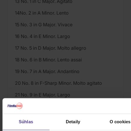
13 No. 1 in C Major. Agitato
14No. 2 in A Minor. Lento
15 No. 3 in G Major. Vivace
16 No. 4 in E Minor. Largo
17 No. 5 in D Major. Molto allegro
18 No. 6 in B Minor. Lento assai
19 No. 7 in A Major. Andantino
20 No. 8 in F-Sharp Minor. Molto agitato
21 No. 9 in E Major. Largo
22 No. 10 in C-Sharp Minor. Molto allegro
23 No. 11 in B Major. Vivace
Súhlas
Detaily
O cookies
24 No. 12 in G-Sharp Minor. Presto