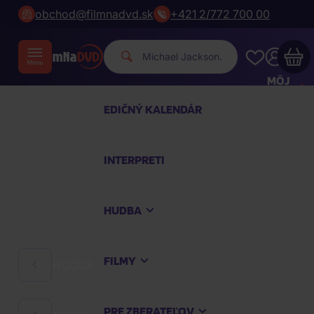
obchod@filmnadvd.sk
+421 2/772 700 00
M
|
MÔJ
ÚČET
EDIČNÝ KALENDÁR
Váš nákupný košík je prázdny
INTERPRETI
PREZRITE SI NAJOBĽÚBENEJŠIE PRODUKTY
HUDBA
Nakúpte ešte za
100,00 €
a dopravu máte
zdarma
FILMY
HUDBA
Pokračovať v nákupe
PRE ZBERATEĽOV