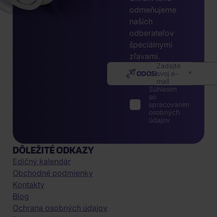
odmeňujeme
našich
odberateľov
špeciálnymi
zľavami.
Zadajte
ODOSLAŤ
svoj e-
mail
Súhlasím
so
spracovaním
osobných
údajov
DÔLEŽITÉ ODKAZY
Edičný kalendár
Obchodné podmienky
Kontakty
Blog
Ochrana osobných údajov