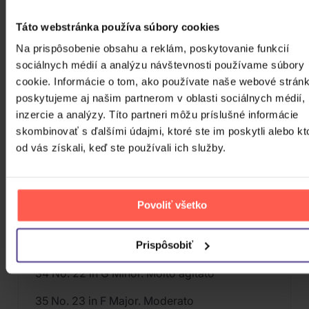
25 No. 13 in F-Sharp Major. Lento
Táto webstránka používa súbory cookies
Na prispôsobenie obsahu a reklám, poskytovanie funkcií
26 No. 14 in E-Flat Minor. Allegro
sociálnych médií a analýzu návštevnosti používame súbory
27 No. 15 in D-Flat Major "Raindrop Prelude"
cookie. Informácie o tom, ako používate naše webové stránk
poskytujeme aj našim partnerom v oblasti sociálnych médií,
28 No. 16 in B-Flat Minor. Presto con fuoco
inzercie a analýzy. Títo partneri môžu príslušné informácie
skombinovať s ďalšími údajmi, ktoré ste im poskytli alebo kt
29 No. 17 in A-Flat Major. Allegretto
od vás získali, keď ste používali ich služby.
30 No. 18 in F Minor. Molto allegro
31 No. 19 in E-Flat Major. Vivace
Povoliť všetko
32 No. 20 in C Minor. Largo
33 No. 21 in B-Flat Major. Cantabile
Prispôsobiť
34 No. 22 in G Minor. Molto agitato
35 No. 23 in F Major. Moderato