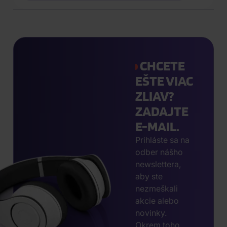
CHCETE
EŠTE VIAC
ZLIAV?
ZADAJTE
E-MAIL.
Prihláste sa na
odber nášho
newslettera,
aby ste
nezmeškali
akcie alebo
novinky.
Okrem toho