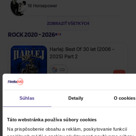
16 Horsepower
ZOBRAZIŤ VŠETKÝCH
ROCK 2020 - 2026
Harlej: Best Of 30 let (2006 -
2025) Part 2
CD
12,20 €
Skladom
Kabát: Original Albums Vol.3
Súhlas
Detaily
O cookies
4CD
Táto webstránka používa súbory cookies
18,60 €
Skladom
Na prispôsobenie obsahu a reklám, poskytovanie funkcií