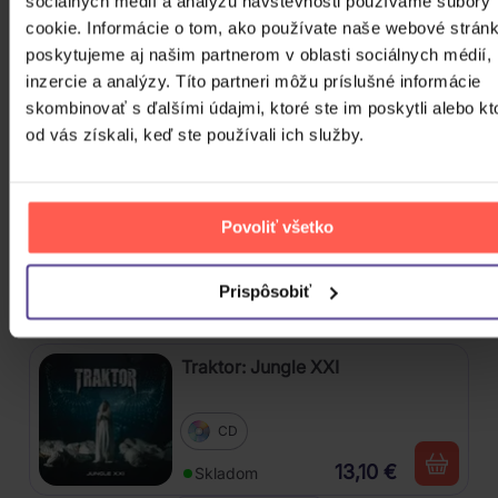
sociálnych médií a analýzu návštevnosti používame súbory
Mišík Vladimír: Vteřiny, měsíce a
cookie. Informácie o tom, ako používate naše webové stránk
roky
poskytujeme aj našim partnerom v oblasti sociálnych médií,
inzercie a analýzy. Títo partneri môžu príslušné informácie
CD
skombinovať s ďalšími údajmi, ktoré ste im poskytli alebo kt
16,30 €
od vás získali, keď ste používali ich služby.
Skladom
Linkin Park: From Zero (Coloured
Blue Vinyl)
Povoliť všetko
Vinyl
Prispôsobiť
24,90 €
Skladom
Traktor: Jungle XXI
CD
13,10 €
Skladom