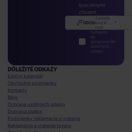
špeciálnymi
zľavami.
Zadajte
ODOSLAŤ
svoj e-
mail
Súhlasím
so
spracovaním
osobných
údajov
DÔLEŽITÉ ODKAZY
Edičný kalendár
Obchodné podmienky
Kontakty
Blog
Ochrana osobných údajov
Doprava platba
Podmienky reklamácie a vrátenia
Reklamácia a vrátenie tovaru