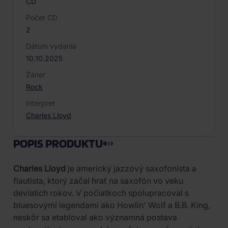
CD
Počet CD
2
Dátum vydania
10.10.2025
Žáner
Rock
Interpret
Charles Lloyd
POPIS PRODUKTU
Charles Lloyd
je americký jazzový saxofonista a
flautista, ktorý začal hrať na saxofón vo veku
deviatich rokov. V počiatkoch spolupracoval s
bluesovými legendami ako Howlin' Wolf a B.B. King,
neskôr sa etabloval ako významná postava