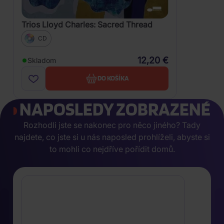
Trios Lloyd Charles: Sacred Thread
CD
12,20 €
Skladom
DO KOŠÍKA
NAPOSLEDY ZOBRAZENÉ
Rozhodli jste se nakonec pro něco jiného? Tady
najdete, co jste si u nás naposled prohlíželi, abyste si
to mohli co nejdříve pořídit domů.