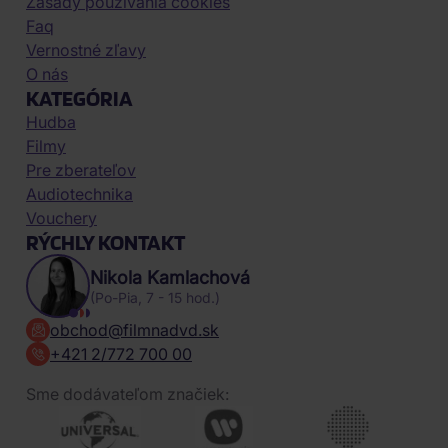
Zásady používania cookies
Faq
Vernostné zľavy
O nás
KATEGÓRIA
Hudba
Filmy
Pre zberateľov
Audiotechnika
Vouchery
RÝCHLY KONTAKT
Nikola Kamlachová
(Po-Pia, 7 - 15 hod.)
obchod@filmnadvd.sk
+421 2/772 700 00
Sme dodávateľom značiek: