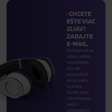
CHCETE
EŠTE VIAC
ZLIAV?
ZADAJTE
E-MAIL.
Prihláste sa na
odber nášho
newslettera,
aby ste
nezmeškali
akcie alebo
novinky.
Okrem toho
odmeňujeme
našich
odberateľov