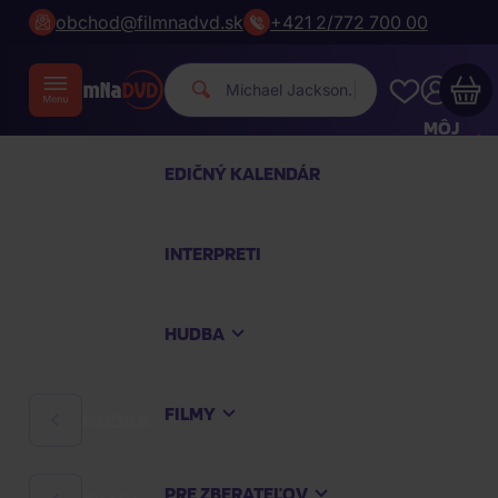
obchod@filmnadvd.sk
+421 2/772 700 00
Michael
|
MÔJ
ÚČET
EDIČNÝ KALENDÁR
Váš nákupný košík je prázdny
INTERPRETI
PREZRITE SI NAJOBĽÚBENEJŠIE PRODUKTY
HUDBA
Nakúpte ešte za
100,00 €
a dopravu máte
zdarma
FILMY
HUDBA
Pokračovať v nákupe
PRE ZBERATEĽOV