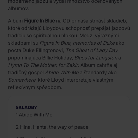
moderného jazzu a vydal množstvo oceňovaných
albumov.
Album
Figure In Blue
na CD prináša štrnásť skladieb,
ktoré odrážajú Lloydovu schopnosť prepájať jazzovú
tradíciu so spirituálnou hĺbkou. Medzi výraznými
skladbami sú
Figure In Blue, memories of Duke
ako
pocta Duke Ellingtonovi,
The Ghost of Lady Day
pripomínajúca Billie Holiday,
Blues for Langston
a
Hymn To The Mother, for Zakir
. Album zahŕňa aj
tradičný gospel
Abide With Me
a štandardy ako
Somewhere
, ktoré Lloyd interpretuje vlastným
reflexívnym spôsobom.
SKLADBY
1 Abide With Me
2 Hina, Hanta, the way of peace