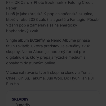
P) + QR Card + Photo Bookmark + Folding Credit
Paper
Lun8
je juhokórejská K-pop chlapčenská skupina,
ktorú v roku 2023 založila agentúra Fantagio. Pôsobí
v žánri pop a zameriava sa na energický
boybandový zvuk.
Single album
Butterfly
na Nemo Albume prináša
titulnú skladbu, ktorá predstavuje aktuálny zvuk
skupiny. Nemo Album je moderný formát pre
digitálnu éru, ktorý prepája fyzické médium s
obsahom dostupným online.
V čase nahrávania tvorili skupinu členovia Yuma,
Chael, Jin Su, Takuma, Jun Woo, Do Hyun, Ian a Ji
Eun Ho.
SKLADBY
1. Butterfly