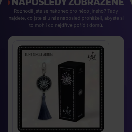
NAPOSLEDY ZOBRAZENÉ
Rozhodli jste se nakonec pro něco jiného? Tady
najdete, co jste si u nás naposled prohlíželi, abyste si
to mohli co nejdříve pořídit domů.