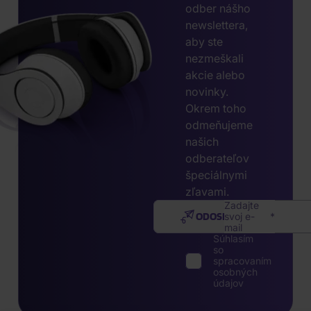
odber nášho
newslettera,
aby ste
nezmeškali
akcie alebo
novinky.
Okrem toho
odmeňujeme
našich
odberateľov
špeciálnymi
zľavami.
Zadajte
ODOSLAŤ
svoj e-
mail
Súhlasím
so
spracovaním
osobných
údajov