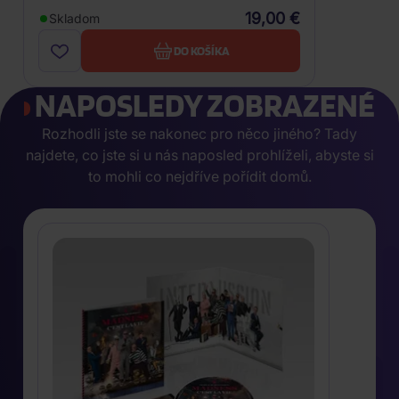
19,00 €
Skladom
DO KOŠÍKA
NAPOSLEDY ZOBRAZENÉ
Rozhodli jste se nakonec pro něco jiného? Tady
najdete, co jste si u nás naposled prohlíželi, abyste si
to mohli co nejdříve pořídit domů.