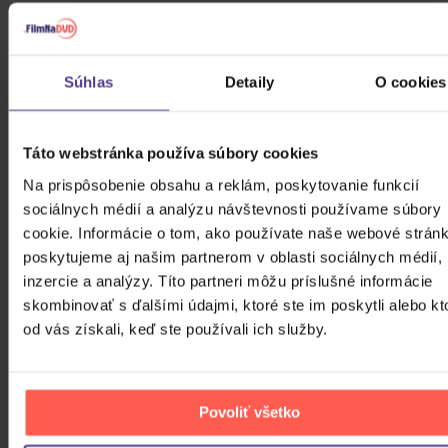
Harlej: Best Of 30 let (2006 -
2025) Part 2
Súhlas
Detaily
O cookies
CD
12,20 €
Skladom
Táto webstránka používa súbory cookies
Na prispôsobenie obsahu a reklám, poskytovanie funkcií
Kabát: Original Albums Vol.3
sociálnych médií a analýzu návštevnosti používame súbory
cookie. Informácie o tom, ako používate naše webové stránk
4CD
poskytujeme aj našim partnerom v oblasti sociálnych médií,
inzercie a analýzy. Títo partneri môžu príslušné informácie
18,60 €
Skladom
skombinovať s ďalšími údajmi, ktoré ste im poskytli alebo kt
od vás získali, keď ste používali ich služby.
Mišík Vladimír: Vteřiny, měsíce a
roky
Povoliť všetko
CD
16,30 €
Skladom