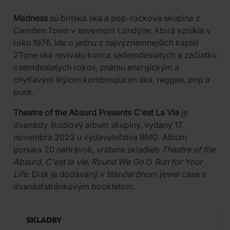
Madness
sú britská ska a pop-rocková skupina z
Camden Town v severnom Londýne, ktorá vznikla v
roku 1976. Ide o jednu z najvýznamnejších kapiel
2Tone ska revivalu konca sedemdesiatych a začiatku
osemdesiatych rokov, známu energickým a
chytľavým štýlom kombinujúcim ska, reggae, pop a
punk.
Theatre of the Absurd Presents C'est La Vie
je
dvanásty štúdiový album skupiny, vydaný 17.
novembra 2023 u vydavateľstva BMG. Album
ponúka 20 nahrávok, vrátane skladieb
Theatre of the
Absurd
,
C'est la vie
,
Round We Go
či
Run for Your
Life
. Disk je dodávaný v štandardnom jewel case s
dvanásťstránkovým bookletom.
SKLADBY