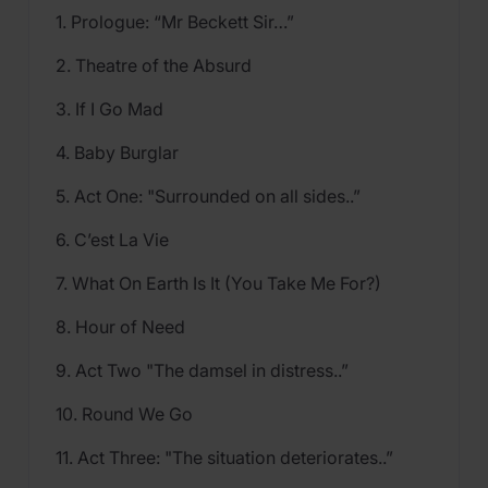
1. Prologue: “Mr Beckett Sir…”
2. Theatre of the Absurd
3. If I Go Mad
4. Baby Burglar
5. Act One: "Surrounded on all sides..”
6. C’est La Vie
7. What On Earth Is It (You Take Me For?)
8. Hour of Need
9. Act Two "The damsel in distress..”
10. Round We Go
11. Act Three: "The situation deteriorates..”