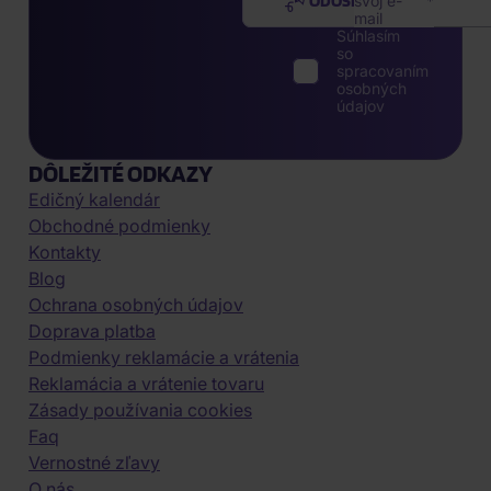
ODOSLAŤ
svoj e-
mail
Súhlasím
so
spracovaním
osobných
údajov
DÔLEŽITÉ ODKAZY
Edičný kalendár
Obchodné podmienky
Kontakty
Blog
Ochrana osobných údajov
Doprava platba
Podmienky reklamácie a vrátenia
Reklamácia a vrátenie tovaru
Zásady používania cookies
Faq
Vernostné zľavy
O nás