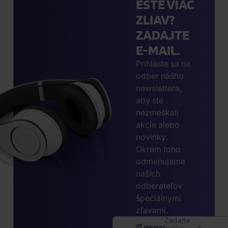
EŠTE VIAC
ZLIAV?
ZADAJTE
E-MAIL.
Prihláste sa na
odber nášho
newslettera,
aby ste
nezmeškali
akcie alebo
novinky.
Okrem toho
odmeňujeme
našich
odberateľov
špeciálnymi
zľavami.
Zadajte