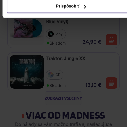
Prispôsobiť
Linkin Park: From Zero (Coloured
Blue Vinyl)
Vinyl
24,90 €
Skladom
Traktor: Jungle XXI
CD
13,10 €
Skladom
ZOBRAZIT VŠECHNY
VIAC OD MADNESS
Do nálady sa vám možno trafia aj nasledujúce