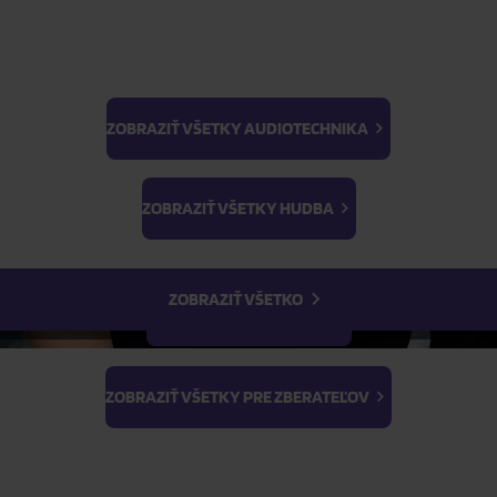
ZOBRAZIŤ VŠETKY AUDIOTECHNIKA
BTS
ŽIADOSŤ O TELEFONICKÚ OBJEDNÁVKU
Light Stick & Keyring
ZOBRAZIŤ VŠETKY HUDBA
Stray Kids
Parametre produktu
ZOBRAZIŤ VŠETKO
Popis produktu
ZOBRAZIŤ VŠETKY FILMY
ZOBRAZIŤ VŠETKY PRE ZBERATEĽOV