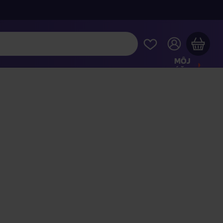
MÔJ
ÚČET
Váš nákupný košík je prázdny
REZRITE SI NAJOBĽÚBENEJŠIE PRODUKTY
kúpte ešte za
100,00 €
a dopravu máte zdarma
Pokračovať v nákupe