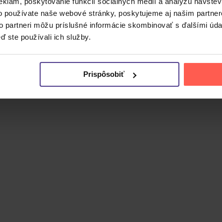
eklám, poskytovanie funkcií sociálnych médií a analýzu návšte
o používate naše webové stránky, poskytujeme aj našim partner
to partneri môžu príslušné informácie skombinovať s ďalšími údaj
aladroit
na transparentnom vinyle. Ponúka osobité piesne 
ď ste používali ich služby.
 skladieb rozdelených na stranu A a B. Medzi piesňami náj
parentné vinylové prevedenie dodáva albumu zberateľskú h
Prispôsobiť