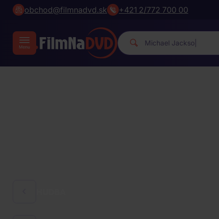
obchod@filmnadvd.sk
+421 2/772 700 00
Michael J
|
HUDBA