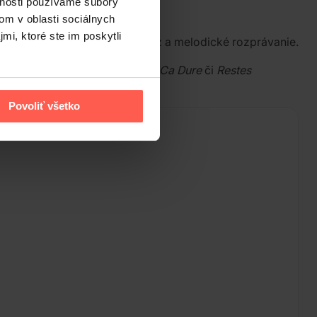
vnosti používame súbory
om v oblasti sociálnych
mi, ktoré ste im poskytli
zamerané na emocionálny výraz a melodické rozprávanie.
dete
Fille Ordinaire
,
Dalida
,
Que Ca Dure
či
Restes
odnotu.
Povoliť všetko