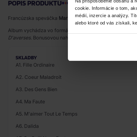
Na prispôsobenie obsahu a r
POPIS PRODUKTU
cookie. Informácie o tom, ak
médií, inzercie a analýzy. Tí
Francúzska speváčka
Marine
predstavuje album
Coeur M
alebo ktoré od vás získali, ke
Album vychádza vo formáte Long Play a obsahuje štrnásť
D'averses
. Bonusovou nahrávkou je
All By Myself
. Trans
SKLADBY
A1. Fille Ordinaire
A2. Coeur Maladroit
A3. Des Gens Bien
A4. Ma Faute
A5. M'aimer Tout Le Temps
A6. Dalida