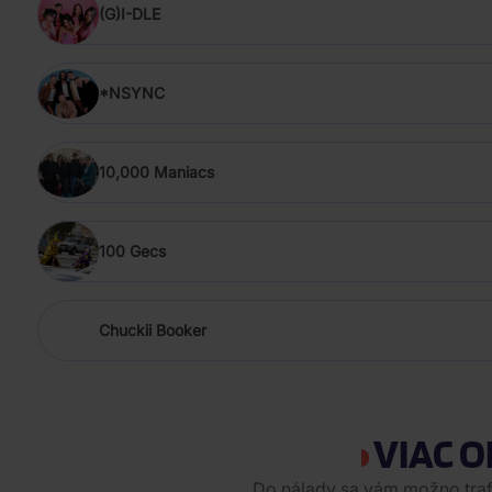
(G)I-DLE
*NSYNC
10,000 Maniacs
100 Gecs
Chuckii Booker
VIAC O
Do nálady sa vám možno trafi