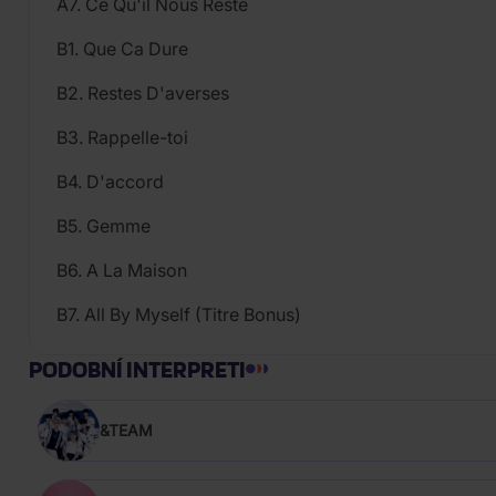
A7. Ce Qu'il Nous Reste
B1. Que Ca Dure
B2. Restes D'averses
B3. Rappelle-toi
B4. D'accord
B5. Gemme
B6. A La Maison
B7. All By Myself (Titre Bonus)
PODOBNÍ INTERPRETI
&TEAM