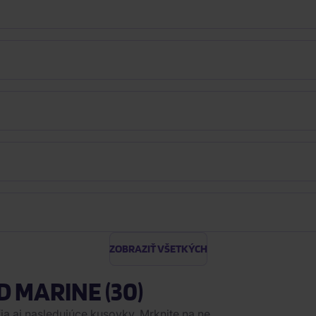
ZOBRAZIŤ VŠETKÝCH
D MARINE (30)
a aj nasledujúce kusovky. Mrknite na ne.