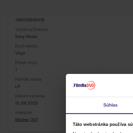
086701
EAN
198029690118
Výrobca/Značka
Sony Music
Druh média
Vinyl
Počet vinyl
1
Formát média
LP
Dátum vydania
12.09.2025
Súhlas
Interpret
Marine (30)
Táto webstránka používa sú