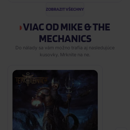
ZOBRAZIT VŠECHNY
VIAC OD MIKE & THE
MECHANICS
Do nálady sa vám možno trafia aj nasledujúce
kusovky. Mrknite na ne.