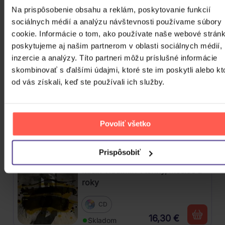
Na prispôsobenie obsahu a reklám, poskytovanie funkcií
Harlej: Best Of 30 let (2006 -
sociálnych médií a analýzu návštevnosti používame súbory
2025) Part 2
cookie. Informácie o tom, ako používate naše webové stránk
poskytujeme aj našim partnerom v oblasti sociálnych médií,
CD
inzercie a analýzy. Títo partneri môžu príslušné informácie
12,20 €
Skladom
skombinovať s ďalšími údajmi, ktoré ste im poskytli alebo kt
od vás získali, keď ste používali ich služby.
Kabát: Original Albums Vol.3
4CD
Povoliť všetko
18,60 €
Skladom
Prispôsobiť
Mišík Vladimír: Vteřiny, měsíce a
roky
CD
16,30 €
Skladom