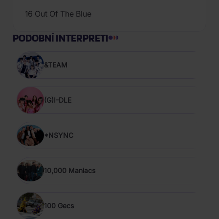
16 Out Of The Blue
PODOBNÍ INTERPRETI
&TEAM
(G)I-DLE
*NSYNC
10,000 Maniacs
100 Gecs