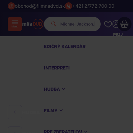
obchod@filmnadvd.sk
+421 2/772 700 00
|
MÔJ
ÚČET
EDIČNÝ KALENDÁR
Váš nákupný košík je prázdny
INTERPRETI
PREZRITE SI NAJOBĽÚBENEJŠIE PRODUKTY
HUDBA
Nakúpte ešte za
100,00 €
a dopravu máte
zdarma
FILMY
HUDBA
Pokračovať v nákupe
PRE ZBERATEĽOV