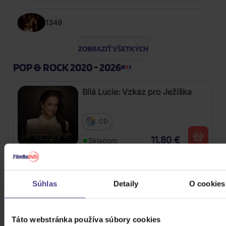
1349
ZOBRAZIŤ VŠETKÝCH
POP & ROCK 2020 - 2026
Bílá Lucie: Vzkaz pro Ježíška
CD
11,80 €
Skladom
Gott Karel: Snění o Vánocích
Súhlas
Detaily
O cookies
3CD
16,90 €
Skladom
Táto webstránka používa súbory cookies