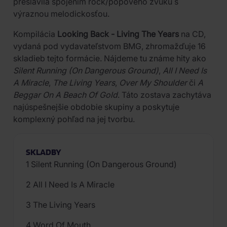
preslávila spojením rock/popového zvuku s
výraznou melodickosťou.
Kompilácia
Looking Back - Living The Years
na CD,
vydaná pod vydavateľstvom BMG, zhromažďuje 16
skladieb tejto formácie. Nájdeme tu známe hity ako
Silent Running (On Dangerous Ground)
,
All I Need Is
A Miracle
,
The Living Years
,
Over My Shoulder
či
A
Beggar On A Beach Of Gold
. Táto zostava zachytáva
najúspešnejšie obdobie skupiny a poskytuje
komplexný pohľad na jej tvorbu.
SKLADBY
1 Silent Running (On Dangerous Ground)
2 All I Need Is A Miracle
3 The Living Years
4 Word Of Mouth