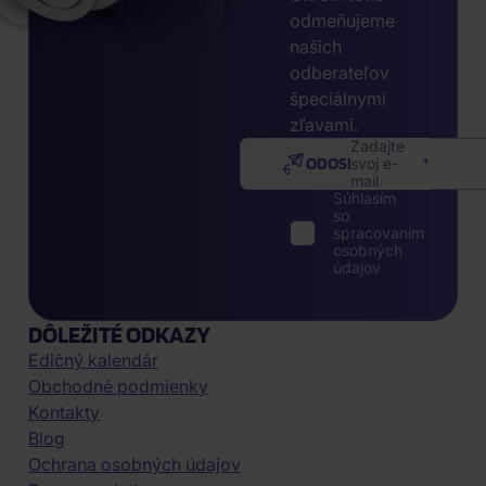
odmeňujeme
našich
odberateľov
špeciálnymi
zľavami.
Zadajte
ODOSLAŤ
svoj e-
mail
Súhlasím
so
spracovaním
osobných
údajov
DÔLEŽITÉ ODKAZY
Edičný kalendár
Obchodné podmienky
Kontakty
Blog
Ochrana osobných údajov