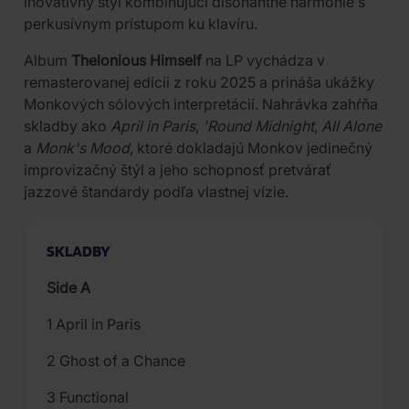
inovatívny štýl kombinujúci disonantné harmónie s
perkusívnym prístupom ku klavíru.
Album
Thelonious Himself
na LP vychádza v
remasterovanej edícii z roku 2025 a prináša ukážky
Monkových sólových interpretácií. Nahrávka zahŕňa
skladby ako
April in Paris
,
'Round Midnight
,
All Alone
a
Monk's Mood
, ktoré dokladajú Monkov jedinečný
improvizačný štýl a jeho schopnosť pretvárať
jazzové štandardy podľa vlastnej vízie.
SKLADBY
Side A
1 April in Paris
2 Ghost of a Chance
3 Functional