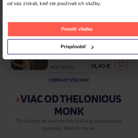
Anniversary)
od vás získali, keď ste používali ich služby.
2CD
22,40 €
Skladom
Povoliť všetko
Vondráčková Helena: Evergreeny
Prispôsobiť
2CD
14,40 €
Do týždňa
ZOBRAZIT VŠECHNY
VIAC OD THELONIOUS
MONK
Do nálady sa vám možno trafia aj nasledujúce
kusovky. Mrknite na ne.