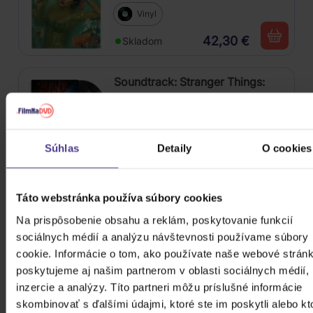
Vinyl
42,30 €
Skladom
Soundtrack: Stranger Things:
Soundtrack From The Netflix
Series, Season 4
2Vinyl
24,50 €
Súhlas
Detaily
O cookies
Skladom
V (BTS): Layover
Táto webstránka používa súbory cookies
Na prispôsobenie obsahu a reklám, poskytovanie funkcií
CD
sociálnych médií a analýzu návštevnosti používame súbory
cookie. Informácie o tom, ako používate naše webové stránk
27,90 €
Nedostupné
poskytujeme aj našim partnerom v oblasti sociálnych médií,
inzercie a analýzy. Títo partneri môžu príslušné informácie
Bocelli Andrea: Duets (30th
skombinovať s ďalšími údajmi, ktoré ste im poskytli alebo kt