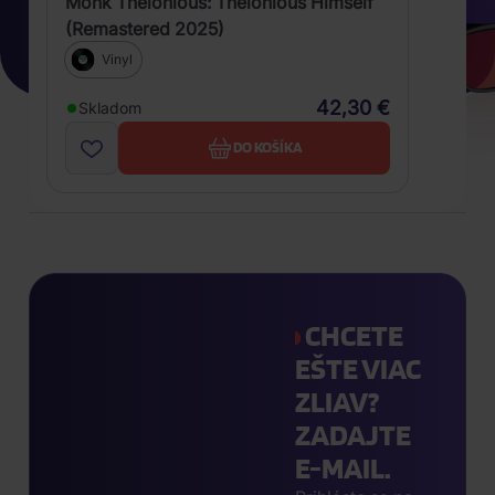
Monk Thelonious: Thelonious Himself
(Remastered 2025)
Vinyl
42,30 €
Skladom
DO KOŠÍKA
CHCETE
EŠTE VIAC
ZLIAV?
ZADAJTE
E-MAIL.