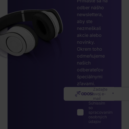
Prihláste sa na
odber nášho
newslettera,
aby ste
nezmeškali
akcie alebo
novinky.
Okrem toho
odmeňujeme
našich
odberateľov
špeciálnymi
zľavami.
Zadajte
ODOSLAŤ
svoj e-
mail
Súhlasím
so
spracovaním
osobných
údajov