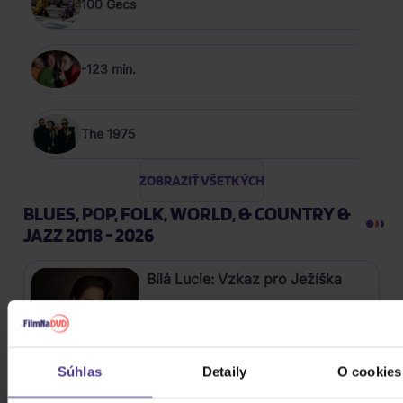
100 Gecs
-123 min.
The 1975
ZOBRAZIŤ VŠETKÝCH
BLUES, POP, FOLK, WORLD, & COUNTRY &
JAZZ 2018 - 2026
Bílá Lucie: Vzkaz pro Ježíška
CD
11,80 €
Skladom
Súhlas
Detaily
O cookies