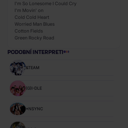
I'm So Lonesome I Could Cry
I'm Movin' on
Cold Cold Heart
Worried Man Blues
Cotton Fields
Green Rocky Road
PODOBNÍ INTERPRETI
&TEAM
(G)I-DLE
*NSYNC