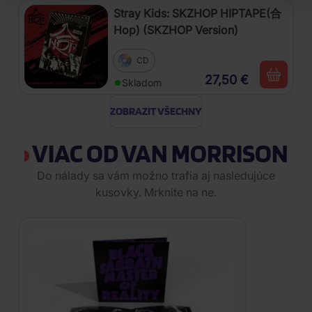
Stray Kids: SKZHOP HIPTAPE(合
Hop) (SKZHOP Version)
CD
27,50 €
Skladom
ZOBRAZIT VŠECHNY
VIAC OD VAN MORRISON
Do nálady sa vám možno trafia aj nasledujúce
kusovky. Mrknite na ne.