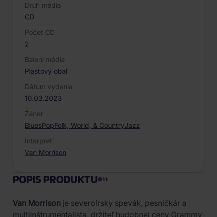
Druh média
CD
Počet CD
2
Balení média
Plastový obal
Dátum vydania
10.03.2023
Žáner
Blues
Pop
Folk, World, & Country
Jazz
Interpret
Van Morrison
POPIS PRODUKTU
Van Morrison
je severoírsky spevák, pesničkár a
multiinštrumentalista, držiteľ hudobnej ceny Grammy