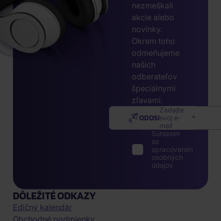
nezmeškali
akcie alebo
novinky.
Okrem toho
odmeňujeme
našich
odberateľov
špeciálnymi
zľavami.
Zadajte
ODOSLAŤ
svoj e-
mail
Súhlasím
so
spracovaním
osobných
údajov
DÔLEŽITÉ ODKAZY
Edičný kalendár
Obchodné podmienky