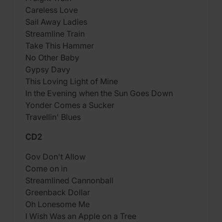
Careless Love
Sail Away Ladies
Streamline Train
Take This Hammer
No Other Baby
Gypsy Davy
This Loving Light of Mine
In the Evening when the Sun Goes Down
Yonder Comes a Sucker
Travellin' Blues
CD2
Gov Don't Allow
Come on in
Streamlined Cannonball
Greenback Dollar
Oh Lonesome Me
I Wish Was an Apple on a Tree