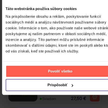
Gott Karel: Snění o Vánocích
Táto webstránka používa súbory cookies
Na prispôsobenie obsahu a reklám, poskytovanie funkcií
3CD
sociálnych médií a analýzu návštevnosti používame súbory
16,90 €
Skladom
cookie. Informácie o tom, ako používate naše webové stránk
poskytujeme aj našim partnerom v oblasti sociálnych médií,
Mišík Vladimír: Vteřiny, měsíce a
inzercie a analýzy. Títo partneri môžu príslušné informácie
roky
skombinovať s ďalšími údajmi, ktoré ste im poskytli alebo kt
od vás získali, keď ste používali ich služby.
CD
16,30 €
Skladom
Povoliť všetko
Katseye: Beautiful Chaos
Prispôsobiť
CD
27,50 €
Skladom