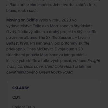
a Rádu britského impéria. Jeho tvorba zahŕňa folk,
blues, rock i soul.
Moving on Skiffle
vyšlo v roku 2023 vo
vydavateľstve Exile ako Morrisonovo štyridsiate
štvrtý štúdiový album a druhý projekt v štýle skiffle
po živom albume The Skiffle Sessions – Live in
Belfast 1998. Pri nahrávaní bol prítomný skiffle
priekopník Chas McDevitt. Dvojalbum s 23
skladbami prináša Morrisonovu interpretáciu
klasických skiffle a folkových piesní, vrátane
Freight
Train
,
Careless Love
,
Cold Cold Heart
či takmer
deväťminútového
Green Rocky Road
.
SKLADBY
CD1
Freight Train