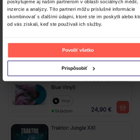
poskytujeme aj našim partnerom v oblasti sociálnych médií,
4CD
inzercie a analýzy. Títo partneri môžu príslušné informácie
18,60 €
Skladom
skombinovať s ďalšími údajmi, ktoré ste im poskytli alebo kt
od vás získali, keď ste používali ich služby.
Mišík Vladimír: Vteřiny, měsíce a
roky
Povoliť všetko
CD
16,30 €
Skladom
Prispôsobiť
Linkin Park: From Zero (Coloured
Blue Vinyl)
Vinyl
24,90 €
Skladom
Traktor: Jungle XXI