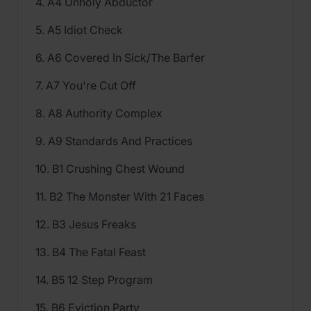
4. A4 Unholy Abductor
5. A5 Idiot Check
6. A6 Covered In Sick/The Barfer
7. A7 You're Cut Off
8. A8 Authority Complex
9. A9 Standards And Practices
10. B1 Crushing Chest Wound
11. B2 The Monster With 21 Faces
12. B3 Jesus Freaks
13. B4 The Fatal Feast
14. B5 12 Step Program
15. B6 Eviction Party