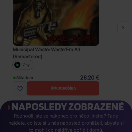
Municipal Waste: Waste'Em All
(Remastered)
Vinyl
26,20 €
Skladom
DO KOŠÍKA
NAPOSLEDY ZOBRAZENÉ
Rozhodli jste se nakonec pro něco jiného? Tady
najdete, co jste si u nás naposled prohlíželi, abyste si
to mohli co nejdříve pořídit domů.