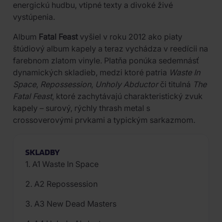
energickú hudbu, vtipné texty a divoké živé
vystúpenia.
Album
Fatal Feast
vyšiel v roku 2012 ako piaty
štúdiový album kapely a teraz vychádza v reedícii na
farebnom zlatom vinyle. Platňa ponúka sedemnásť
dynamických skladieb, medzi ktoré patria
Waste In
Space
,
Repossession
,
Unholy Abductor
či titulná
The
Fatal Feast
, ktoré zachytávajú charakteristický zvuk
kapely – surový, rýchly thrash metal s
crossoverovými prvkami a typickým sarkazmom.
SKLADBY
1. A1 Waste In Space
2. A2 Repossession
3. A3 New Dead Masters