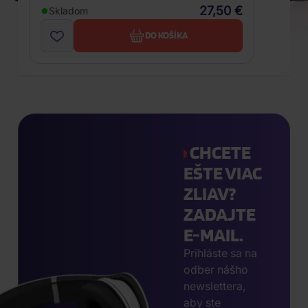
27,50 €
Skladom
DO KOŠÍKA
CHCETE
EŠTE VIAC
ZLIAV?
ZADAJTE
E-MAIL.
Prihláste sa na
odber nášho
newslettera,
aby ste