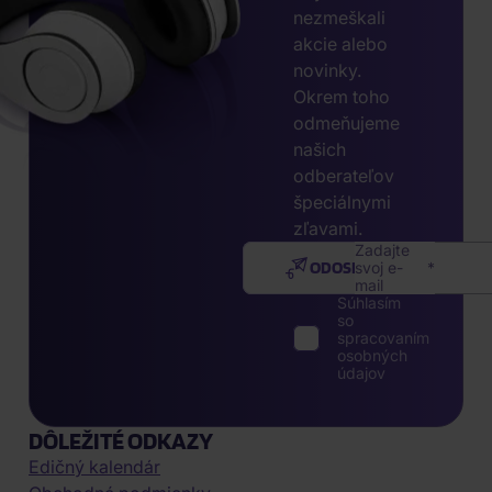
nezmeškali
akcie alebo
novinky.
Okrem toho
odmeňujeme
našich
odberateľov
špeciálnymi
zľavami.
Zadajte
ODOSLAŤ
svoj e-
mail
Súhlasím
so
spracovaním
osobných
údajov
DÔLEŽITÉ ODKAZY
Edičný kalendár