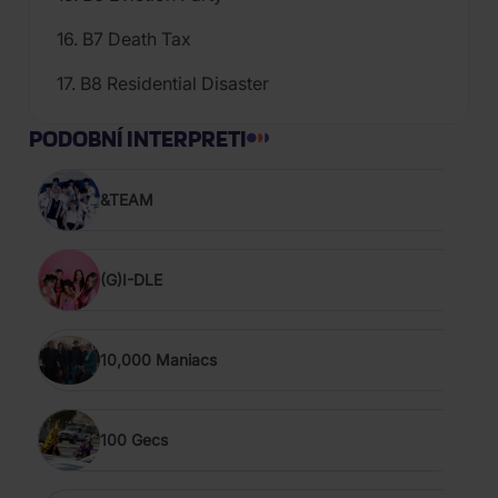
16. B7 Death Tax
17. B8 Residential Disaster
PODOBNÍ INTERPRETI
&TEAM
(G)I-DLE
10,000 Maniacs
100 Gecs