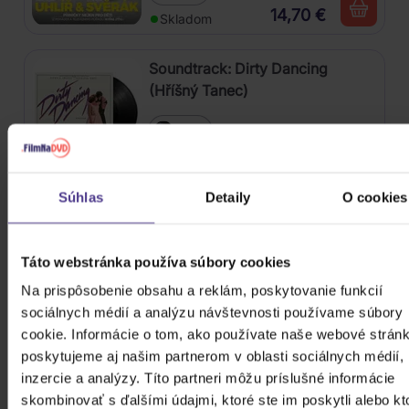
14,70 €
Skladom
Soundtrack: Dirty Dancing
(Hříšný Tanec)
Vinyl
18,20 €
Skladom
Súhlas
Detaily
O cookies
Soundtrack: Stranger Things:
Soundtrack From The Netflix
Series, Season 4
Táto webstránka používa súbory cookies
2Vinyl
Na prispôsobenie obsahu a reklám, poskytovanie funkcií
24,50 €
Skladom
sociálnych médií a analýzu návštevnosti používame súbory
cookie. Informácie o tom, ako používate naše webové stránk
Soundtrack: Williams John:
poskytujeme aj našim partnerom v oblasti sociálnych médií,
Home Alone (Coloured Red And
inzercie a analýzy. Títo partneri môžu príslušné informácie
Gold Vinyl, Re-Issue)
skombinovať s ďalšími údajmi, ktoré ste im poskytli alebo kt