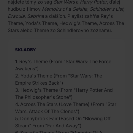
nájdete témy zo ság
Star Wars
a
Harry Potter
, ďalej
hudbu z filmov
Memoirs of a Geisha
,
Schindler's List
,
Dracula
,
Sabrina
a ďalších. Playlist zahŕňa Rey's
Theme, Yoda's Theme, Hedwig's Theme, Across The
Stars alebo Theme zo Schindlerovho zoznamu.
SKLADBY
1. Rey's Theme (From "Star Wars: The Force
Awakens")
2. Yoda's Theme (From "Star Wars: The
Empire Strikes Back")
3. Hedwig's Theme (From "Harry Potter And
The Philosopher's Stone")
4. Across The Stars (Love Theme) (From "Star
Wars: Attack Of The Clones")
5. Donnybrook Fair (Based On "Blowing Off
Steam" From "Far And Away")
6. Sayuri's Theme (From "Memoirs Of A