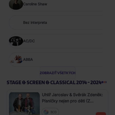
Caroline Shaw
Bez interpreta
AC/DC
ABBA
ZOBRAZIŤ VŠETKÝCH
STAGE & SCREEN & CLASSICAL 2014 - 2024
Uhlíř Jaroslav & Svěrák Zdeněk:
Písničky nejen pro děti (Z
pohádek a televizního pořadu
3CD
Hodina zpěvu)