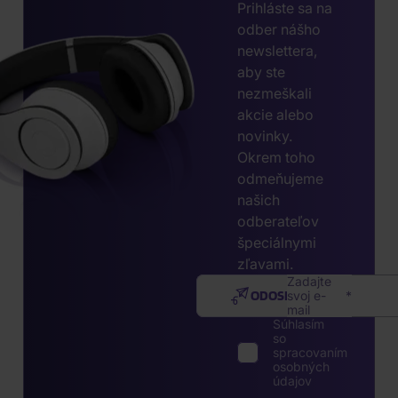
Prihláste sa na
odber nášho
newslettera,
aby ste
nezmeškali
akcie alebo
novinky.
Okrem toho
odmeňujeme
našich
odberateľov
špeciálnymi
zľavami.
Zadajte
ODOSLAŤ
svoj e-
mail
Súhlasím
so
spracovaním
osobných
údajov