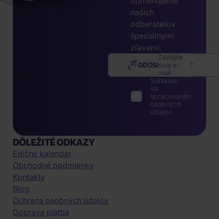
odmeňujeme
našich
odberateľov
špeciálnymi
zľavami.
Zadajte
ODOSLAŤ
svoj e-
mail
Súhlasím
so
spracovaním
osobných
údajov
DÔLEŽITÉ ODKAZY
Edičný kalendár
Obchodné podmienky
Kontakty
Blog
Ochrana osobných údajov
Doprava platba