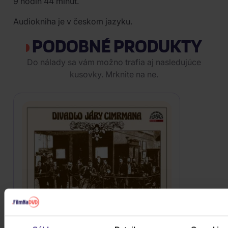
9 hodín 44 minút.
Audiokniha je v českom jazyku.
PODOBNÉ PRODUKTY
Do nálady sa vám možno trafia aj nasledujúce
kusovky. Mrknite na ne.