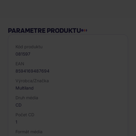
Popis produktu
PARAMETRE PRODUKTU
Kód produktu
081597
EAN
8594169487694
Výrobca/Značka
Multiland
Druh média
CD
Počet CD
1
Formát média