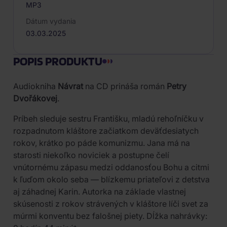
MP3
Dátum vydania
03.03.2025
POPIS PRODUKTU
Audiokniha
Návrat
na CD prináša román
Petry
Dvořákovej
.
Príbeh sleduje sestru Františku, mladú rehoľníčku v
rozpadnutom kláštore začiatkom deväťdesiatych
rokov, krátko po páde komunizmu. Jana má na
starosti niekoľko noviciek a postupne čelí
vnútornému zápasu medzi oddanosťou Bohu a citmi
k ľuďom okolo seba — blízkemu priateľovi z detstva
aj záhadnej Karin. Autorka na základe vlastnej
skúsenosti z rokov strávených v kláštore líči svet za
múrmi konventu bez falošnej piety. Dĺžka nahrávky: