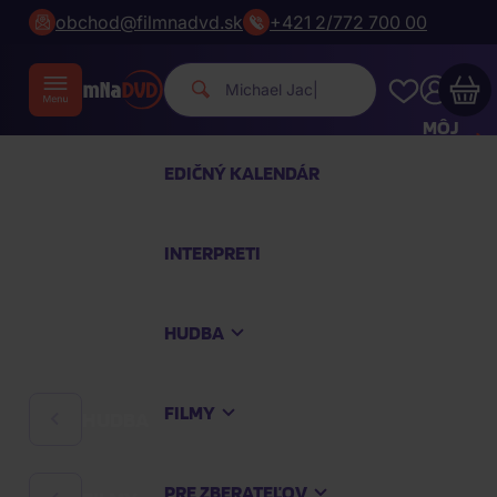
obchod@filmnadvd.sk
+421 2/772 700 00
Michael Jackson.
|
MÔJ
ÚČET
EDIČNÝ KALENDÁR
Váš nákupný košík je prázdny
INTERPRETI
PREZRITE SI NAJOBĽÚBENEJŠIE PRODUKTY
HUDBA
Nakúpte ešte za
100,00 €
a dopravu máte
zdarma
FILMY
HUDBA
Pokračovať v nákupe
PRE ZBERATEĽOV