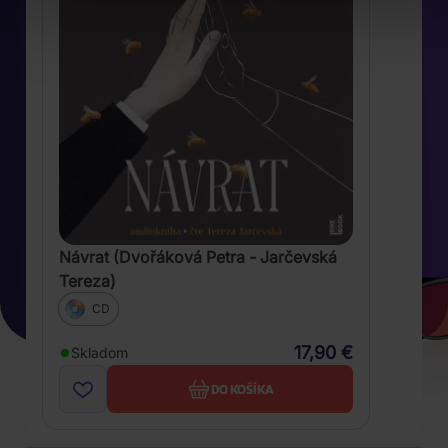
Návrat (Dvořáková Petra - Jarčevská
Tereza)
CD
17,90 €
Skladom
DO KOŠÍKA