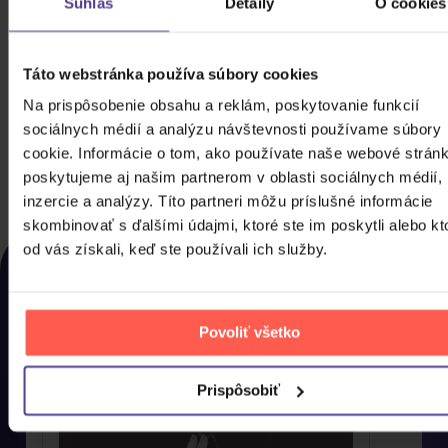
Súhlas
Detaily
O cookies
Divadlo Járy Cimrmana: Všech 15 her a
Táto webstránka používa súbory cookies
texty, na které se nedostalo
Na prispôsobenie obsahu a reklám, poskytovanie funkcií
3CD
sociálnych médií a analýzu návštevnosti používame súbory
30,20 €
Skladom
cookie. Informácie o tom, ako používate naše webové stránk
poskytujeme aj našim partnerom v oblasti sociálnych médií,
DO KOŠÍKA
inzercie a analýzy. Títo partneri môžu príslušné informácie
skombinovať s ďalšími údajmi, ktoré ste im poskytli alebo kt
NAPOSLEDY ZOBRAZENÉ
od vás získali, keď ste používali ich služby.
Rozhodli jste se nakonec pro něco jiného? Tady
najdete, co jste si u nás naposled prohlíželi, abyste si
to mohli co nejdříve pořídit domů.
Povoliť všetko
Prispôsobiť