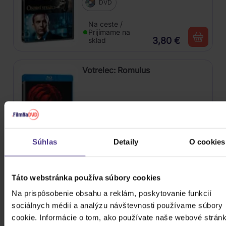
DVD
Na ceste /
Prijímame na
3,80 €
sklad
Votrelec: Romulus
Blu-ray
Skladom
Súhlas
Detaily
O cookies
12,20 €
ZOBRAZIT VŠECHNY
Táto webstránka používa súbory cookies
PODOBNÉ PRODUKTY
Na prispôsobenie obsahu a reklám, poskytovanie funkcií
sociálnych médií a analýzu návštevnosti používame súbory
Do nálady sa vám možno trafia aj nasledujúce
cookie. Informácie o tom, ako používate naše webové stránk
kusovky. Mrknite na ne.