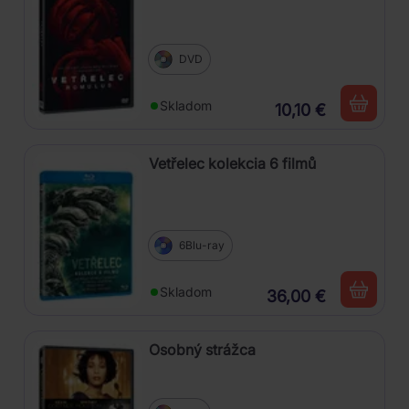
DVD
Skladom
10,10 €
Vetřelec kolekcia 6 filmů
6Blu-ray
Skladom
36,00 €
Osobný strážca