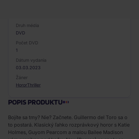
Výrobca/Značka
DM discont
Druh média
DVD
Počet DVD
1
Dátum vydania
03.03.2023
Žáner
Horor
Thriller
POPIS PRODUKTU
Bojíte sa tmy? Nie? Začnete. Guillermo del Toro sa o
to postará. Klasický ľahko rozprávkový horor s Katie
Holmes, Guyom Pearcom a malou Bailee Madison