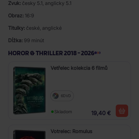
Zvuk:
česky 5.1, anglicky 5.1
Obraz:
16:9
Titulky:
české, anglické
Dĺžka:
99 minút
HOROR & THRILLER 2018 - 2026
Vetřelec kolekcia 6 filmů
6DVD
Skladom
19,40 €
Votrelec: Romulus