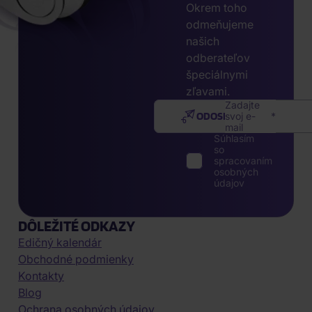
Okrem toho
odmeňujeme
našich
odberateľov
špeciálnymi
zľavami.
Zadajte
ODOSLAŤ
svoj e-
mail
Súhlasím
so
spracovaním
osobných
údajov
DÔLEŽITÉ ODKAZY
Edičný kalendár
Obchodné podmienky
Kontakty
Blog
Ochrana osobných údajov