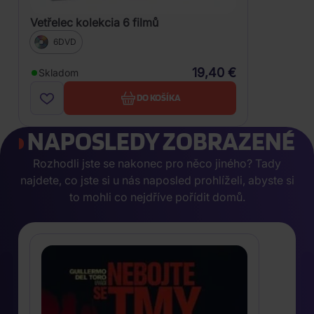
Vetřelec kolekcia 6 filmů
6DVD
19,40 €
Skladom
DO KOŠÍKA
NAPOSLEDY ZOBRAZENÉ
Rozhodli jste se nakonec pro něco jiného? Tady
najdete, co jste si u nás naposled prohlíželi, abyste si
to mohli co nejdříve pořídit domů.