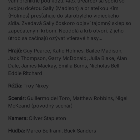
vám prenikne pod kožu. Alex (Pearce) sa spolu so
svojou dcérou Sally (Madison) a priateľkou Kim
(Holmes) presťahuje do starobylého vidieckeho
sídla. Zvedavá Sally čoskoro objaví tajomný sklep so
zapečateným krbom. Neodolá a krb otvorí. Z jeho
útrob sa začínajú ozývať vtieravé hlasy...
Hrajú:
Guy Pearce, Katie Holmes, Bailee Madison,
Jack Thompson, Garry McDonald, Julia Blake, Alan
Dale, James Mackay, Emilia Burns, Nicholas Bell,
Eddie Ritchard
Réžia:
Troy Nixey
Scenár:
Guillermo del Toro, Matthew Robbins, Nigel
McKeand (pôvodný scenár)
Kamera:
Oliver Stapleton
Hudba:
Marco Beltrami, Buck Sanders