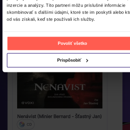
najdete, co jste si u nás naposled prohlíželi, abyste si
inzercie a analýzy. Títo partneri môžu príslušné informácie
to mohli co nejdříve pořídit domů.
skombinovať s ďalšími údajmi, ktoré ste im poskytli alebo kt
od vás získali, keď ste používali ich služby.
Povoliť všetko
Prispôsobiť
Nenávist (Minier Bernard - Šťastný Jan)
CD