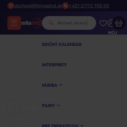
obchod@filmnadvd.sk
+421 2/772 700 00
Michael Jackson.
|
MÔJ
ÚČET
EDIČNÝ KALENDÁR
Váš nákupný košík je prázdny
INTERPRETI
PREZRITE SI NAJOBĽÚBENEJŠIE PRODUKTY
HUDBA
Nakúpte ešte za
100,00 €
a dopravu máte
zdarma
FILMY
HUDBA
Pokračovať v nákupe
PRE ZBERATEĽOV