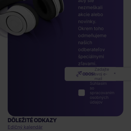
aby ste
nezmeškali
akcie alebo
novinky.
Okrem toho
odmeňujeme
našich
odberateľov
špeciálnymi
zľavami.
Zadajte
ODOSLAŤ
svoj e-
mail
Súhlasím
so
spracovaním
osobných
údajov
DÔLEŽITÉ ODKAZY
Edičný kalendár