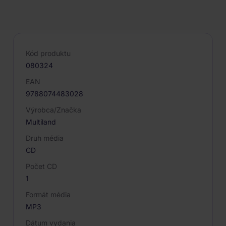
PARAMETRE PRODUKTU
Kód produktu
080324
EAN
9788074483028
Výrobca/Značka
Multiland
Druh média
CD
Počet CD
1
Formát média
MP3
Dátum vydania