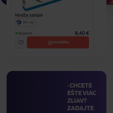
Nindža zabijak
Blu-ray
8,40 €
Skladom
DO KOŠÍKA
CHCETE
EŠTE VIAC
ZLIAV?
ZADAJTE