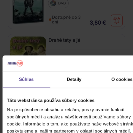
DVD
Dostupné do 3
dní
3,80 €
Drahé tety a já
DVD
Súhlas
Detaily
O cookies
Skladom
2,10 €
Táto webstránka používa súbory cookies
Maska
Na prispôsobenie obsahu a reklám, poskytovanie funkcií
sociálnych médií a analýzu návštevnosti používame súbory
cookie. Informácie o tom, ako používate naše webové stránk
DVD
poskytujeme aj našim partnerom v oblasti sociálnych médií,