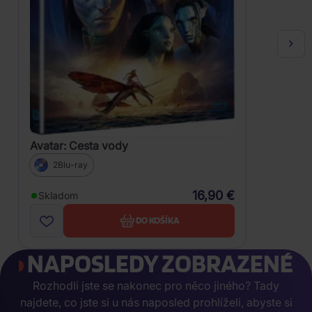
Avatar: Cesta vody
2Blu-ray
16,90 €
Skladom
DO KOŠÍKA
NAPOSLEDY ZOBRAZENÉ
Rozhodli jste se nakonec pro něco jiného? Tady
najdete, co jste si u nás naposled prohlíželi, abyste si