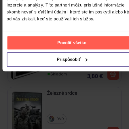
inzercie a analýzy. Títo partneri môžu príslušné informácie
Skladom
5,90 €
skombinovať s ďalšími údajmi, ktoré ste im poskytli alebo kt
od vás získali, keď ste používali ich služby.
Tango a Cash
Povoliť všetko
DVD
Prispôsobiť
Skladom
3,80 €
Železné srdce
DVD