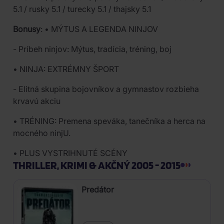
5.1 / rusky 5.1 / turecky 5.1 / thajsky 5.1
Bonusy
: • MÝTUS A LEGENDA NINJOV
- Príbeh ninjov: Mýtus, tradícia, tréning, boj
• NINJA: EXTRÉMNY ŠPORT
- Elitná skupina bojovníkov a gymnastov rozbieha
krvavú akciu
• TRÉNING: Premena speváka, tanečníka a herca na
mocného ninjU.
• PLUS VYSTRIHNUTÉ SCÉNY
THRILLER, KRIMI & AKČNÝ 2005 - 2015
Predátor