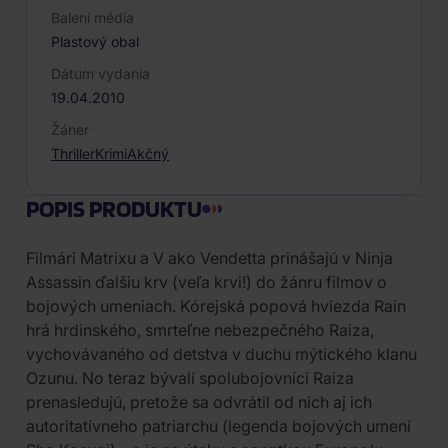
Balení média
Plastový obal
Dátum vydania
19.04.2010
Žáner
Thriller
Krimi
Akčný
POPIS PRODUKTU
Filmári Matrixu a V ako Vendetta prinášajú v Ninja
Assassin ďalšiu krv (veľa krvi!) do žánru filmov o
bojových umeniach. Kórejská popová hviezda Rain
hrá hrdinského, smrteľne nebezpečného Raiza,
vychovávaného od detstva v duchu mýtického klanu
Ozunu. No teraz bývalí spolubojovníci Raiza
prenasledujú, pretože sa odvrátil od nich aj ich
autoritatívneho patriarchu (legenda bojových umení