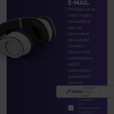
E-MAIL.
Prihláste sa na
odber nášho
newslettera,
aby ste
nezmeškali
akcie alebo
novinky.
Okrem toho
odmeňujeme
našich
odberateľov
špeciálnymi
zľavami.
Zadajte
ODOSLAŤ
svoj e-
mail
Súhlasím
so
spracovaním
osobných