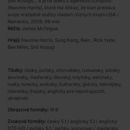
Sho Kosugi)... a je na úteku s agentkou Europolu
(Naomie Harris), ktorá má dôkaz, že klan predáva
svoje vražedné služby vládam rôznych krajín.USA /
Nemecko, 2009, 99 min
Réžia:
James McTeigue
Hrajú:
Naomie Harris, Sung Kang, Rain , Rick Yune,
Ben Miles, Shô Kosugi
Titulky:
česky, poľsky, chorvátsky, rumunsky, srbsky,
slovinsky, maďarsky, litovský, lotyšsky, estónsky,
rusky, turecky, arabsky, bulharsky, grécky, hebrejsky,
islandsky, thajsky, anglicky pre nepočujúcich,
ukrajinskí
Obrazové formáty:
16:9
Zvukové formáty:
česky 5.1 / anglicky 5.1 / anglicky
DTS-HD / poľsky 5.1 / poľsky voiceover / maďarsky