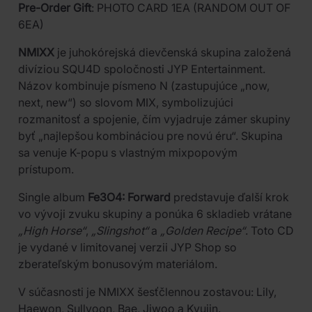
Pre-Order Gift
: PHOTO CARD 1EA (RANDOM OUT OF
6EA)
NMIXX
je juhokórejská dievčenská skupina založená
divíziou SQU4D spoločnosti JYP Entertainment.
Názov kombinuje písmeno N (zastupujúce „now,
next, new“) so slovom MIX, symbolizujúci
rozmanitosť a spojenie, čím vyjadruje zámer skupiny
byť „najlepšou kombináciou pre novú éru“. Skupina
sa venuje K-popu s vlastným mixpopovým
prístupom.
Single album
Fe3O4: Forward
predstavuje ďalší krok
vo vývoji zvuku skupiny a ponúka 6 skladieb vrátane
„High Horse“
,
„Slingshot“
a
„Golden Recipe“
. Toto CD
je vydané v limitovanej verzii JYP Shop so
zberateľským bonusovým materiálom.
V súčasnosti je NMIXX šesťčlennou zostavou: Lily,
Haewon, Sullyoon, Bae, Jiwoo a Kyujin.