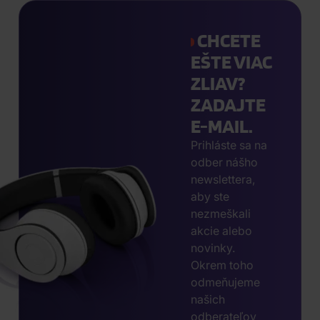
CHCETE
EŠTE VIAC
ZLIAV?
ZADAJTE
E-MAIL.
Prihláste sa na
odber nášho
newslettera,
aby ste
nezmeškali
akcie alebo
novinky.
Okrem toho
odmeňujeme
našich
odberateľov