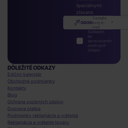
špeciálnymi
zľavami.
Zadajte
ODOSLAŤ
svoj e-
mail
Súhlasím
so
spracovaním
osobných
údajov
DÔLEŽITÉ ODKAZY
Edičný kalendár
Obchodné podmienky
Kontakty
Blog
Ochrana osobných údajov
Doprava platba
Podmienky reklamácie a vrátenia
Reklamácia a vrátenie tovaru