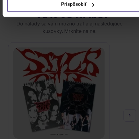
Prispôsobiť
VIAC OD NMIXX
Do nálady sa vám možno trafia aj nasledujúce
kusovky. Mrknite na ne.