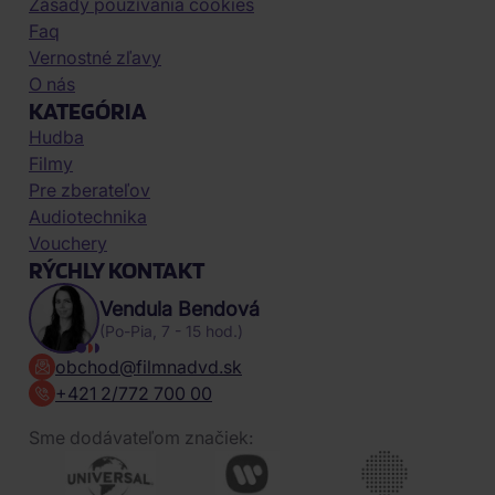
Zásady používania cookies
Faq
Vernostné zľavy
O nás
KATEGÓRIA
Hudba
Filmy
Pre zberateľov
Audiotechnika
Vouchery
RÝCHLY KONTAKT
Vendula Bendová
(Po-Pia, 7 - 15 hod.)
obchod@filmnadvd.sk
+421 2/772 700 00
Sme dodávateľom značiek: