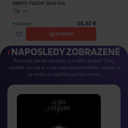
NMIXX: Fe3O4: Stick Out
CD
25,40 €
Skladom
DO KOŠÍKA
NAPOSLEDY ZOBRAZENÉ
Rozhodli jste se nakonec pro něco jiného? Tady
najdete, co jste si u nás naposled prohlíželi, abyste si
to mohli co nejdříve pořídit domů.