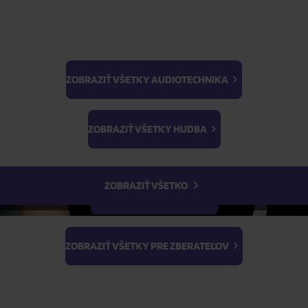
ZOBRAZIŤ VŠETKY AUDIOTECHNIKA
BTS
Light Stick & Keyring
ZOBRAZIŤ VŠETKY HUDBA
Stray Kids
ZOBRAZIŤ VŠETKO
ZOBRAZIŤ VŠETKY FILMY
ZOBRAZIŤ VŠETKY PRE ZBERATEĽOV