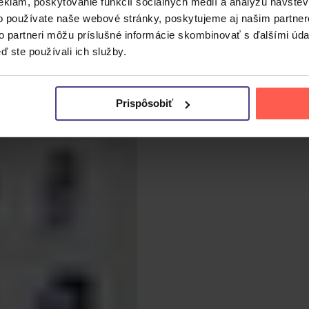
eklám, poskytovanie funkcií sociálnych médií a analýzu návšte
o používate naše webové stránky, poskytujeme aj našim partner
to partneri môžu príslušné informácie skombinovať s ďalšími údaj
ď ste používali ich služby.
Prispôsobiť