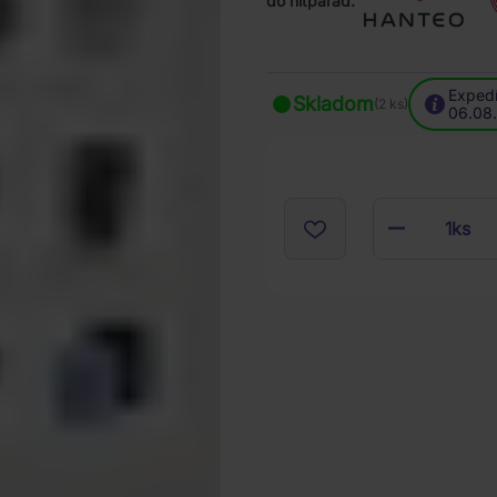
do hitparád:
Expedí
Skladom
(2 ks)
06.08
1
ks