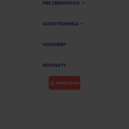
PRE ZBERATEĽOV
AUDIOTECHNIKA
VOUCHERY
KONTAKTY
AKCIE A ZĽAVY
u Benefit)
NMIXX: FE3O