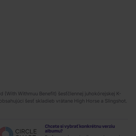
 (With Withmuu Benefit) šesťčlennej juhokórejskej K-
bsahujúci šesť skladieb vrátane High Horse a Slingshot.