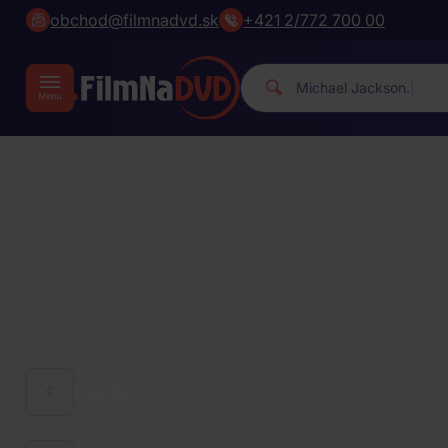
obchod@filmnadvd.sk
+421 2/772 700 00
|
HUDBA