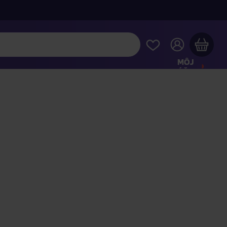
MÔJ
ÚČET
Váš nákupný košík je prázdny
REZRITE SI NAJOBĽÚBENEJŠIE PRODUKTY
kúpte ešte za
100,00 €
a dopravu máte zdarma
Pokračovať v nákupe