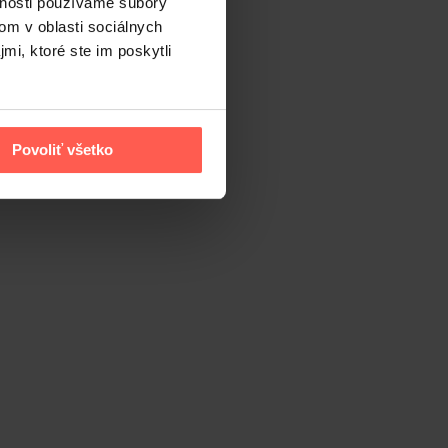
vnosti používame súbory
om v oblasti sociálnych
mi, ktoré ste im poskytli
Povoliť všetko