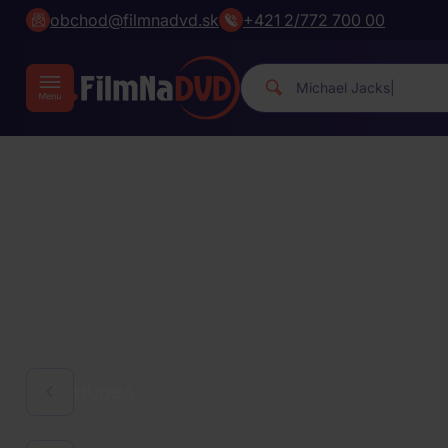
obchod@filmnadvd.sk
+421 2/772 700 00
Michae
|
HUDBA