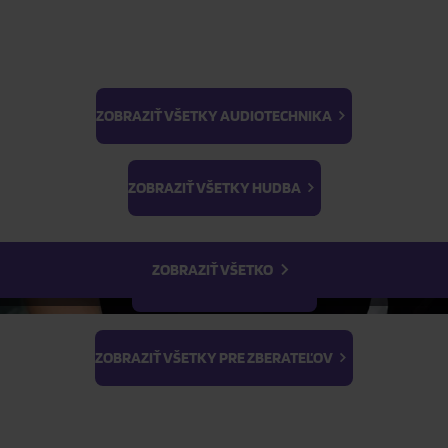
ZOBRAZIŤ VŠETKY AUDIOTECHNIKA
BTS
Light Stick & Keyring
ZOBRAZIŤ VŠETKY HUDBA
Stray Kids
ZOBRAZIŤ VŠETKO
ZOBRAZIŤ VŠETKY FILMY
ZOBRAZIŤ VŠETKY PRE ZBERATEĽOV