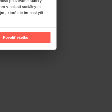
vnosti používame súbory
om v oblasti sociálnych
mi, ktoré ste im poskytli
Povoliť všetko