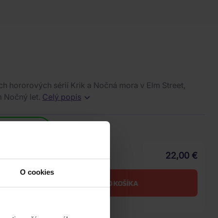
h hororových sérií Krik a Nočná mora v Elm Street,
m Nočný let.
Celý popis
cia
.2026
22,00 €
Vaša cena s DPH
O cookies
DO KOŠÍKA