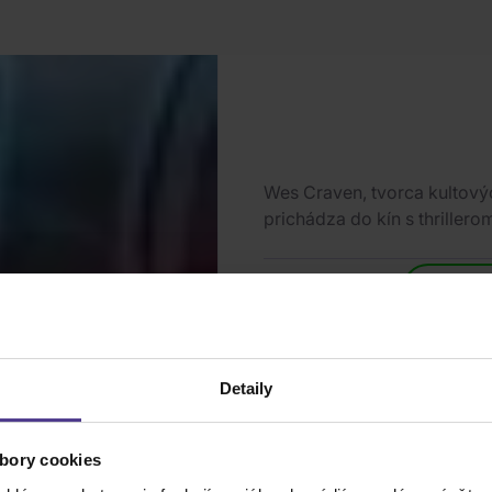
Wes Craven, tvorca kultovýc
prichádza do kín s thrillero
Expedí
Skladom
(1 ks)
07.08
Detaily
1
ks
bory cookies