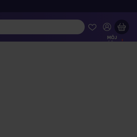
MÔJ
ÚČET
Váš nákupný košík je prázdny
REZRITE SI NAJOBĽÚBENEJŠIE PRODUKTY
kúpte ešte za
100,00 €
a dopravu máte zdarma
Pokračovať v nákupe