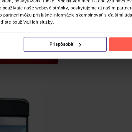
eklám, poskytovanie funkcií sociálnych médií a analýzu návšte
o používate naše webové stránky, poskytujeme aj našim partner
to partneri môžu príslušné informácie skombinovať s ďalšími údaj
ď ste používali ich služby.
Prispôsobiť