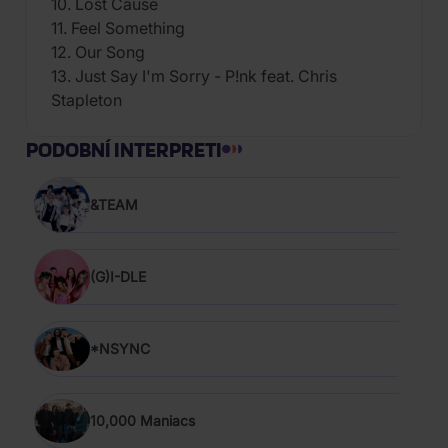
10. Lost Cause
11. Feel Something
12. Our Song
13. Just Say I'm Sorry - P!nk feat. Chris
Stapleton
PODOBNÍ INTERPRETI
&TEAM
(G)I-DLE
*NSYNC
10,000 Maniacs