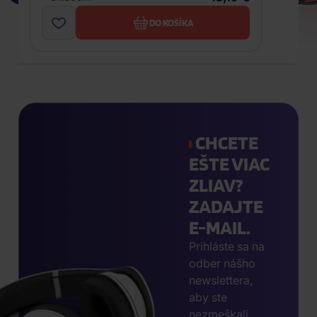
DO KOŠÍKA
CHCETE
EŠTE VIAC
ZLIAV?
ZADAJTE
E-MAIL.
Prihláste sa na
odber nášho
newslettera,
aby ste
nezmeškali