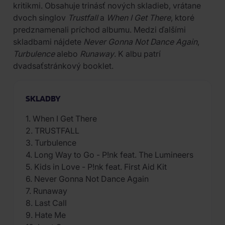
kritikmi. Obsahuje trinásť nových skladieb, vrátane
dvoch singlov
Trustfall
a
When I Get There
, ktoré
predznamenali príchod albumu. Medzi ďalšími
skladbami nájdete
Never Gonna Not Dance Again
,
Turbulence
alebo
Runaway
. K albu patrí
dvadsaťstránkový booklet.
SKLADBY
1. When I Get There
2. TRUSTFALL
3. Turbulence
4. Long Way to Go - P!nk feat. The Lumineers
5. Kids in Love - P!nk feat. First Aid Kit
6. Never Gonna Not Dance Again
7. Runaway
8. Last Call
9. Hate Me