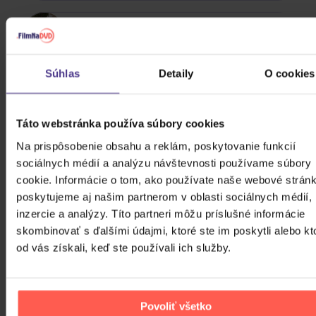
100 Gecs
Súhlas
Detaily
O cookies
Chuckii Booker
ZOBRAZIŤ VŠETKÝCH
Táto webstránka používa súbory cookies
Na prispôsobenie obsahu a reklám, poskytovanie funkcií
VIAC OD P!NK
sociálnych médií a analýzu návštevnosti používame súbory
cookie. Informácie o tom, ako používate naše webové stránk
Do nálady sa vám možno trafia aj nasledujúce
poskytujeme aj našim partnerom v oblasti sociálnych médií,
kusovky. Mrknite na ne.
inzercie a analýzy. Títo partneri môžu príslušné informácie
skombinovať s ďalšími údajmi, ktoré ste im poskytli alebo kt
od vás získali, keď ste používali ich služby.
Povoliť všetko