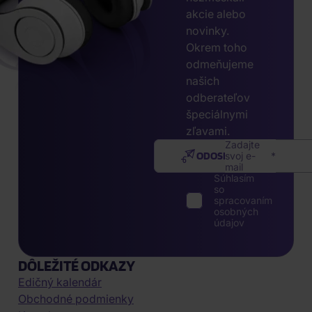
akcie alebo
novinky.
Okrem toho
odmeňujeme
našich
odberateľov
špeciálnymi
zľavami.
Zadajte
ODOSLAŤ
svoj e-
mail
Súhlasím
so
spracovaním
osobných
údajov
DÔLEŽITÉ ODKAZY
Edičný kalendár
Obchodné podmienky