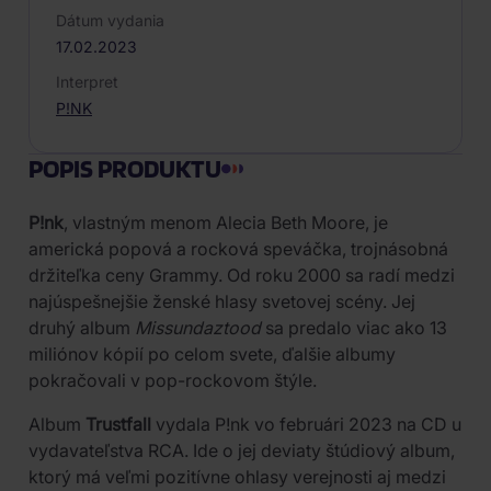
Dátum vydania
17.02.2023
Interpret
P!NK
POPIS PRODUKTU
P!nk
, vlastným menom Alecia Beth Moore, je
americká popová a rocková speváčka, trojnásobná
držiteľka ceny Grammy. Od roku 2000 sa radí medzi
najúspešnejšie ženské hlasy svetovej scény. Jej
druhý album
Missundaztood
sa predalo viac ako 13
miliónov kópií po celom svete, ďalšie albumy
pokračovali v pop-rockovom štýle.
Album
Trustfall
vydala P!nk vo februári 2023 na CD u
vydavateľstva RCA. Ide o jej deviaty štúdiový album,
ktorý má veľmi pozitívne ohlasy verejnosti aj medzi