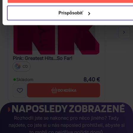
Prispôsobiť
Pink: Greatest Hits...So Far!
CD
8,40 €
Skladom
DO KOŠÍKA
NAPOSLEDY ZOBRAZENÉ
Rozhodli jste se nakonec pro něco jiného? Tady
najdete, co jste si u nás naposled prohlíželi, abyste si
to mohli co nejdříve pořídit domů.