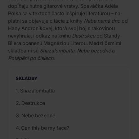
dopĺňajú hutné gitarové vrstvy. Speváčka Adéla
Polka sa v textoch často inšpiruje literatúrou – na
platni sa objavuje citácia z knihy
Nebe nemá dno
od
Hany Andronikovej, ktorá svoj boj s rakovinou
nevyhrala, i odkaz na knihu
Destrukce
od Standy
Bilera ocenenú Magnéziou Literou. Medzi ôsmimi
skladbami sú
Shazalombatta
,
Nebe bezedné
a
Potápění po číslech
.
SKLADBY
1. Shazalombatta
2. Destrukce
3. Nebe bezedné
4. Can this be my face?