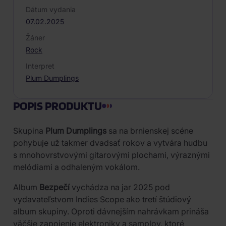
Dátum vydania
07.02.2025
Žáner
Rock
Interpret
Plum Dumplings
POPIS PRODUKTU
Skupina
Plum Dumplings
sa na brnienskej scéne
pohybuje už takmer dvadsať rokov a vytvára hudbu
s mnohovrstvovými gitarovými plochami, výraznými
melódiami a odhaleným vokálom.
Album
Bezpečí
vychádza na jar 2025 pod
vydavateľstvom Indies Scope ako tretí štúdiový
album skupiny. Oproti dávnejším nahrávkam prináša
väčšie zapojenie elektroniky a samplov, ktoré