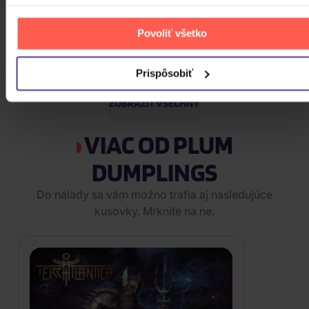
Traktor: Jungle XXI
Povoliť všetko
CD
13,10 €
Skladom
Prispôsobiť
ZOBRAZIT VŠECHNY
VIAC OD PLUM
DUMPLINGS
Do nálady sa vám možno trafia aj nasledujúce
kusovky. Mrknite na ne.