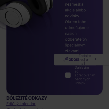
nezmeškali
akcie alebo
novinky.
Okrem toho
odmeňujeme
našich
odberateľov
špeciálnymi
zľavami.
Zadajte
ODOSLAŤ
svoj e-
mail
Súhlasím
so
spracovaním
osobných
údajov
DÔLEŽITÉ ODKAZY
Edičný kalendár