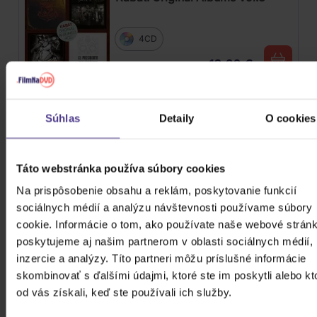
4CD
18,60 €
Skladom
Mišík Vladimír: Vteřiny, měsíce a
Súhlas
Detaily
O cookies
roky
CD
Táto webstránka používa súbory cookies
16,30 €
Skladom
Na prispôsobenie obsahu a reklám, poskytovanie funkcií
sociálnych médií a analýzu návštevnosti používame súbory
Linkin Park: From Zero (Coloured
cookie. Informácie o tom, ako používate naše webové stránk
Blue Vinyl)
poskytujeme aj našim partnerom v oblasti sociálnych médií,
inzercie a analýzy. Títo partneri môžu príslušné informácie
Vinyl
skombinovať s ďalšími údajmi, ktoré ste im poskytli alebo kt
24,90 €
Skladom
od vás získali, keď ste používali ich služby.