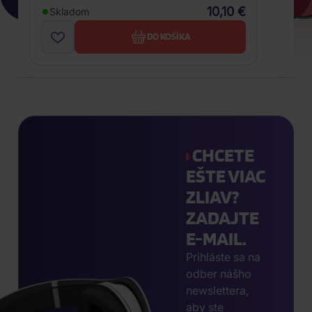
10,10 €
Skladom
DO KOŠÍKA
CHCETE
EŠTE VIAC
ZLIAV?
ZADAJTE
E-MAIL.
Prihláste sa na
odber nášho
newslettera,
aby ste