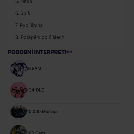
5. Nitka
6. Spíš
7. Rybí špína
8. Potápění po číslech
PODOBNÍ INTERPRETI
&TEAM
(G)I-DLE
10,000 Maniacs
100 Gecs