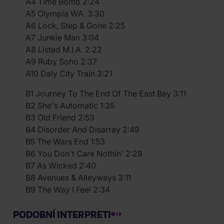
A4 Time Bomb 2:24
A5 Olympia WA. 3:30
A6 Lock, Step & Gone 2:25
A7 Junkie Man 3:04
A8 Listed M.I.A. 2:22
A9 Ruby Soho 2:37
A10 Daly City Train 3:21
B1 Journey To The End Of The East Bay 3:11
B2 She's Automatic 1:35
B3 Old Friend 2:53
B4 Disorder And Disarray 2:49
B5 The Wars End 1:53
B6 You Don't Care Nothin' 2:28
B7 As Wicked 2:40
B8 Avenues & Alleyways 3:11
B9 The Way I Feel 2:34
PODOBNÍ INTERPRETI