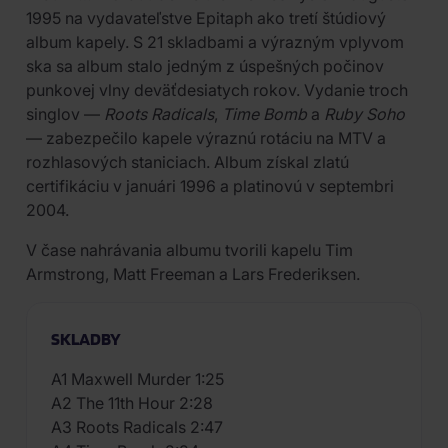
1995 na vydavateľstve Epitaph ako tretí štúdiový
album kapely. S 21 skladbami a výrazným vplyvom
ska sa album stalo jedným z úspešných počinov
punkovej vlny deväťdesiatych rokov. Vydanie troch
singlov —
Roots Radicals
,
Time Bomb
a
Ruby Soho
— zabezpečilo kapele výraznú rotáciu na MTV a
rozhlasových staniciach. Album získal zlatú
certifikáciu v januári 1996 a platinovú v septembri
2004.
V čase nahrávania albumu tvorili kapelu Tim
Armstrong, Matt Freeman a Lars Frederiksen.
SKLADBY
A1 Maxwell Murder 1:25
A2 The 11th Hour 2:28
A3 Roots Radicals 2:47