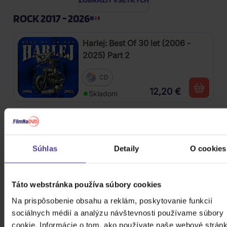
ROCK 2017 - 2026
Harlej: Best Of 30 let (2006 -
2025) Part 2
CD
12,20 €
Skladom
Kabát: Original Albums Vol.3
Súhlas
Detaily
O cookies
4CD
18,60 €
Skladom
Táto webstránka používa súbory cookies
Mišík Vladimír: Vteřiny, měsíce a
Na prispôsobenie obsahu a reklám, poskytovanie funkcií
roky
sociálnych médií a analýzu návštevnosti používame súbory
cookie. Informácie o tom, ako používate naše webové stránk