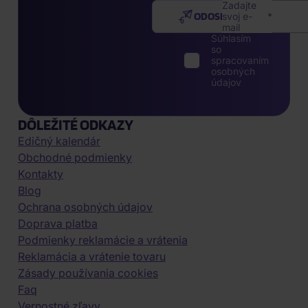
Zadajte
ODOSLAŤ
svoj e-
mail
Súhlasím
so
spracovaním
osobných
údajov
DÔLEŽITÉ ODKAZY
Edičný kalendár
Obchodné podmienky
Kontakty
Blog
Ochrana osobných údajov
Doprava platba
Podmienky reklamácie a vrátenia
Reklamácia a vrátenie tovaru
Zásady používania cookies
Faq
Vernostné zľavy