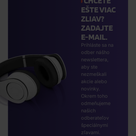
CHCETE
EŠTE VIAC
ZLIAV?
ZADAJTE
E-MAIL.
Prihláste sa na
odber nášho
newslettera,
aby ste
nezmeškali
akcie alebo
novinky.
Okrem toho
odmeňujeme
našich
odberateľov
špeciálnymi
zľavami.