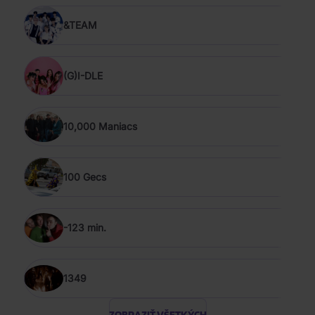
&TEAM
(G)I-DLE
10,000 Maniacs
100 Gecs
-123 min.
1349
ZOBRAZIŤ VŠETKÝCH