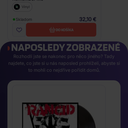
Vinyl
32,10 €
Skladom
DO KOŠÍKA
NAPOSLEDY ZOBRAZENÉ
Rozhodli jste se nakonec pro něco jiného? Tady
najdete, co jste si u nás naposled prohlíželi, abyste si
to mohli co nejdříve pořídit domů.