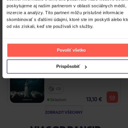
CD
poskytujeme aj našim partnerom v oblasti sociálnych médií,
16,30 €
inzercie a analýzy. Títo partneri môžu príslušné informácie
Skladom
skombinovať s ďalšími údajmi, ktoré ste im poskytli alebo kt
od vás získali, keď ste používali ich služby.
Linkin Park: From Zero (Coloured
Blue Vinyl)
Vinyl
Povoliť všetko
24,90 €
Skladom
Prispôsobiť
Traktor: Jungle XXI
CD
13,10 €
Skladom
ZOBRAZIT VŠECHNY