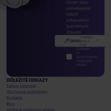
Okrem toho
odmeňujeme
našich
odberateľov
špeciálnymi
zľavami.
Zadajte
ODOSLAŤ
svoj e-
mail
Súhlasím
so
spracovaním
osobných
údajov
DÔLEŽITÉ ODKAZY
Edičný kalendár
Obchodné podmienky
Kontakty
Blog
Ochrana osobných údajov