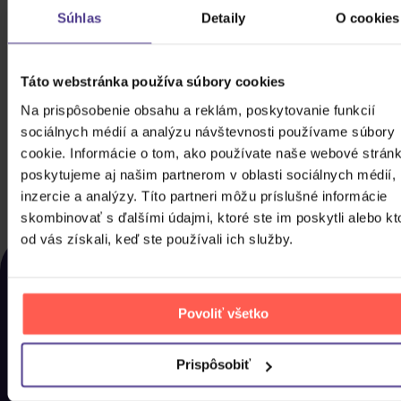
Súhlas
Detaily
O cookies
Divadlo Járy Cimrmana: Všech 15 her a
Táto webstránka používa súbory cookies
texty, na které se nedostalo
Na prispôsobenie obsahu a reklám, poskytovanie funkcií
3CD
sociálnych médií a analýzu návštevnosti používame súbory
cookie. Informácie o tom, ako používate naše webové stránk
30,20 €
Skladom
poskytujeme aj našim partnerom v oblasti sociálnych médií,
inzercie a analýzy. Títo partneri môžu príslušné informácie
DO KOŠÍKA
skombinovať s ďalšími údajmi, ktoré ste im poskytli alebo kt
od vás získali, keď ste používali ich služby.
NAPOSLEDY ZOBRAZENÉ
Rozhodli jste se nakonec pro něco jiného? Tady
najdete, co jste si u nás naposled prohlíželi, abyste si
Povoliť všetko
to mohli co nejdříve pořídit domů.
Prispôsobiť