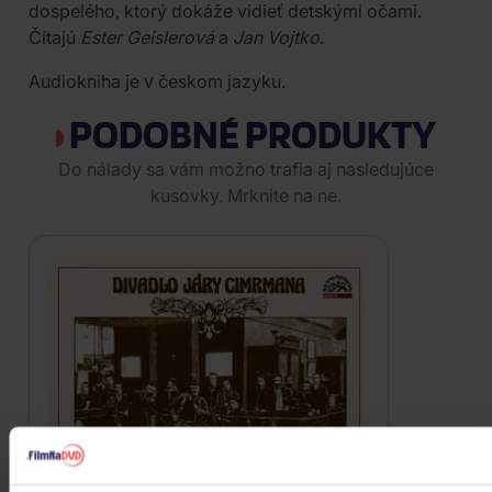
dospelého, ktorý dokáže vidieť detskými očami.
Čítajú
Ester Geislerová
a
Jan Vojtko
.
Audiokniha je v českom jazyku.
PODOBNÉ PRODUKTY
Do nálady sa vám možno trafia aj nasledujúce
kusovky. Mrknite na ne.