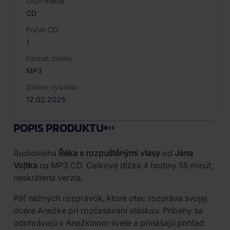
Druh média
CD
Počet CD
1
Formát média
MP3
Dátum vydania
12.02.2025
POPIS PRODUKTU
Audiokniha
Řeka s rozpuštěnými vlasy
od
Jana
Vojtka
na MP3 CD. Celková dĺžka 4 hodiny 55 minút,
neskrátená verzia.
Päť nežných rozprávok, ktoré otec rozpráva svojej
dcére Anežke pri rozčesávaní vláskov. Príbehy sa
odohrávajú v Anežkinom svete a prinášajú pohľad