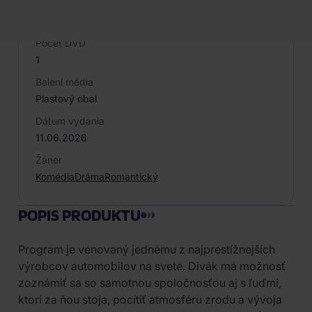
Druh média
DVD
Počet DVD
1
Balení média
Plastový obal
Dátum vydania
11.06.2026
Žáner
Komédia
Dráma
Romantický
POPIS PRODUKTU
Program je venovaný jednému z najprestížnejších
výrobcov automobilov na svete. Divák má možnosť
zoznámiť sa so samotnou spoločnosťou aj s ľuďmi,
ktorí za ňou stoja, pocítiť atmosféru zrodu a vývoja