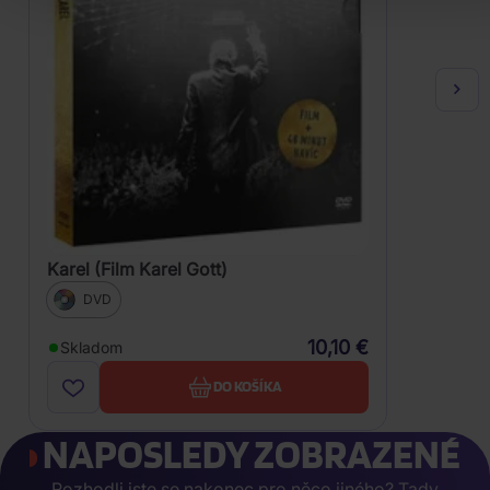
Karel (Film Karel Gott)
DVD
10,10 €
Skladom
DO KOŠÍKA
NAPOSLEDY ZOBRAZENÉ
Rozhodli jste se nakonec pro něco jiného? Tady