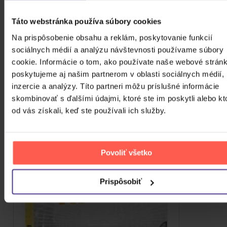
Skladom
2,90 €
Táto webstránka používa súbory cookies
ZOBRAZIT VŠECHNY
Na prispôsobenie obsahu a reklám, poskytovanie funkcií
sociálnych médií a analýzu návštevnosti používame súbory
PODOBNÉ PRODUKTY
cookie. Informácie o tom, ako používate naše webové stránk
poskytujeme aj našim partnerom v oblasti sociálnych médií,
Do nálady sa vám možno trafia aj nasledujúce
inzercie a analýzy. Títo partneri môžu príslušné informácie
kusovky. Mrknite na ne.
skombinovať s ďalšími údajmi, ktoré ste im poskytli alebo kt
od vás získali, keď ste používali ich služby.
Povoliť všetko
Prispôsobiť