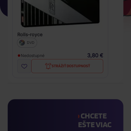
Rolls-royce
DVD
3,80 €
Nedostupné
STRÁŽIŤ DOSTUPNOSŤ
CHCETE
EŠTE VIAC