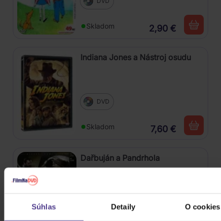
DVD
Skladom
2,90 €
Indiana Jones a Nástroj osudu
DVD
Skladom
7,60 €
Dařbuján a Pandrhola
DVD
Súhlas
Detaily
O cookies