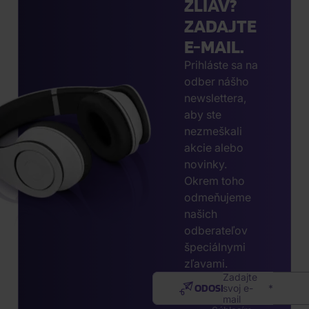
ZLIAV?
ZADAJTE
E-MAIL.
Prihláste sa na
odber nášho
newslettera,
aby ste
nezmeškali
akcie alebo
novinky.
Okrem toho
odmeňujeme
našich
odberateľov
špeciálnymi
zľavami.
Zadajte
ODOSLAŤ
svoj e-
mail