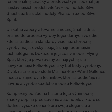
fenomenálnej značky a predovšetkým spoznať jej
najslávnejších predstaviteľov – od modelu Silver
Ghost cez klasické modely Phantom až po Silver
Spirit.
Unikátne zábery z továrne umožňujú nahliadnuť
priamo do procesu výroby legendárnych vozidiel,
kde sa tradícia a štandardy viac než storočnej
výroby majstrovsky spájajú s najmodernejšími
technológiami. Dôkazom je jazda v modeli Flying
Spur, ktorý je považovaný za najrýchlejší a
najvýkonnejší Rolls-Royce, aký bol kedy vyrobený.
Divák nazrie aj do štúdií Mulliner-Park-Ward Galleries
medzi dizajnérov a technikov, ktorí sa podieľajú na
návrhu a výrobe každého modelu Rolls-Royce.
Komplexný pohľad na históriu tejto výnimočnej
značky dopĺňa predstavenie automobilov, ktoré sú
dodnes vysoko cenené pre svoju eleganciu a
výnimočné vlastnosti, hoci niektoré z nich vznikli