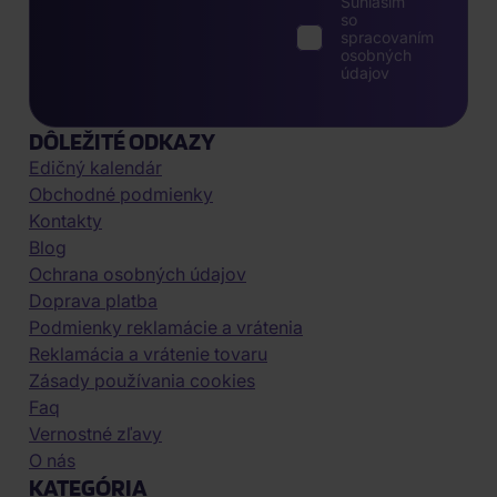
Súhlasím
so
spracovaním
osobných
údajov
DÔLEŽITÉ ODKAZY
Edičný kalendár
Obchodné podmienky
Kontakty
Blog
Ochrana osobných údajov
Doprava platba
Podmienky reklamácie a vrátenia
Reklamácia a vrátenie tovaru
Zásady používania cookies
Faq
Vernostné zľavy
O nás
KATEGÓRIA