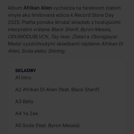
Album
Afrikan Alien
vychádza na farebnom zlatom
vinyle ako limitovaná edícia k Record Store Day
2025. Platňa ponúka štrnásť skladieb s hosťujúcimi
interpretmi vrátane
Black Sherif
,
Byron Messia
,
ODUMODUBLVCK
,
Tay Iwar
,
Zlatan
a
Obongjayar
.
Medzi vyzdvihnutými skladbami nájdeme
Afrikan Di
Alien
,
Soda
alebo
Shining
.
SKLADBY
A1 Intro
A2 Afrikan Di Alien (feat. Black Sherif)
A3 Belly
A4 Ya Zee
A5 Soda (feat. Byron Messia)