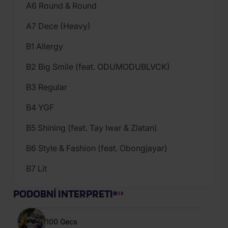
A6 Round & Round
A7 Dece (Heavy)
B1 Allergy
B2 Big Smile (feat. ODUMODUBLVCK)
B3 Regular
B4 YGF
B5 Shining (feat. Tay Iwar & Zlatan)
B6 Style & Fashion (feat. Obongjayar)
B7 Lit
PODOBNÍ INTERPRETI
100 Gecs