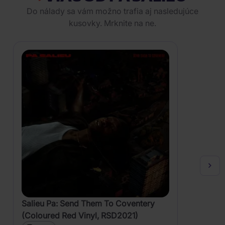
Do nálady sa vám možno trafia aj nasledujúce
kusovky. Mrknite na ne.
Salieu Pa: Send Them To Coventery
(Coloured Red Vinyl, RSD2021)