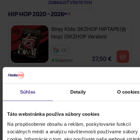
ZOBRAZIŤ VŠETKÝCH
HIP HOP 2020 - 2026
Stray Kids: SKZHOP HIPTAPE(合
Hop) (SKZHOP Version)
CD
27,50 €
Skladom
Chaozz: Best Of
2Vinyl
Súhlas
Detaily
O cookies
35,10 €
Skladom
Táto webstránka používa súbory cookies
Stray Kids: ★★★★★ (5-STAR)
Na prispôsobenie obsahu a reklám, poskytovanie funkcií
sociálnych médií a analýzu návštevnosti používame súbory
CD
cookie. Informácie o tom, ako používate naše webové stránk