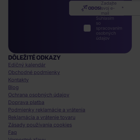
Zadajte
ODOSLAŤ
svoj e-
mail
Súhlasím
so
spracovaním
osobných
údajov
DÔLEŽITÉ ODKAZY
Edičný kalendár
Obchodné podmienky
Kontakty
Blog
Ochrana osobných údajov
Doprava platba
Podmienky reklamácie a vrátenia
Reklamácia a vrátenie tovaru
Zásady používania cookies
Faq
Vernostné zľavy