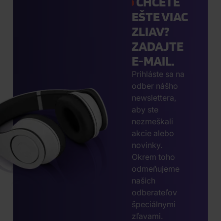
CHCETE
EŠTE VIAC
ZLIAV?
ZADAJTE
E-MAIL.
Prihláste sa na
odber nášho
newslettera,
aby ste
nezmeškali
akcie alebo
novinky.
Okrem toho
odmeňujeme
našich
odberateľov
špeciálnymi
zľavami.