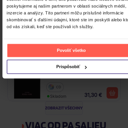
poskytujeme aj našim partnerom v oblasti sociálnych médií,
29,20 €
Skladom
inzercie a analýzy. Títo partneri môžu príslušné informácie
skombinovať s ďalšími údajmi, ktoré ste im poskytli alebo kt
Stray Kids: Maxident
od vás získali, keď ste používali ich služby.
CD
Povoliť všetko
28,30 €
Skladom
Prispôsobiť
Blackpink: Born Pink (BOX, Pink
Version)
CD
31,30 €
Skladom
ZOBRAZIT VŠECHNY
VIAC OD PA SALIEU