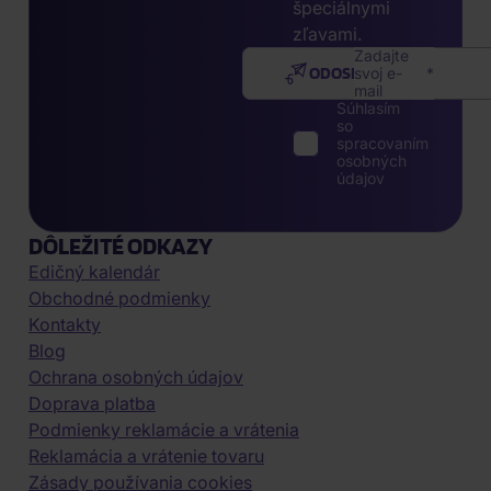
špeciálnymi
zľavami.
Zadajte
ODOSLAŤ
svoj e-
mail
Súhlasím
so
spracovaním
osobných
údajov
DÔLEŽITÉ ODKAZY
Edičný kalendár
Obchodné podmienky
Kontakty
Blog
Ochrana osobných údajov
Doprava platba
Podmienky reklamácie a vrátenia
Reklamácia a vrátenie tovaru
Zásady používania cookies