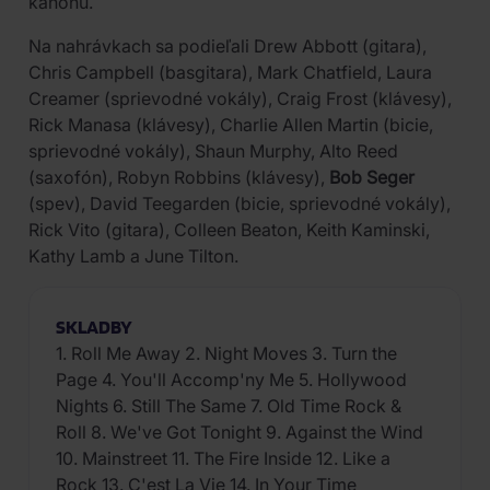
kánonu.
Na nahrávkach sa podieľali Drew Abbott (gitara),
Chris Campbell (basgitara), Mark Chatfield, Laura
Creamer (sprievodné vokály), Craig Frost (klávesy),
Rick Manasa (klávesy), Charlie Allen Martin (bicie,
sprievodné vokály), Shaun Murphy, Alto Reed
(saxofón), Robyn Robbins (klávesy),
Bob Seger
(spev), David Teegarden (bicie, sprievodné vokály),
Rick Vito (gitara), Colleen Beaton, Keith Kaminski,
Kathy Lamb a June Tilton.
SKLADBY
1. Roll Me Away 2. Night Moves 3. Turn the
Page 4. You'll Accomp'ny Me 5. Hollywood
Nights 6. Still The Same 7. Old Time Rock &
Roll 8. We've Got Tonight 9. Against the Wind
10. Mainstreet 11. The Fire Inside 12. Like a
Rock 13. C'est La Vie 14. In Your Time