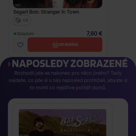
Segert Bob: Stranger In Town
CD
7,60 €
Skladom
DO KOŠÍKA
NAPOSLEDY ZOBRAZENÉ
Rozhodli jste se nakonec pro něco jiného? Tady
najdete, co jste si u nás naposled prohlíželi, abyste si
to mohli co nejdříve pořídit domů.