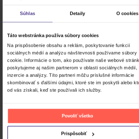
Michael Jackson: HIStory, Past
Present and Future Book 1
Súhlas
Detaily
O cookies
2CD
17,30 €
Skladom
Táto webstránka používa súbory cookies
Na prispôsobenie obsahu a reklám, poskytovanie funkcií
Jesus Christ Superstar - Live
sociálnych médií a analýzu návštevnosti používame súbory
cookie. Informácie o tom, ako používate naše webové stránk
2CD
poskytujeme aj našim partnerom v oblasti sociálnych médií,
7,50 €
Skladom
inzercie a analýzy. Títo partneri môžu príslušné informácie
skombinovať s ďalšími údajmi, ktoré ste im poskytli alebo kt
od vás získali, keď ste používali ich služby.
Landa Daniel: Valčík
CD
Povoliť všetko
7,50 €
Skladom
Prispôsobiť
ZOBRAZIT VŠECHNY