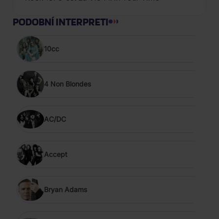
PODOBNÍ INTERPRETI
10cc
4 Non Blondes
AC/DC
Accept
Bryan Adams