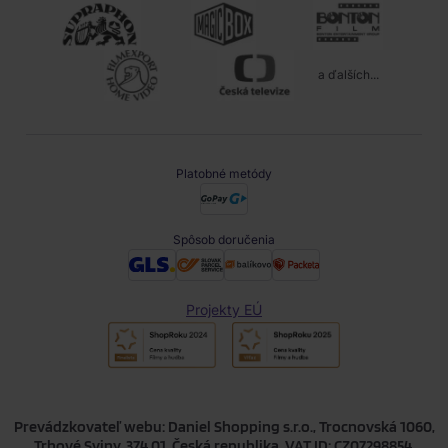
a ďalších...
Platobné metódy
Spôsob doručenia
Projekty EÚ
Prevádzkovateľ webu: Daniel Shopping s.r.o., Trocnovská 1060,
Trhové Sviny, 374 01, Česká republika, VAT ID: CZ07298854,