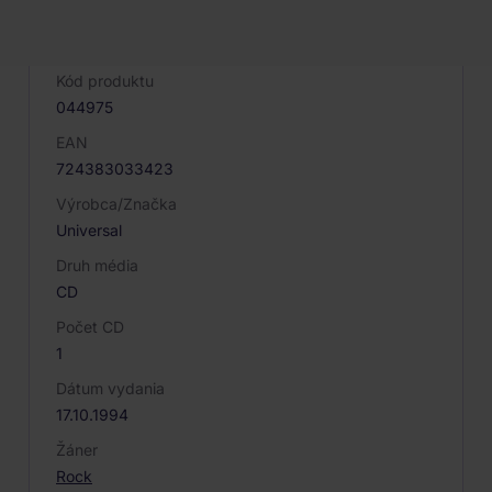
PARAMETRE PRODUKTU
Kód produktu
044975
EAN
724383033423
Výrobca/Značka
Universal
Druh média
CD
Počet CD
1
Dátum vydania
17.10.1994
Žáner
Rock