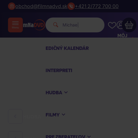
obchod@filmnadvd.sk
+421 2/772 700 00
|
MÔJ
ÚČET
EDIČNÝ KALENDÁR
Váš nákupný košík je prázdny
INTERPRETI
PREZRITE SI NAJOBĽÚBENEJŠIE PRODUKTY
HUDBA
Nakúpte ešte za
100,00 €
a dopravu máte
zdarma
FILMY
HUDBA
Pokračovať v nákupe
PRE ZBERATEĽOV