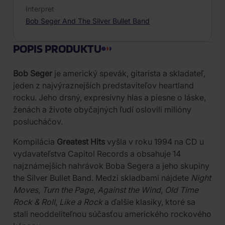
Interpret
Bob Seger And The Silver Bullet Band
POPIS PRODUKTU
Bob Seger
je americký spevák, gitarista a skladateľ,
jeden z najvýraznejších predstaviteľov heartland
rocku. Jeho drsný, expresívny hlas a piesne o láske,
ženách a živote obyčajných ľudí oslovili milióny
poslucháčov.
Kompilácia
Greatest Hits
vyšla v roku 1994 na CD u
vydavateľstva Capitol Records a obsahuje 14
najznámejších nahrávok Boba Segera a jeho skupiny
the Silver Bullet Band. Medzi skladbami nájdete
Night
Moves
,
Turn the Page
,
Against the Wind
,
Old Time
Rock & Roll
,
Like a Rock
a ďalšie klasiky, ktoré sa
stali neoddeliteľnou súčasťou amerického rockového