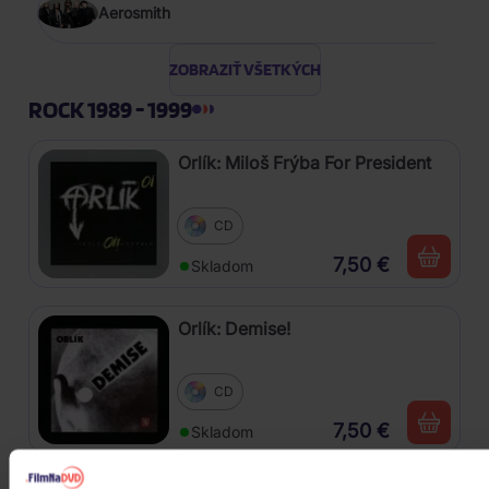
Aerosmith
ZOBRAZIŤ VŠETKÝCH
ROCK 1989 - 1999
Orlík: Miloš Frýba For President
CD
7,50 €
Skladom
Orlík: Demise!
CD
7,50 €
Skladom