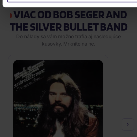
VIAC OD BOB SEGER AND
THE SILVER BULLET BAND
Do nálady sa vám možno trafia aj nasledujúce
kusovky. Mrknite na ne.