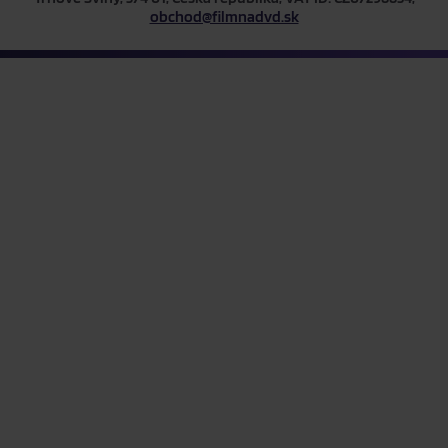
obchod@filmnadvd.sk