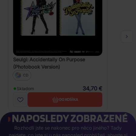
Seulgi: Accidentally On Purpose
(Photobook Version)
CD
34,70 €
Skladom
DO KOŠÍKA
NAPOSLEDY ZOBRAZENÉ
Rozhodli jste se nakonec pro něco jiného? Tady
najdete, co jste si u nás naposled prohlíželi, abyste si