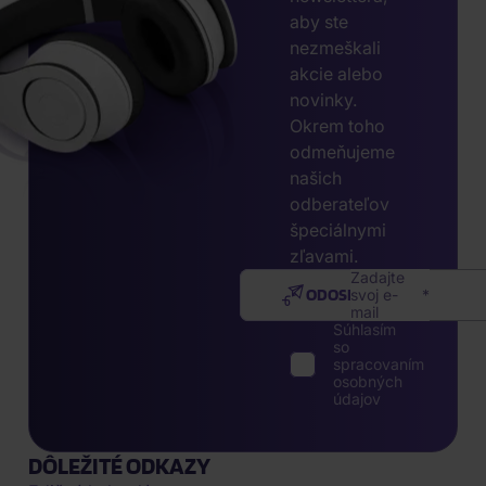
aby ste
nezmeškali
akcie alebo
novinky.
Okrem toho
odmeňujeme
našich
odberateľov
špeciálnymi
zľavami.
Zadajte
ODOSLAŤ
svoj e-
mail
Súhlasím
so
spracovaním
osobných
údajov
DÔLEŽITÉ ODKAZY