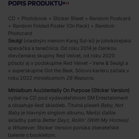
POPIS PRODUKTU
CD + Photobook + Sticker Sheet + Random Postcard
+ Random Folded Poster (On Pack) + Random
Photocard
Seulgi
(vlastným menom Kang Sul-ki) je juhokórejská
speváčka a tanečnica. Od roku 2014 je členkou
dievčenskej skupiny Red Velvet, od roku 2020
pôsobí aj v podskupine Red Velvet – Irene & Seulgi a
v superskupine Got the Beat. Sólovú kariéru začala v
roku 2022 minialbumom
28 Reasons
.
Minialbum Accidentally On Purpose (Sticker Version)
vyšiel na CD pod vydavateľstvom SM Entertainment
a obsahuje šesť skladieb. Titulná pieseň
Baby, Not
Baby
je hlavným singlom albumu. Medzi ďalšie
skladby patria
Better Dayz
,
Rollin' (With My Homies)
a
Whatever
. Sticker Version ponúka zberateľské
balenie s bookletom.