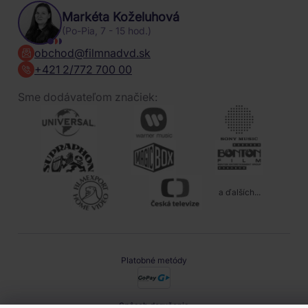
Markéta Koželuhová
(Po-Pia, 7 - 15 hod.)
obchod@filmnadvd.sk
+421 2/772 700 00
Sme dodávateľom značiek:
a ďalších...
Platobné metódy
Spôsob doručenia