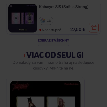
Katseye: SIS (Soft Is Strong)
CD
27,50 €
Nedostupné
ZOBRAZIT VŠECHNY
VIAC OD SEUL GI
Do nálady sa vám možno trafia aj nasledujúce
kusovky. Mrknite na ne.