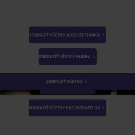
ZOBRAZIŤ VŠETKY AUDIOTECHNIKA
BTS
ŽIADOSŤ O TELEFONICKÚ OBJEDNÁVKU
Light Stick & Keyring
ZOBRAZIŤ VŠETKY HUDBA
Stray Kids
Parametre produktu
ZOBRAZIŤ VŠETKO
Popis produktu
ZOBRAZIŤ VŠETKY FILMY
ZOBRAZIŤ VŠETKY PRE ZBERATEĽOV