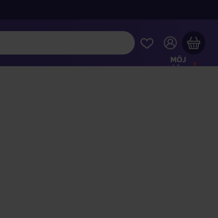
MÔJ
ÚČET
Váš nákupný košík je prázdny
REZRITE SI NAJOBĽÚBENEJŠIE PRODUKTY
kúpte ešte za
100,00 €
a dopravu máte zdarma
Pokračovať v nákupe