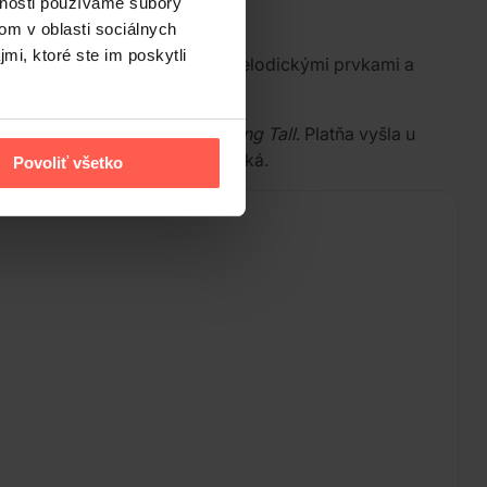
vnosti používame súbory
om v oblasti sociálnych
mi, ktoré ste im poskytli
čné inštrumentálne pasáže s melodickými prvkami a
gs
,
Banish The Wicked
či
Walking Tall
. Platňa vyšla u
 je pre skupinu charakteristická.
Povoliť všetko