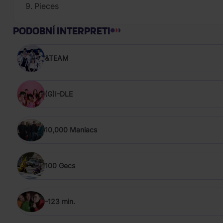
9. Pieces
PODOBNÍ INTERPRETI
&TEAM
(G)I-DLE
10,000 Maniacs
100 Gecs
-123 min.