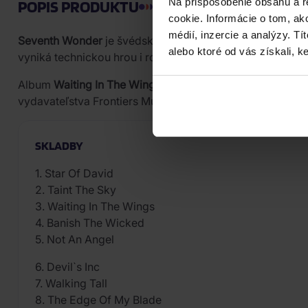
Na prispôsobenie obsahu a r
POPIS PRODUKTU
cookie. Informácie o tom, ak
médií, inzercie a analýzy. Tí
Seventh Wonder
je švédska progressive metalová skupi
alebo ktoré od vás získali, ke
vyniká technickou hrou i rozsiahlymi kompozíciami.
Album
Waiting In The Wings
prináša deväť skladieb progr
vydavateľstva Frontiers Music Srl a svojím zvukom nadvä
SKLADBY
1. Star Of David
2. Taint The Sky
3. Waiting In The Wings
4. Banish The Wicked
5. Not An Angel
6. Devil`s Inc
7. Walking Tall
8. The Edge Of My Blade