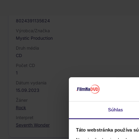
074045
EAN
8024391135624
Výrobca/Značka
Mystic Production
Druh média
CD
Počet CD
1
Dátum vydania
15.09.2023
Žáner
Rock
Súhlas
Interpret
Seventh Wonder
Táto webstránka používa sú