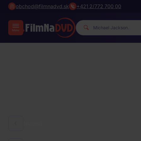
obchod@filmnadvd.sk
+421 2/772 700 00
|
HUDBA