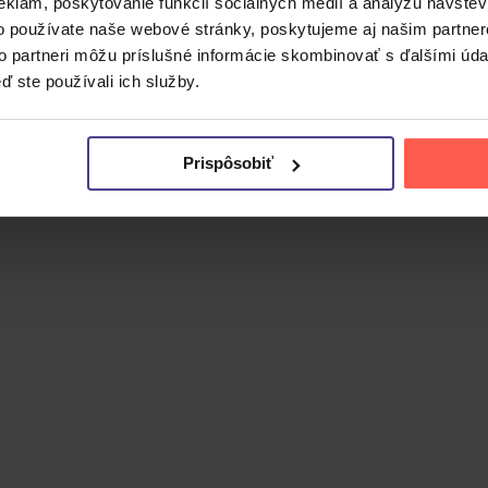
eklám, poskytovanie funkcií sociálnych médií a analýzu návšte
o používate naše webové stránky, poskytujeme aj našim partner
to partneri môžu príslušné informácie skombinovať s ďalšími údaj
na zo Stockholmu, založená v roku 2000. Kapela spája náro
ď ste používali ich služby.
essive metalu, medzi ktoré patria titulná
Waiting In The Win
zuje na tradíciu power metalu s progresívnymi prvkami, ktorá
Prispôsobiť