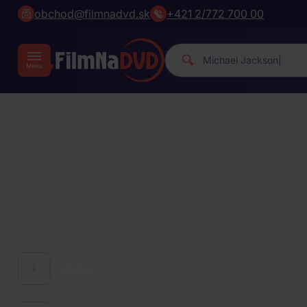
obchod@filmnadvd.sk
+421 2/772 700 00
Michael Ja
|
HUDBA