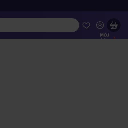
MÔJ
ÚČET
Váš nákupný košík je prázdny
REZRITE SI NAJOBĽÚBENEJŠIE PRODUKTY
kúpte ešte za
100,00 €
a dopravu máte zdarma
Pokračovať v nákupe