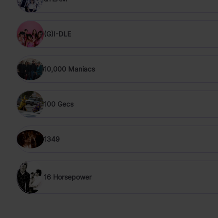
(G)I-DLE
10,000 Maniacs
100 Gecs
1349
16 Horsepower