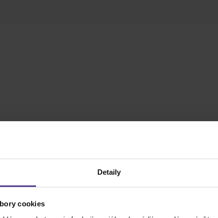
Detaily
v roku 1975. Hoci aktívna kariéra trvala iba dva a pol roka,
bory cookies
ového hnutia vo Veľkej Británii.