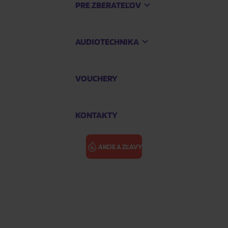
PRE ZBERATEĽOV
AUDIOTECHNIKA
VOUCHERY
KONTAKTY
AKCIE A ZĽAVY
las (Coloured White Vinyl)
SEX PISTOLS: 