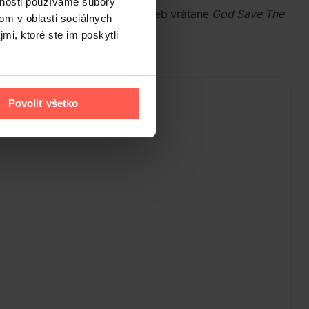
vnosti používame súbory
prináša živé prevedenie skladieb vrátane
God Save The
om v oblasti sociálnych
mi, ktoré ste im poskytli
Povoliť všetko