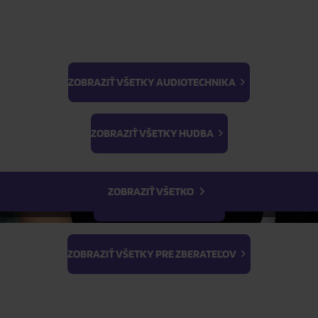
Parametre produktu
ZOBRAZIŤ VŠETKY AUDIOTECHNIKA
Popis produktu
BTS
Light Stick & Keyring
ZOBRAZIŤ VŠETKY HUDBA
Stray Kids
ZOBRAZIŤ VŠETKO
ZOBRAZIŤ VŠETKY FILMY
ZOBRAZIŤ VŠETKY PRE ZBERATEĽOV