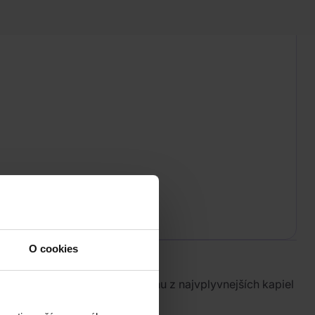
O cookies
 skupina je považovaná za jednu z najvplyvnejších kapiel