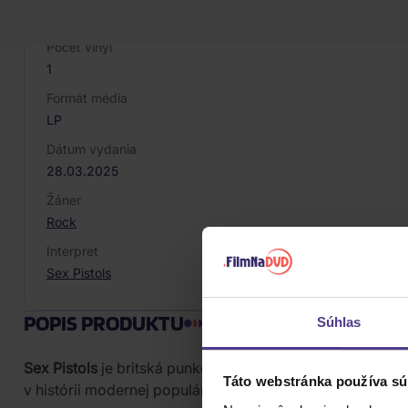
Vinyl
Počet vinyl
1
Formát média
LP
Dátum vydania
28.03.2025
Žáner
Rock
Interpret
Sex Pistols
POPIS PRODUKTU
Súhlas
Sex Pistols
je britská punková kapela založená v Londýne 
Táto webstránka používa sú
v histórii modernej populárnej hudby a za iniciátora punk