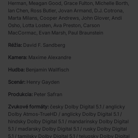
Herman, Meagan Good, Grace Fulton, Michelle Borth,
Ian Chen, Ross Butler, Jovan Armand, D.J. Cotrona,
Marta Milans, Cooper Andrews, John Glover, Andi
Osho, Lotta Losten, Ava Preston, Carson
MacCormac, Evan Marsh, Paul Braunstein
Réžia:
David F. Sandberg
Kamera:
Maxime Alexandre
Hudba:
Benjamin Wallfisch
Scenár:
Henry Gayden
Produkcia:
Peter Safran
Zvukové formáty:
česky Dolby Digital 5.1 / anglicky
Dolby Atmos-TrueHD / anglicky Dolby Digital 5.1 /
hindsky Dolby Digital 5.1 / mandarínsky Dolby Digital
5.1 / maďarsky Dolby Digital 5.1 / rusky Dolby Digital
5.1 / tamilsky Dolby Digital 5.1 / telugsky Dolby Digital