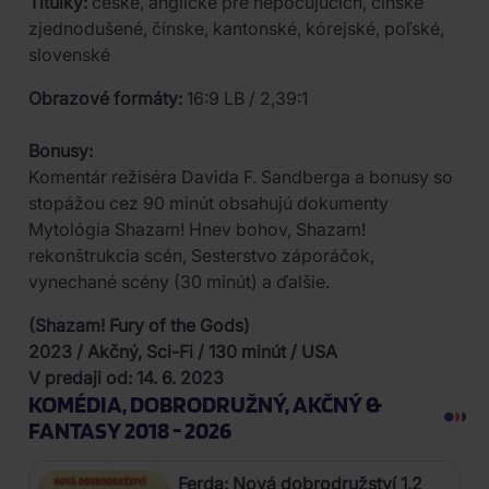
Titulky:
české, anglické pre nepočujúcich, čínske
zjednodušené, čínske, kantonské, kórejské, poľské,
slovenské
Obrazové formáty:
16:9 LB / 2,39:1
Bonusy:
Komentár režiséra Davida F. Sandberga a bonusy so
stopážou cez 90 minút obsahujú dokumenty
Mytológia Shazam! Hnev bohov, Shazam!
rekonštrukcia scén, Sesterstvo záporáčok,
vynechané scény (30 minút) a ďalšie.
(Shazam! Fury of the Gods)
2023 / Akčný, Sci-Fi / 130 minút / USA
V predaji od: 14. 6. 2023
KOMÉDIA, DOBRODRUŽNÝ, AKČNÝ &
FANTASY 2018 - 2026
Ferda: Nová dobrodružství 1,2