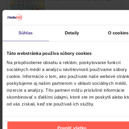
DVD
Súhlas
Detaily
O cookies
Skladom
2,90 €
Táto webstránka používa súbory cookies
Anjel Pána 2
Na prispôsobenie obsahu a reklám, poskytovanie funkcií
sociálnych médií a analýzu návštevnosti používame súbory
cookie. Informácie o tom, ako používate naše webové stránk
poskytujeme aj našim partnerom v oblasti sociálnych médií,
DVD
inzercie a analýzy. Títo partneri môžu príslušné informácie
skombinovať s ďalšími údajmi, ktoré ste im poskytli alebo kt
Skladom
3,80 €
od vás získali, keď ste používali ich služby.
Jája a Pája 1
Povoliť všetko