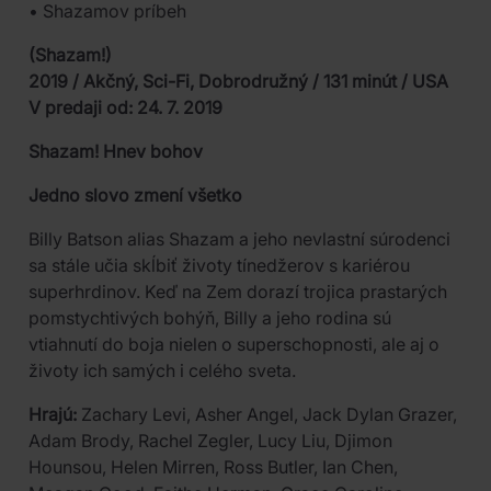
• Shazamov príbeh
(Shazam!)
2019 / Akčný, Sci-Fi, Dobrodružný / 131 minút / USA
V predaji od: 24. 7. 2019
Shazam! Hnev bohov
Jedno slovo zmení všetko
Billy Batson alias Shazam a jeho nevlastní súrodenci
sa stále učia skĺbiť životy tínedžerov s kariérou
superhrdinov. Keď na Zem dorazí trojica prastarých
pomstychtivých bohýň, Billy a jeho rodina sú
vtiahnutí do boja nielen o superschopnosti, ale aj o
životy ich samých i celého sveta.
Hrajú:
Zachary Levi, Asher Angel, Jack Dylan Grazer,
Adam Brody, Rachel Zegler, Lucy Liu, Djimon
Hounsou, Helen Mirren, Ross Butler, Ian Chen,