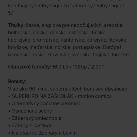
5.1 / thajsky Dolby Digital 5.1 / turecky Dolby Digital
5.1
Titulky:
české, anglické pre nepočujúcich, arabské,
bulharské, čínske, dánske, estónske, fínske,
hebrejské, chorvátske, kantonské, kórejské, litovské,
lotyšské, maďarské, nórske, portugalské (Európa),
rumunské, ruské, slovinské, švédske, thajské, turecké
Obrazové formáty:
16:9 LB / 1080p / 2,39:1
Bonusy:
Viac ako 90 minút supernabitých bonusov obsahuje:
• SUPERHRDINA ZÁŠKOLÁK - motion comics
• Alternatívny začiatok a koniec
• Vynechané scény
• Záberový smiechopis
• Zábery z castingu
• Na pľaci so Zacharym Levim