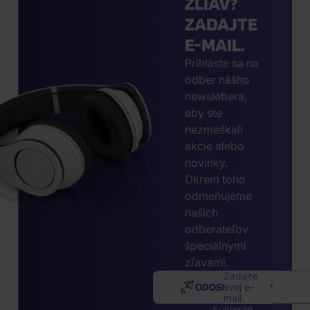
ZLIAV?
ZADAJTE
E-MAIL.
Prihláste sa na
odber nášho
newslettera,
aby ste
nezmeškali
akcie alebo
novinky.
Okrem toho
odmeňujeme
našich
odberateľov
špeciálnymi
zľavami.
Zadajte
ODOSLAŤ
svoj e-
mail
Súhlasím