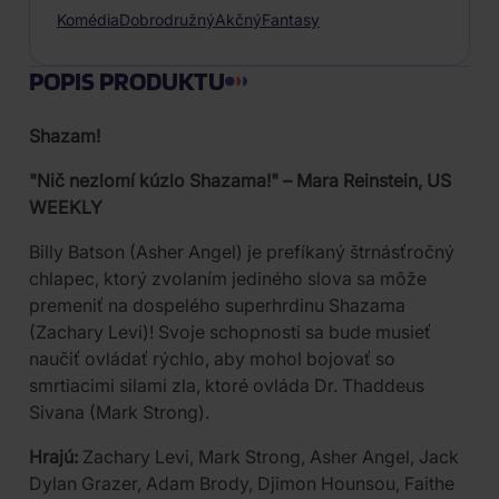
Komédia
Dobrodružný
Akčný
Fantasy
POPIS PRODUKTU
Shazam!
"Nič nezlomí kúzlo Shazama!" – Mara Reinstein, US
WEEKLY
Billy Batson (Asher Angel) je prefíkaný štrnásťročný
chlapec, ktorý zvolaním jediného slova sa môže
premeniť na dospelého superhrdinu Shazama
(Zachary Levi)! Svoje schopnosti sa bude musieť
naučiť ovládať rýchlo, aby mohol bojovať so
smrtiacimi silami zla, ktoré ovláda Dr. Thaddeus
Sivana (Mark Strong).
Hrajú:
Zachary Levi, Mark Strong, Asher Angel, Jack
Dylan Grazer, Adam Brody, Djimon Hounsou, Faithe