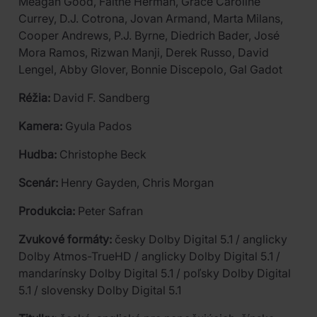
Meagan Good, Faithe Herman, Grace Caroline
Currey, D.J. Cotrona, Jovan Armand, Marta Milans,
Cooper Andrews, P.J. Byrne, Diedrich Bader, José
Mora Ramos, Rizwan Manji, Derek Russo, David
Lengel, Abby Glover, Bonnie Discepolo, Gal Gadot
Réžia:
David F. Sandberg
Kamera:
Gyula Pados
Hudba:
Christophe Beck
Scenár:
Henry Gayden, Chris Morgan
Produkcia:
Peter Safran
Zvukové formáty:
česky Dolby Digital 5.1 / anglicky
Dolby Atmos-TrueHD / anglicky Dolby Digital 5.1 /
mandarínsky Dolby Digital 5.1 / poľsky Dolby Digital
5.1 / slovensky Dolby Digital 5.1