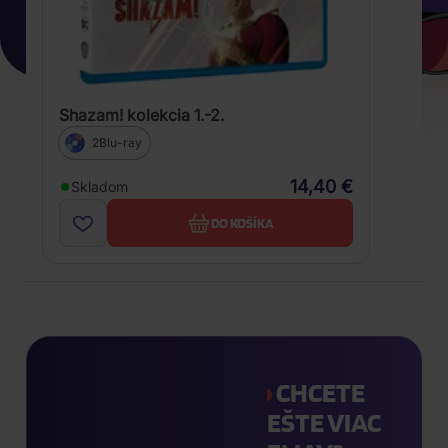
Shazam! kolekcia 1.-2.
2Blu-ray
14,40 €
Skladom
DO KOŠÍKA
CHCETE
EŠTE VIAC