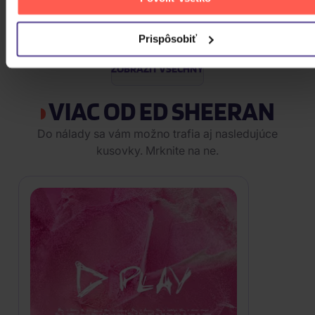
3CD
14,50 €
Skladom
Prispôsobiť
ZOBRAZIT VŠECHNY
VIAC OD ED SHEERAN
Do nálady sa vám možno trafia aj nasledujúce
kusovky. Mrknite na ne.