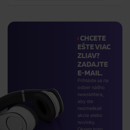
CHCETE
EŠTE VIAC
ZLIAV?
ZADAJTE
E-MAIL.
Prihláste sa na
odber nášho
newslettera,
aby ste
nezmeškali
akcie alebo
novinky.
Okrem toho