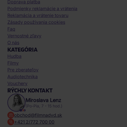
Doprava platba
Podmienky reklamácie a vrátenia
Reklamácia a vrátenie tovaru
Zásady používania cookies
Faq
Vernostné zľavy
O nás
KATEGÓRIA
Hudba
Filmy
Pre zberateľov
Audiotechnika
Vouchery
RÝCHLY KONTAKT
Miroslava Lenz
(Po-Pia, 7 - 15 hod.)
obchod@filmnadvd.sk
+421 2/772 700 00