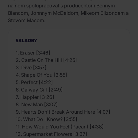
na ňom spolupracoval s producentom Bennym
Blancom, Johnnym McDaidom, Mikeom Elizondem a
Stevom Macom.
SKLADBY
1. Eraser [3:46]
2. Castle On The Hill [4:25]
3. Dive [3:57]
4. Shape Of You [3:55]
5. Perfect [4:22]
6. Galway Girl [2:49]
7. Happier [3:26]
8. New Man [3:07]
9. Hearts Don't Break Around Here [4:07]
10. What Do I Know? [3:55]
11. How Would You Feel (Paean) [4:38]
12. Supermarket Flowers [3:37]