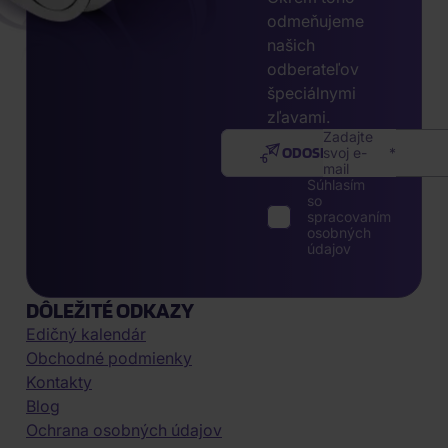
odmeňujeme
našich
odberateľov
špeciálnymi
zľavami.
Zadajte
ODOSLAŤ
svoj e-
mail
Súhlasím
so
spracovaním
osobných
údajov
DÔLEŽITÉ ODKAZY
Edičný kalendár
Obchodné podmienky
Kontakty
Blog
Ochrana osobných údajov