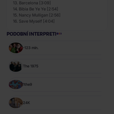
13. Barcelona [3:09]
14. Bibia Be Ye Ye [2:54]
15. Nancy Mulligan [2:56]
16. Save Myself [4:04]
PODOBNÍ INTERPRETI
-123 min.
The 1975
1the9
24K