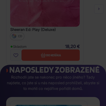
Sheeran Ed: Play (Deluxe)
CD
18,20 €
Skladom
DO KOŠÍKA
NAPOSLEDY ZOBRAZENÉ
Rozhodli jste se nakonec pro něco jiného? Tady
najdete, co jste si u nás naposled prohlíželi, abyste si
to mohli co nejdříve pořídit domů.