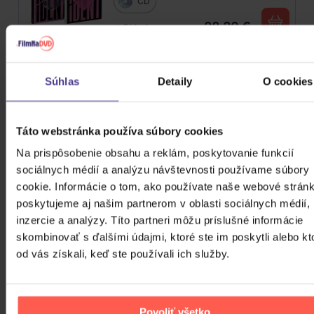
CD
28,30 €
Skladom
Stray Kids: NoEasy
Súhlas
Detaily
O cookies
CD
Táto webstránka používa súbory cookies
29,60 €
Skladom
Na prispôsobenie obsahu a reklám, poskytovanie funkcií
sociálnych médií a analýzu návštevnosti používame súbory
Blackpink: Born Pink (BOX, Pink
cookie. Informácie o tom, ako používate naše webové stránk
Version)
poskytujeme aj našim partnerom v oblasti sociálnych médií,
inzercie a analýzy. Títo partneri môžu príslušné informácie
CD
skombinovať s ďalšími údajmi, ktoré ste im poskytli alebo kt
31,30 €
Skladom
od vás získali, keď ste používali ich služby.
Alkehol: Platinum Collection
Povoliť všetko