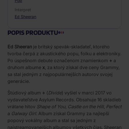
Pop
Interpret
Ed Sheeran
POPIS PRODUKTU
Ed Sheeran
je britský spevák-skladateľ, ktorého
tvorba čerpá z akustického popu, folku a elektroniky.
Po úspešnom debute označenom znamienkom
+
a
druhom albume
x
, za ktorý získal dve ceny Grammy,
sa stal jedným z najpopulárnejších autorov svojej
generácie.
Štúdiový album
÷
(
Divide
) vyšiel v marci 2017 vo
vydavateľstve Asylum Records. Obsahuje 16 skladieb
vrátane hitov
Shape of You
,
Castle on the Hill
,
Perfect
a
Galway Girl
. Album získal Grammy za najlepší
popový vokálny album a stal sa jedným z
najstreamovanejších albumov všetkých čias. Sheeran