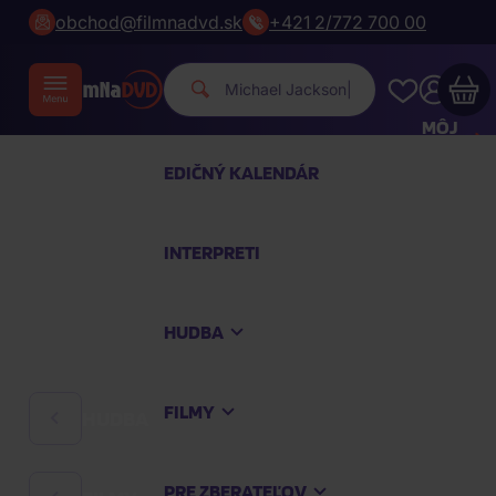
obchod@filmnadvd.sk
+421 2/772 700 00
Michael Jackson.
|
MÔJ
ÚČET
EDIČNÝ KALENDÁR
Váš nákupný košík je prázdny
INTERPRETI
PREZRITE SI NAJOBĽÚBENEJŠIE PRODUKTY
HUDBA
Nakúpte ešte za
100,00 €
a dopravu máte
zdarma
FILMY
HUDBA
Pokračovať v nákupe
PRE ZBERATEĽOV