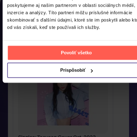
poskytujeme aj našim partnerom v oblasti sociálnych médií,
Rozhodli jste se nakonec pro něco jiného? Tady
inzercie a analýzy. Títo partneri môžu príslušné informácie
najdete, co jste si u nás naposled prohlíželi, abyste si
skombinovať s ďalšími údajmi, ktoré ste im poskytli alebo kt
to mohli co nejdříve pořídit domů.
od vás získali, keď ste používali ich služby.
AKCE
Povoliť všetko
Prispôsobiť