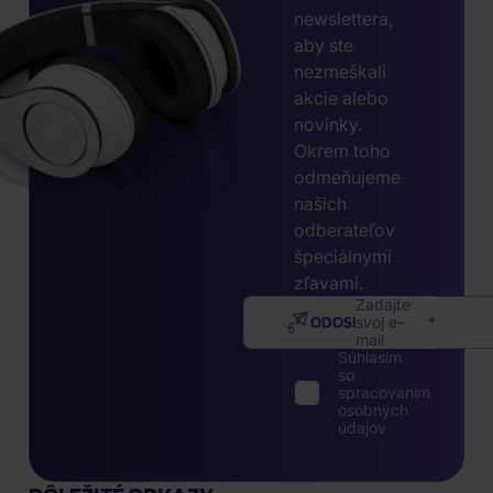
newslettera,
aby ste
nezmeškali
akcie alebo
novinky.
Okrem toho
odmeňujeme
našich
odberateľov
špeciálnymi
zľavami.
Zadajte
ODOSLAŤ
svoj e-
mail
Súhlasím
so
spracovaním
osobných
údajov