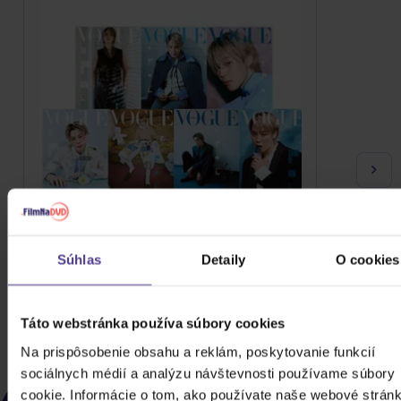
Vogue Korea: BTS Jimin Cover
Súhlas
Detaily
O cookies
February 2026
32,20 €
Skladom
Táto webstránka používa súbory cookies
DO KOŠÍKA
Na prispôsobenie obsahu a reklám, poskytovanie funkcií
sociálnych médií a analýzu návštevnosti používame súbory
NAPOSLEDY ZOBRAZENÉ
cookie. Informácie o tom, ako používate naše webové stránk