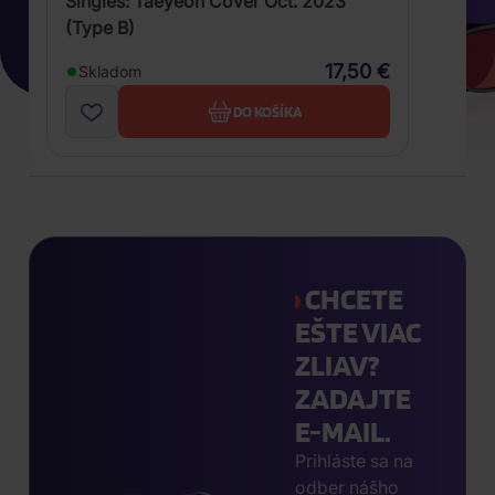
Singles: Taeyeon Cover Oct. 2023
(Type B)
17,50 €
Skladom
DO KOŠÍKA
CHCETE
EŠTE VIAC
ZLIAV?
ZADAJTE
E-MAIL.
Prihláste sa na
odber nášho