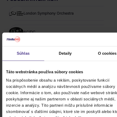
London Symphony Orchestra
AC/DC
AIR
Súhlas
Detaily
O cookies
Alan Silvestri
Táto webstránka používa súbory cookies
Na prispôsobenie obsahu a reklám, poskytovanie funkcií
sociálnych médií a analýzu návštevnosti používame súbory
Laurie Anderson
cookie. Informácie o tom, ako používate naše webové stránk
poskytujeme aj našim partnerom v oblasti sociálnych médií,
inzercie a analýzy. Títo partneri môžu príslušné informácie
skombinovať s ďalšími údajmi, ktoré ste im poskytli alebo kt
Sara Andon