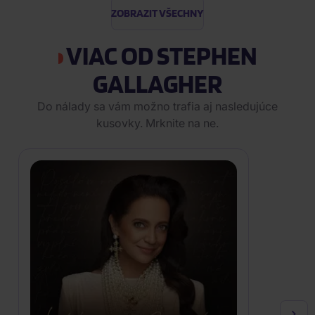
ZOBRAZIT VŠECHNY
VIAC OD STEPHEN
GALLAGHER
Do nálady sa vám možno trafia aj nasledujúce
kusovky. Mrknite na ne.