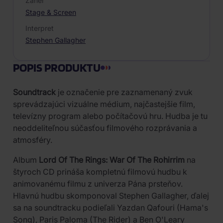
Žáner
Stage & Screen
Interpret
Stephen Gallagher
POPIS PRODUKTU
Soundtrack
je označenie pre zaznamenaný zvuk
sprevádzajúci vizuálne médium, najčastejšie film,
televízny program alebo počítačovú hru. Hudba je tu
neoddeliteľnou súčasťou filmového rozprávania a
atmosféry.
Album
Lord Of The Rings: War Of The Rohirrim
na
štyroch CD prináša kompletnú filmovú hudbu k
animovanému filmu z univerza Pána prsteňov.
Hlavnú hudbu skomponoval Stephen Gallagher, ďalej
sa na soundtracku podieľali Yazdan Qafouri (Hama's
Song), Paris Paloma (The Rider) a Ben O'Leary