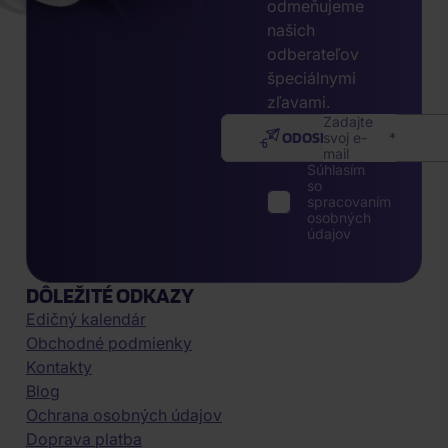
odmeňujeme
našich
odberateľov
špeciálnymi
zľavami.
Zadajte
ODOSLAŤ
svoj e-
mail
Súhlasím
so
spracovaním
osobných
údajov
DÔLEŽITÉ ODKAZY
Edičný kalendár
Obchodné podmienky
Kontakty
Blog
Ochrana osobných údajov
Doprava platba