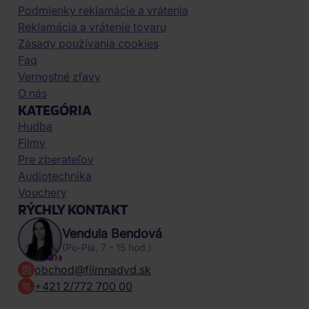
Podmienky reklamácie a vrátenia
Reklamácia a vrátenie tovaru
Zásady používania cookies
Faq
Vernostné zľavy
O nás
KATEGÓRIA
Hudba
Filmy
Pre zberateľov
Audiotechnika
Vouchery
RÝCHLY KONTAKT
Vendula Bendová
(Po-Pia, 7 - 15 hod.)
obchod@filmnadvd.sk
+421 2/772 700 00