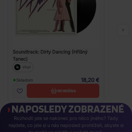
Soundtrack: Dirty Dancing (Hříšný
Tanec)
Vinyl
18,20 €
Skladom
DO KOŠÍKA
NAPOSLEDY ZOBRAZENÉ
Rozhodli jste se nakonec pro něco jiného? Tady
najdete, co jste si u nás naposled prohlíželi, abyste si