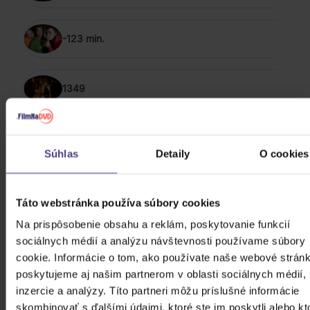
-123 min.
1349
ZOBRAZIŤ VŠETKÝCH
POP, ELECTRONIC, STAGE & SCREEN, ROCK
Súhlas
Detaily
O cookies
& FUNK / SOUL 2013 - 2023
Kabát: Original Albums Vol. 1
Táto webstránka používa súbory cookies
Na prispôsobenie obsahu a reklám, poskytovanie funkcií
sociálnych médií a analýzu návštevnosti používame súbory
4CD
cookie. Informácie o tom, ako používate naše webové stránk
19,00 €
Skladom
poskytujeme aj našim partnerom v oblasti sociálnych médií,
inzercie a analýzy. Títo partneri môžu príslušné informácie
Stray Kids: ★★★★★ (5-STAR)
skombinovať s ďalšími údajmi, ktoré ste im poskytli alebo kt