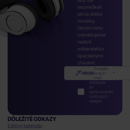
aby ste
nezmeškali
akcie alebo
novinky.
Okrem toho
odmeňujeme
našich
odberateľov
špeciálnymi
zľavami.
Zadajte
ODOSLAŤ
svoj e-
mail
Súhlasím
so
spracovaním
osobných
údajov
DÔLEŽITÉ ODKAZY
Edičný kalendár