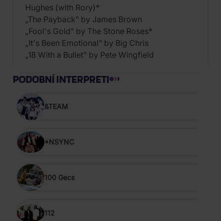
Hughes (with Rory)*
„The Payback" by James Brown
„Fool's Gold" by The Stone Roses*
„It's Been Emotional" by Big Chris
„18 With a Bullet" by Pete Wingfield
PODOBNÍ INTERPRETI
&TEAM
*NSYNC
100 Gecs
112