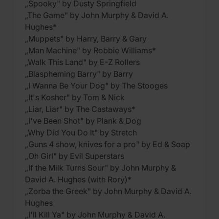
„Spooky" by Dusty Springfield
„The Game" by John Murphy & David A.
Hughes*
„Muppets" by Harry, Barry & Gary
„Man Machine" by Robbie Williams*
„Walk This Land" by E-Z Rollers
„Blaspheming Barry" by Barry
„I Wanna Be Your Dog" by The Stooges
„It's Kosher" by Tom & Nick
„Liar, Liar" by The Castaways*
„I've Been Shot" by Plank & Dog
„Why Did You Do It" by Stretch
„Guns 4 show, knives for a pro" by Ed & Soap
„Oh Girl" by Evil Superstars
„If the Milk Turns Sour" by John Murphy &
David A. Hughes (with Rory)*
„Zorba the Greek" by John Murphy & David A.
Hughes
„I'll Kill Ya" by John Murphy & David A.