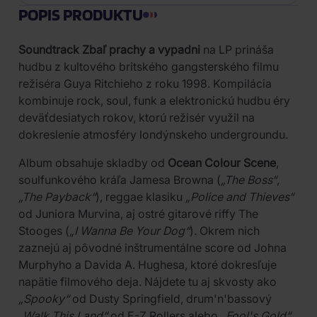
POPIS PRODUKTU
Soundtrack Zbaľ prachy a vypadni
na LP prináša
hudbu z kultového britského gangsterského filmu
režiséra Guya Ritchieho z roku 1998. Kompilácia
kombinuje rock, soul, funk a elektronickú hudbu éry
deväťdesiatych rokov, ktorú režisér využil na
dokreslenie atmosféry londýnskeho undergroundu.
Album obsahuje skladby od
Ocean Colour Scene
,
soulfunkového kráľa Jamesa Browna (
„The Boss“
,
„The Payback“
), reggae klasiku
„Police and Thieves“
od Juniora Murvina, aj ostré gitarové riffy The
Stooges (
„I Wanna Be Your Dog“
). Okrem nich
zaznejú aj pôvodné inštrumentálne score od Johna
Murphyho a Davida A. Hughesa, ktoré dokresľuje
napätie filmového deja. Nájdete tu aj skvosty ako
„Spooky“
od Dusty Springfield, drum'n'bassový
„Walk This Land“
od E-Z Rollers alebo
„Fool's Gold“