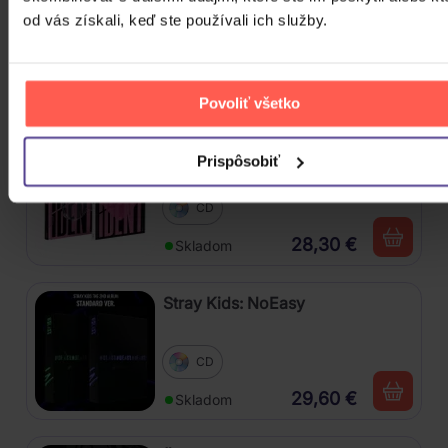
od vás získali, keď ste používali ich služby.
CD
29,20 €
Skladom
Povoliť všetko
Stray Kids: Maxident
Prispôsobiť
CD
28,30 €
Skladom
Stray Kids: NoEasy
CD
29,60 €
Skladom