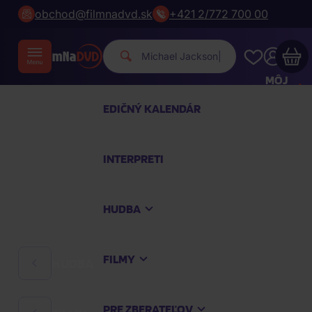
obchod@filmnadvd.sk
+421 2/772 700 00
Michael Jac
|
MÔJ
ÚČET
EDIČNÝ KALENDÁR
Váš nákupný košík je prázdny
INTERPRETI
PREZRITE SI NAJOBĽÚBENEJŠIE PRODUKTY
HUDBA
Nakúpte ešte za
100,00 €
a dopravu máte
zdarma
FILMY
HUDBA
Pokračovať v nákupe
PRE ZBERATEĽOV