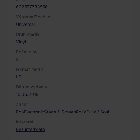
602557733556
Výrobca/Značka
Universal
Druh média
Vinyl
Počet vinyl
2
Formát média
LP
Dátum vydania
15.06.2018
Žáner
Pop
Electronic
Stage & Screen
Rock
Funk / Soul
Interpret
Bez interpreta