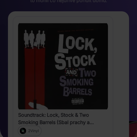
to mohli co nejdříve pořídit domů.
Soundtrack: Lock, Stock & Two
Smoking Barrels (Sbal prachy a
vypadni)
2Vinyl