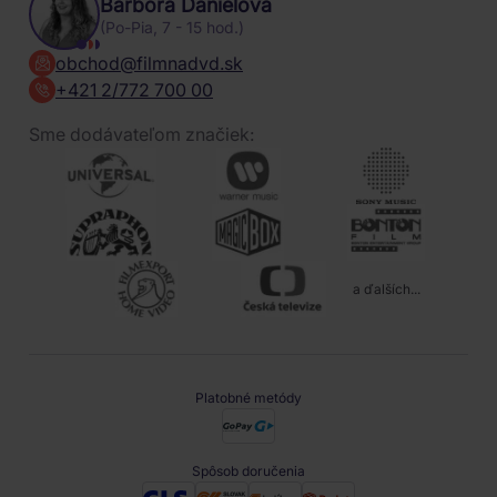
Barbora Danielová
(Po-Pia, 7 - 15 hod.)
obchod@filmnadvd.sk
+421 2/772 700 00
Sme dodávateľom značiek:
a ďalších...
Platobné metódy
Spôsob doručenia