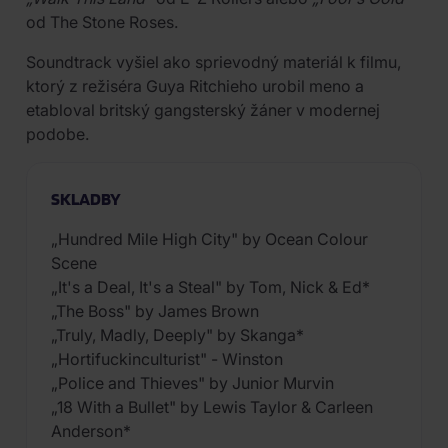
od The Stone Roses.
Soundtrack vyšiel ako sprievodný materiál k filmu,
ktorý z režiséra Guya Ritchieho urobil meno a
etabloval britský gangsterský žáner v modernej
podobe.
SKLADBY
„Hundred Mile High City" by Ocean Colour
Scene
„It's a Deal, It's a Steal" by Tom, Nick & Ed*
„The Boss" by James Brown
„Truly, Madly, Deeply" by Skanga*
„Hortifuckinculturist" - Winston
„Police and Thieves" by Junior Murvin
„18 With a Bullet" by Lewis Taylor & Carleen
Anderson*