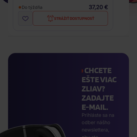
37,20 €
Do týždňa
STRÁŽIŤ DOSTUPNOSŤ
CHCETE
EŠTE VIAC
ZLIAV?
ZADAJTE
E-MAIL.
Prihláste sa na
odber nášho
newslettera,