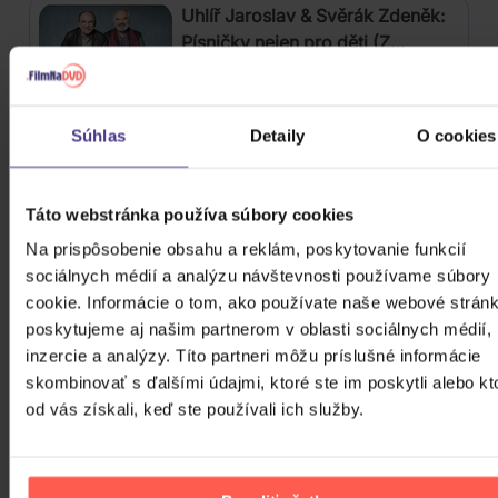
Uhlíř Jaroslav & Svěrák Zdeněk:
Písničky nejen pro děti (Z
pohádek a televizního pořadu
3CD
Hodina zpěvu)
14,70 €
Skladom
Súhlas
Detaily
O cookies
Pink Floyd: Pink Floyd At Pompeii
MCMLXXII
Táto webstránka používa súbory cookies
Na prispôsobenie obsahu a reklám, poskytovanie funkcií
Blu-ray
sociálnych médií a analýzu návštevnosti používame súbory
28,80 €
cookie. Informácie o tom, ako používate naše webové stránk
Skladom
poskytujeme aj našim partnerom v oblasti sociálnych médií,
inzercie a analýzy. Títo partneri môžu príslušné informácie
Soundtrack: Stranger Things:
skombinovať s ďalšími údajmi, ktoré ste im poskytli alebo kt
Soundtrack From The Netflix
od vás získali, keď ste používali ich služby.
Series, Season 4
2Vinyl
24,50 €
Skladom