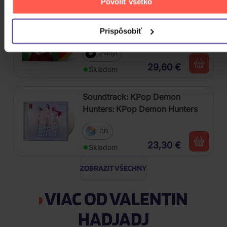
Povoliť všetko
Soundtrack: Williams John:
Home Alone (Coloured Red And
Prispôsobiť
Gold Vinyl, Re-Issue)
2Vinyl
29,60 €
Skladom
Soundtrack: KPop Demon
Hunters: KPop Demon Hunters
CD
23,30 €
Skladom
ZOBRAZIT VŠECHNY
VIAC OD VALENTIN
HADJADJ