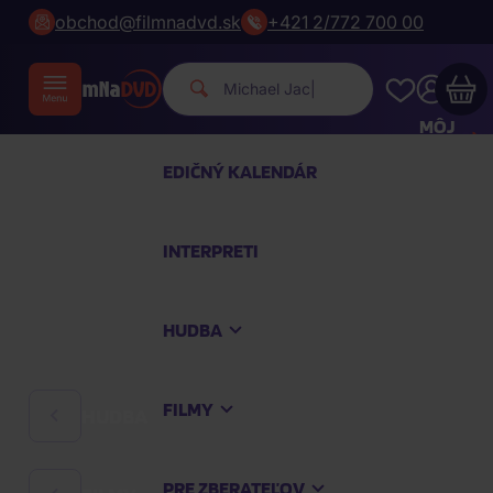
obchod@filmnadvd.sk
+421 2/772 700 00
Michael Jackson.
|
MÔJ
ÚČET
EDIČNÝ KALENDÁR
Váš nákupný košík je prázdny
INTERPRETI
PREZRITE SI NAJOBĽÚBENEJŠIE PRODUKTY
HUDBA
Nakúpte ešte za
100,00 €
a dopravu máte
zdarma
FILMY
HUDBA
Pokračovať v nákupe
PRE ZBERATEĽOV