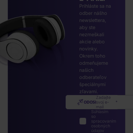
Prihláste sa na
odber nášho
newslettera,
aby ste
nezmeškali
akcie alebo
novinky.
Okrem toho
odmeňujeme
našich
odberateľov
špeciálnymi
zľavami.
Zadajte
ODOSLAŤ
svoj e-
mail
Súhlasím
so
spracovaním
osobných
údajov