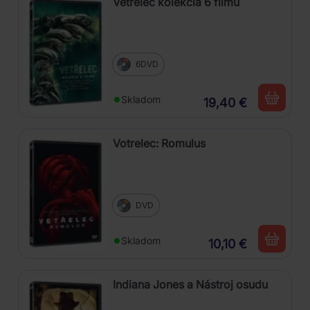
Vetřelec kolekcia 6 filmů
6DVD
Skladom
19,40 €
Votrelec: Romulus
DVD
Skladom
10,10 €
Indiana Jones a Nástroj osudu