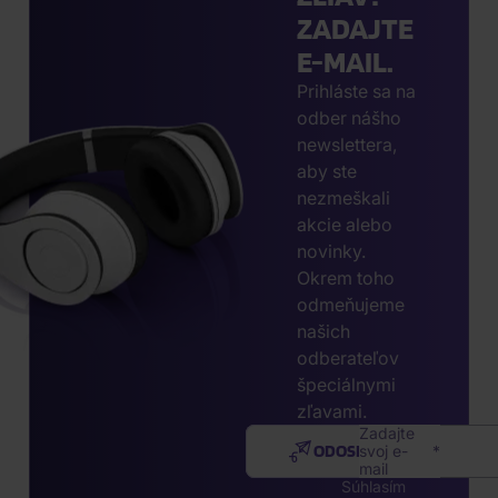
ZADAJTE
E-MAIL.
Prihláste sa na
odber nášho
newslettera,
aby ste
nezmeškali
akcie alebo
novinky.
Okrem toho
odmeňujeme
našich
odberateľov
špeciálnymi
zľavami.
Zadajte
ODOSLAŤ
svoj e-
mail
Súhlasím