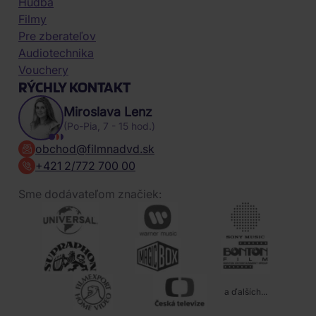
Hudba
Filmy
Pre zberateľov
Audiotechnika
Vouchery
RÝCHLY KONTAKT
Miroslava Lenz
(Po-Pia, 7 - 15 hod.)
obchod@filmnadvd.sk
+421 2/772 700 00
Sme dodávateľom značiek:
a ďalších...