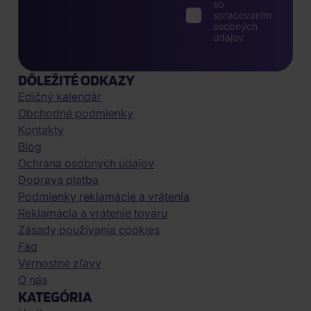
so
spracovaním
osobných
údajov
DÔLEŽITÉ ODKAZY
Edičný kalendár
Obchodné podmienky
Kontakty
Blog
Ochrana osobných údajov
Doprava platba
Podmienky reklamácie a vrátenia
Reklamácia a vrátenie tovaru
Zásady používania cookies
Faq
Vernostné zľavy
O nás
KATEGÓRIA