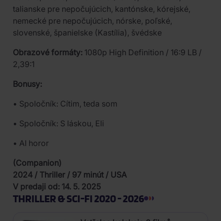
talianske pre nepočujúcich, kantónske, kórejské,
nemecké pre nepočujúcich, nórske, poľské,
slovenské, španielske (Kastília), švédske
Obrazové formáty:
1080p High Definition / 16:9 LB /
2,39:1
Bonusy:
• Spoločník: Cítim, teda som
• Spoločník: S láskou, Eli
• AI horor
(Companion)
2024 / Thriller / 97 minút / USA
V predaji od: 14. 5. 2025
THRILLER & SCI-FI 2020 - 2026