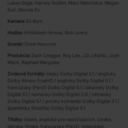
Lukas Gage, Harvey Guillén, Marc Menchaca, Megan
Suri, Woody Fu
Kamera:
Eli Born
Hudba:
Hrishikesh Hirway, Rob Lowry
Scenár:
Drew Hancock
Produkcia:
Zach Cregger, Roy Lee, J.D. Lifshitz, Josh
Mack, Raphael Margules
Zvukové formáty:
česky Dolby Digital 5.1 / anglicky
Dolby Atmos-TrueHD / anglicky Dolby Digital 5.1 /
francúzsky (Paríž) Dolby Digital 5.1 / taliansky Dolby
Digital 5.1 / nemecky Dolby Digital 2.0 / nemecky
Dolby Digital 5.1 / poľský komentár Dolby Digital 5.1 /
španielsky (Kastília) Dolby Digital 5.1
Titulky:
české, anglické pre nepočujúcich, čínske,
dánske, fínske, francúzske (Paríž), holandské,