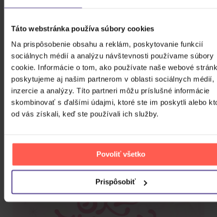
EAN
880294561957
Táto webstránka používa súbory cookies
Výrobca/Značka
Import
Na prispôsobenie obsahu a reklám, poskytovanie funkcií
sociálnych médií a analýzu návštevnosti používame súbory
Dátum vydania
cookie. Informácie o tom, ako používate naše webové stránk
30.05.2025
poskytujeme aj našim partnerom v oblasti sociálnych médií,
inzercie a analýzy. Títo partneri môžu príslušné informácie
POPIS PRODUKTU
skombinovať s ďalšími údajmi, ktoré ste im poskytli alebo kt
od vás získali, keď ste používali ich služby.
SIZE
: HOOD BLANKET(후드 부분 제외) - 133X84CM /
PHOTOCARD - 5.5X8.5CM
MATERIAL
: POLYESTER, PLASTIC, PAPER
Povoliť všetko
Prispôsobiť