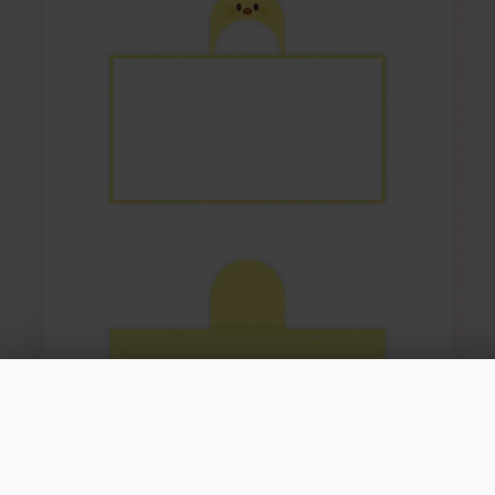
Stray Kids: SKZ 5'CLOCK: Hood
obchod@filmnadvd.sk
+421 2/772 700 00
101,60 €
STRÁŽIŤ DOSTUPN
Blanket Jiniret
Nedostupné