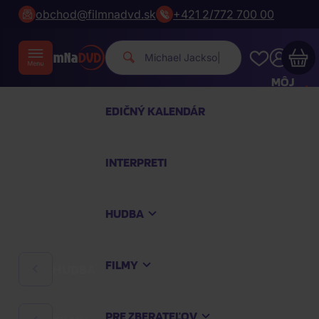
obchod@filmnadvd.sk
+421 2/772 700 00
Michael Jacks
|
MÔJ
ÚČET
EDIČNÝ KALENDÁR
Váš nákupný košík je prázdny
INTERPRETI
PREZRITE SI NAJOBĽÚBENEJŠIE PRODUKTY
HUDBA
Nakúpte ešte za
100,00 €
a dopravu máte
zdarma
FILMY
HUDBA
Pokračovať v nákupe
PRE ZBERATEĽOV